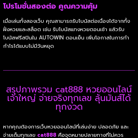
โปรโมชั่นสองต่อ คูณความคุ้ม
เมื่อเล่นทั้งสองเว็บ คุณสามารถรับโบนัสต่อเนื่องได้จากทั้ง
ฝั่งหวยและสล็อต เช่น รับโบนัสแทงหวยตอนเช้า แล้วรับ
โบนัสฟรีสปินใน AUTOWIN ตอนเย็น เพิ่มโอกาสในการทำ
กำไรได้แบบไม่มีวันหยุด
สรุปภาพรวม cat888 หวยออนไลน์
เจ้าใหญ่ จ่ายจริงทุกเลข ลุ้นมันส์ได้
ทุกงวด
หากคุณต้องการเว็บหวยออนไลน์ที่เล่นง่าย ปลอดภัย และ
จ่ายเต็มทุกเลข
cat888
คือจุดหมายปลายทางที่ไม่ควร