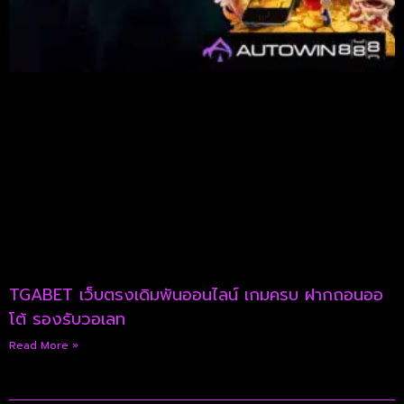
TGABET เว็บตรงเดิมพันออนไลน์ เกมครบ ฝากถอนออ
โต้ รองรับวอเลท
Read More »