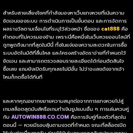
สำหรับสายเสี่ยงโชคที่กำลังมองหาเว็บแทงหวยที่เน้นความ
ชัดเจนของระบบ การดำเนินการเป็นขั้นตอน และการจัดการ
ผลรางวัลตามเงื่อนไขที่ระบุไว้ล่วงหน้า ชื่อของ
cat888
คือ
คำตอบที่ไม่ควรมองข้าม เพราะนี่คือหนึ่งในเว็บหวยออนไลน์ที่
ถูกพูดถึงมากที่สุดในปีนี้ ทั้งในแง่ของความสะดวกในการซื้อ
ระบบอัตโนมัติที่ลื่นไหล และโครงสร้างอัตราจ่ายที่กำหนดไว้
ชัดเจน และสามารถตรวจสอบรายละเอียดได้ก่อนตัดสินใจ
ซื้อเลข แถมยังเปิดรับทุกเลขไม่มีอั้น ไม่ว่าจะเลขดังจากเจ้า
ไหนก็กดซื้อได้ทันที
และหากคุณอยากขยายความสนุกต่อจากการแทงหวยไปสู่
เกมสล็อตสุดมันส์หรือเกมทำเงินรูปแบบอื่น ๆ การเล่นควบคู่
กับ
AUTOWIN888.CO.COM
คือการจับคู่ที่ลงตัวที่สุดใน
ตอนนี้ — หวยมีรอบลุ้นตามงวดที่กำหนด ขณะที่สล็อตเปิด