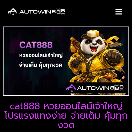
cat888 หวยออนไลน์เจ้าใหญ่
โปรแรงแทงง่าย จ่ายเต็ม คุ้มทุก
งวด