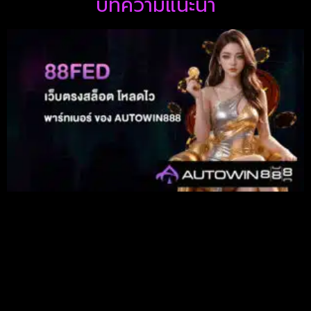
บทความแนะนำ