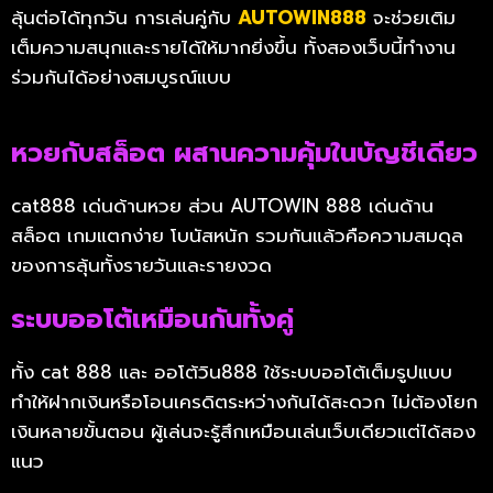
ลุ้นต่อได้ทุกวัน การเล่นคู่กับ
AUTOWIN888
จะช่วยเติม
เต็มความสนุกและรายได้ให้มากยิ่งขึ้น ทั้งสองเว็บนี้ทำงาน
ร่วมกันได้อย่างสมบูรณ์แบบ
หวยกับสล็อต ผสานความคุ้มในบัญชีเดียว
cat888 เด่นด้านหวย ส่วน AUTOWIN 888 เด่นด้าน
สล็อต เกมแตกง่าย โบนัสหนัก รวมกันแล้วคือความสมดุล
ของการลุ้นทั้งรายวันและรายงวด
ระบบออโต้เหมือนกันทั้งคู่
ทั้ง cat 888 และ ออโต้วิน888 ใช้ระบบออโต้เต็มรูปแบบ
ทำให้ฝากเงินหรือโอนเครดิตระหว่างกันได้สะดวก ไม่ต้องโยก
เงินหลายขั้นตอน ผู้เล่นจะรู้สึกเหมือนเล่นเว็บเดียวแต่ได้สอง
แนว