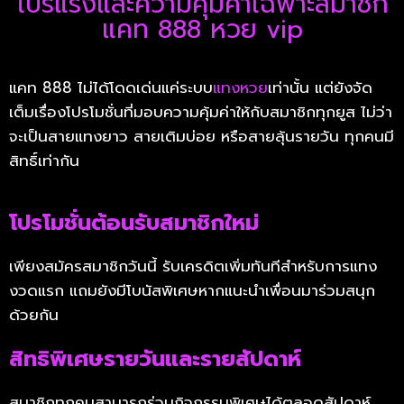
โปรแรงและความคุ้มค่าเฉพาะสมาชิก
แคท 888 หวย vip
แคท 888 ไม่ได้โดดเด่นแค่ระบบ
แทงหวย
เท่านั้น แต่ยังจัด
เต็มเรื่องโปรโมชั่นที่มอบความคุ้มค่าให้กับสมาชิกทุกยูส ไม่ว่า
จะเป็นสายแทงยาว สายเติมบ่อย หรือสายลุ้นรายวัน ทุกคนมี
สิทธิ์เท่ากัน
โปรโมชั่นต้อนรับสมาชิกใหม่
เพียงสมัครสมาชิกวันนี้ รับเครดิตเพิ่มทันทีสำหรับการแทง
งวดแรก แถมยังมีโบนัสพิเศษหากแนะนำเพื่อนมาร่วมสนุก
ด้วยกัน
สิทธิพิเศษรายวันและรายสัปดาห์
สมาชิกทุกคนสามารถร่วมกิจกรรมพิเศษได้ตลอดสัปดาห์