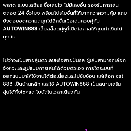
พลาด ระบบเสถียร ซื้อเลขไว ไม่มีเลขอั้น รองรับการเล่น
ตลอด 24 ชั่วโมง พร้อมโปรโมชั่นที่ให้มากกว่าความคุ้ม แถม
ยังต่อยอดความสนุกได้อีกขั้นเมื่อเล่นควบคู่กับ
A
UTOWIN888
เว็บสล็อตคู่หูที่เปิดโอกาสให้คุณทำเงินได้
ทุกวัน
ไม่ว่าจะเป็นสายลุ้นตัวเลขหรือสายปั่นรีล ผู้เล่นสามารถเลือก
จังหวะและรูปแบบการเล่นได้ด้วยตัวเอง ภายใต้ระบบที่
ออกแบบมาให้ใช้งานได้ต่อเนื่องและไม่ซับซ้อน แค่เลือก cat
888 เป็นบ้านหลัก และใช้ AUTOWIN888 เป็นสนามเสริม
ลุ้นได้ทั้งโชคและโบนัสในเวลาเดียวกัน