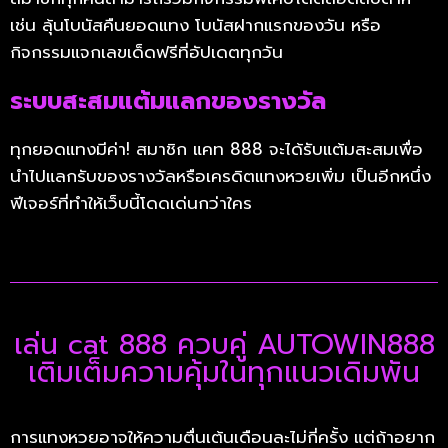
เช่น ลุ้นโบนัสคืนยอดแทง โบนัสฝากแรกของวัน หรือ
กิจกรรมแจกเลขเด็ดฟรีที่อัปเดตทุกวัน
ระบบสะสมแต้มแลกของรางวัล
ทุกยอดแทงมีค่า! สมาชิก แคท 888 จะได้รับแต้มสะสมเพื่อ
นำไปแลกรับของรางวัลหรือเครดิตแทงหวยเพิ่ม เป็นอีกหนึ่ง
ฟีเจอร์ที่ทำให้เว็บนี้โดดเด่นกว่าใคร
เล่น cat 888 ควบคู่ AUTOWIN888
เติมเต็มความคุ้มในทุกแนวเดิมพัน
การแทงหวยอาจให้ความตื่นเต้นเดือนละไม่กี่ครั้ง แต่ถ้าอยาก