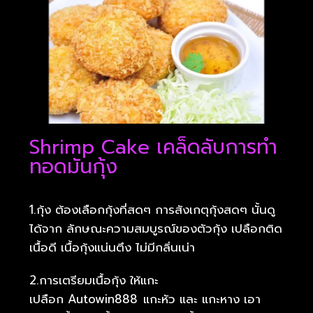
Shrimp Cake เคล็ดลับการทำ
ทอดมันกุ้ง
1.กุ้ง ต้องเลือกกุ้งที่สดๆ การสังเกตุกุ้งสดๆ นั้นดู
ได้จาก ลักษณะความสมบูรณ์ของตัวกุ้ง เปลือกติด
เนื้อดี เนื้อกุ้งแน่นตึง ไม่มีกลิ่นเน่า
2.การเตรียมเนื้อกุ้ง ให้แกะ
เปลือก Autowin888
แกะหัว และ แกะหาง เอา