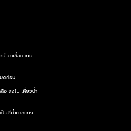
จะนำมาเชื่อมแบบ
กหมดก่อน
กลือ ลงไป เคี่ยวน้ำ
ีเป็นสีน้ำตาลแกง