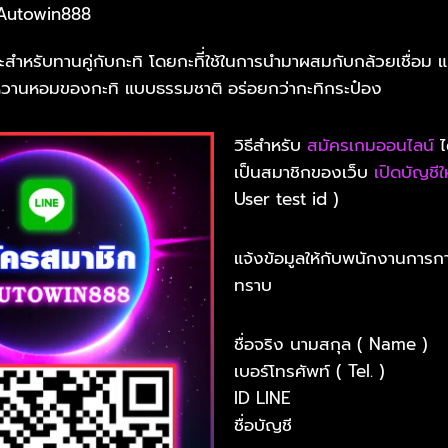
 Autowin888
ะสำหรับทานคู่กับกะทิ โดยกะทิี่ใช้ในการนำมาผสมกับกล้วยเชื่อม แน
หวานหอมของกะทิ แบบธรรมชาติ อร่อยกว่ากะทิกระป๋อง
วิธีสำหรับ
สมัครเกมออนไลน์
ไ
เป็นสมาชิกของเว็บ
เปิดบัญชีใ
User test id )
แจ้งข้อมูลให้กับพนักงานการก
ทราบ
ชื่อจริง นามสกุล ( Name )
เบอร์โทรศัพท์ ( Tel. )
ID LINE
ชื่อบัญชี