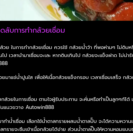
ดลับการทำกล้วยเชื่อม
ล้วย ในการทำกล้วยเชื่อม ควรใช้ กล้วยน้ำว้า ที่พอห่ามๆ ไม่ดิบห
กินไป เวลานำมาเชื่อมจะเละ หากดิบเกินไป กล้วยจะแข็งฝาด ไม่น่ารั
888
ยมาแช่น้ำปูนใส เพื่อให้เนื้อกล้วยแข็งกรอบ เวลาเชื่อมเสร็จ กล
กล้วยในการเชื่อม ตามใจผู้รับประทาน จะหั่นหรือทำเป็นลูกๆก้ได้ 
ะหั่นแนวขวาง Autowin888
มาทำน้ำเชื่อม เลือกใช้น้ำตาลทรายผสมน้ำตาลปีีบ จะได้ความหวาน
าลทรายจะซึมเข้าเนื้อกล้วยได้ง่าย ส่วนน้ำตาลป๊ีบให้หวานหอมแบบ