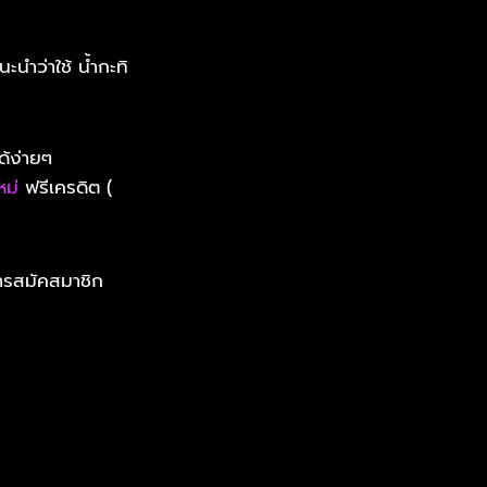
ะนำว่าใช้ น้ำกะทิ
ด้ง่ายๆ
หม่
ฟรีเครดิต (
ารสมัคสมาชิก