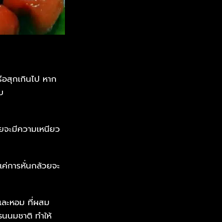
รือสุกเกินไป หาก
บ
้วยจะมีความเหนียว
แค่การหั่นกล้วยจะ
และหอม ที่ผสม
ธนนมชาติ ทำให้