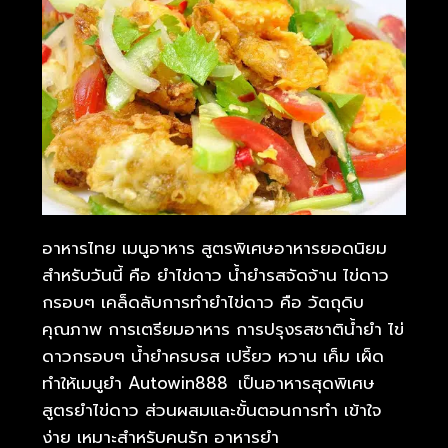
อาหารไทย เมนูอาหาร สูตรพิเศษอาหารยอดนิยม
สำหรับวันนี้ คือ ยำไข่ดาว น้ำยำรสจัดจ้าน ไข่ดาว
กรอบๆ เคล็ดลับการทำยำไข่ดาว คือ วัตถุดิบ
คุณภาพ การเตรียมอาหาร การปรุงรสชาติน้ำยำ ไข่
ดาวกรอบๆ น้ำยำครบรส เปรี้ยว หวาน เค็ม เผ็ด
ทำให้เมนูยำ Autowin888
เป็นอาหารสุดพิเศษ
สูตรยำไข่ดาว ส่วนผสมและขั้นตอนการทำ เข้าใจ
ง่าย เหมาะสำหรับคนรัก อาหารยำ