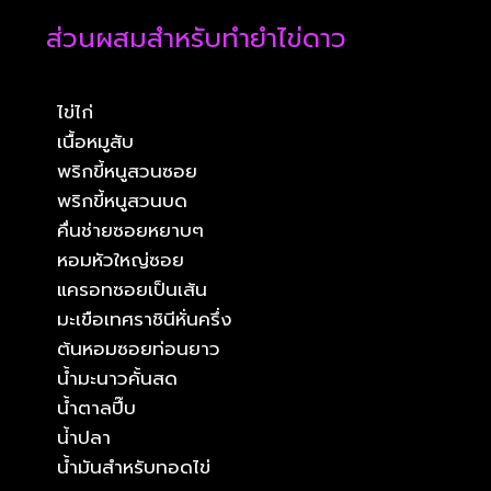
ส่วนผสมสำหรับทำยำไข่ดาว
ไข่ไก่
เนื้อหมูสับ
พริกขี้หนูสวนซอย
พริกขี้หนูสวนบด
คื่นช่ายซอยหยาบๆ
หอมหัวใหญ่ซอย
แครอทซอยเป็นเส้น
มะเขือเทศราชินีหั่นครึ่ง
ต้นหอมซอยท่อนยาว
น้ำมะนาวคั้นสด
น้ำตาลปี๊บ
น่้าปลา
น้ำมันสำหรับทอดไข่