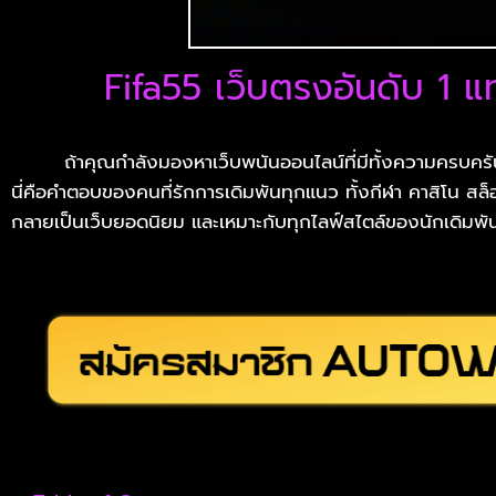
Fifa55 เว็บตรงอันดับ 1
ถ้าคุณกำลังมองหาเว็บพนันออนไลน์ที่มีทั้งความครบครัน 
นี่คือคำตอบของคนที่รักการเดิมพันทุกแนว ทั้งกีฬา คาสิโน สล
กลายเป็นเว็บยอดนิยม และเหมาะกับทุกไลฟ์สไตล์ของนักเดิมพั