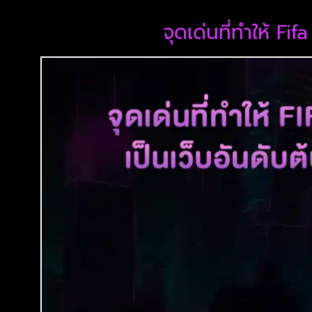
จุดเด่นที่ทำให้ F