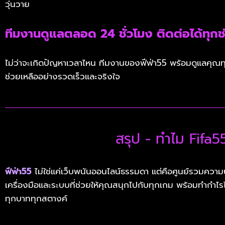
วุ่นวาย
ทีมงานดูแลตลอด 24 ชั่วโมง ติดต่อได้ทุก
ไม่ว่าจะเกิดปัญหาเวลาไหน ทีมงานของฟีฟ่า55 พร้อมดูแลคุณทุก
ช่วยเหลืออย่างรวดเร็วและจริงใจ
สรุป - ทำไม Fifa55
ฟีฟ่า55
ไม่ใช่แค่เว็บพนันออนไลน์ธรรมดา แต่คือศูนย์รวมความบันเ
เครื่องมือและระบบที่ช่วยให้คุณสนุกไปกับทุกเกม พร้อมทำกำไร
ทุกบาททุกสตางค์