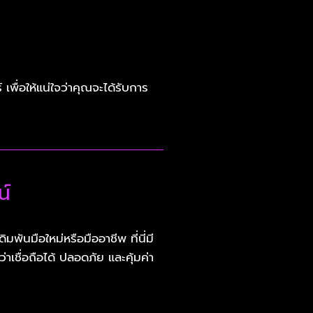
ื่อให้แน่ใจว่าคุณจะได้รับการ
น์
พันมือใหม่หรือมืออาชีพ ที่นี่มี
่าเชื่อถือได้ ปลอดภัย และคุ้มค่า