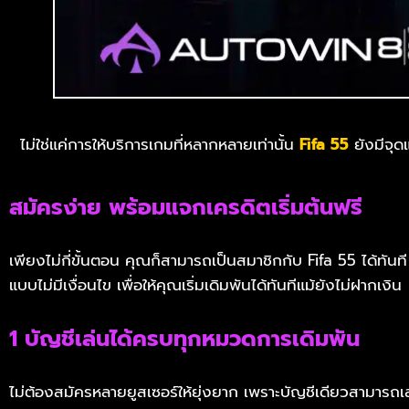
ไม่ใช่แค่การให้บริการเกมที่หลากหลายเท่านั้น
Fifa 55
ยังมีจุด
สมัครง่าย พร้อมแจกเครดิตเริ่มต้นฟรี
เพียงไม่กี่ขั้นตอน คุณก็สามารถเป็นสมาชิกกับ Fifa 55 ได้ทั
แบบไม่มีเงื่อนไข เพื่อให้คุณเริ่มเดิมพันได้ทันทีแม้ยังไม่ฝากเงิน
1 บัญชีเล่นได้ครบทุกหมวดการเดิมพัน
ไม่ต้องสมัครหลายยูสเซอร์ให้ยุ่งยาก เพราะบัญชีเดียวสามารถเ