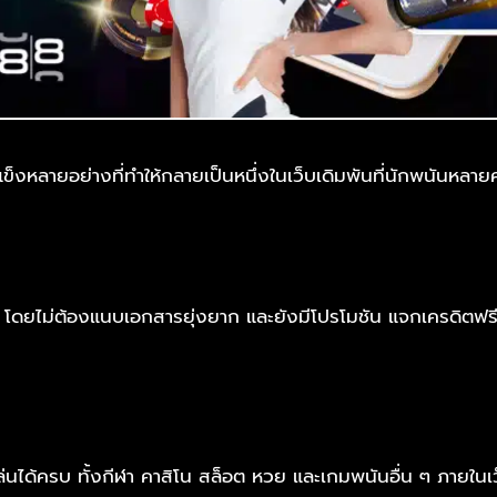
แข็งหลายอย่างที่ทำให้กลายเป็นหนึ่งในเว็บเดิมพันที่นักพนันหลา
นที โดยไม่ต้องแนบเอกสารยุ่งยาก และยังมีโปรโมชัน แจกเครดิตฟร
ล่นได้ครบ ทั้งกีฬา คาสิโน สล็อต หวย และเกมพนันอื่น ๆ ภายใน