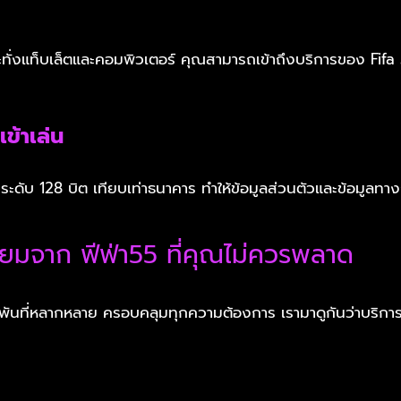
ั่งแท็บเล็ตและคอมพิวเตอร์ คุณสามารถเข้าถึงบริการของ Fifa 55 
ข้าเล่น
ับ 128 บิต เทียบเท่าธนาคาร ทำให้ข้อมูลส่วนตัวและข้อมูลทางก
ยมจาก ฟีฟ่า55 ที่คุณไม่ควรพลาด
ดิมพันที่หลากหลาย ครอบคลุมทุกความต้องการ เรามาดูกันว่าบริการ