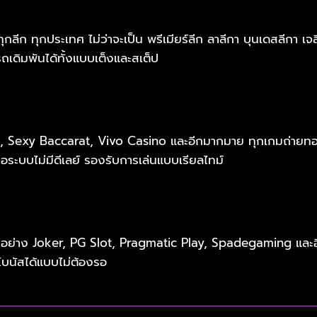
ลีก ทุกประเทศ ไม่ว่าจะเป็น พรีเมียร์ลีก ลาลีกา บุนเดสลีกา เจลี
รถเดิมพันได้ทั้งแบบเต็งและสเต็ป
, Sexy Baccarat, Vivo Casino และอีกมากมาย ทุกเกมถ่ายท
อระบบไม่มีดีเลย์ รองรับการเล่นแบบเรียลไทม์
งอย่าง Joker, PG Slot, Pragmatic Play, Spadegaming และอ
โบนัสได้แบบไม่ต้องรอ