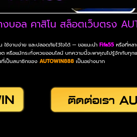
 แทงบอล คาสิโน สล็อตเว็บตรง 
ใช้งานง่าย และปลอดภัยไว้ใจได้ — ขอแนะนำ
Fifa55
หรือที่หล
็อต หรือแม้กระทั่งหวยออนไลน์ บทความนี้จะพาคุณไปรู้จักกับทุกแ
นที่เป็นสมาชิกของ
AUTOWIN888
เป็นอย่างมาก