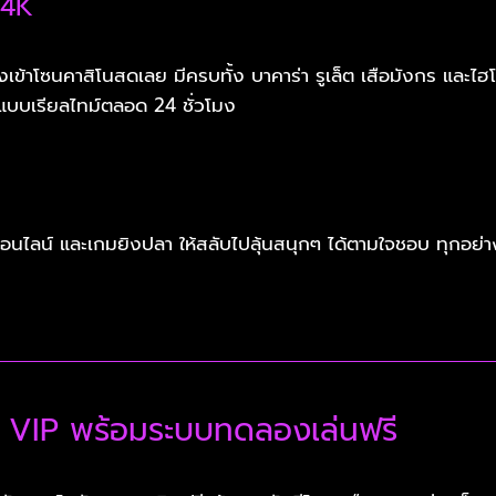
 4K
งเข้าโซนคาสิโนสดเลย มีครบทั้ง บาคาร่า รูเล็ต เสือมังกร และไฮ
ไพ่แบบเรียลไทม์ตลอด 24 ชั่วโมง
ออนไลน์ และเกมยิงปลา ให้สลับไปลุ้นสนุกๆ ได้ตามใจชอบ ทุกอย่
บ VIP พร้อมระบบทดลองเล่นฟรี