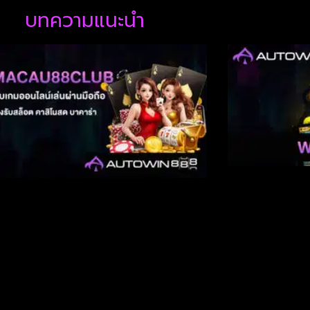
บทความแนะนำ