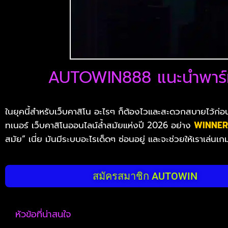
AUTOWIN888 แนะนำพาร์ทเ
ในยุคนี้สำหรับเว็บคาสิโน อะไรๆ ก็ต้องไวและสะดวกสบายไว้ก่อน
ทเนอร์ เว็บคาสิโนออนไลน์ล้ำสมัยแห่งปี 2026 อย่าง
WINNER
สมัย” เนี่ย มันมีระบบอะไรเด็ดๆ ซ่อนอยู่ และจะช่วยให้เราเล่นเกม
สมัครสมาชิก AUTOWIN
หัวข้อที่น่าสนใจ