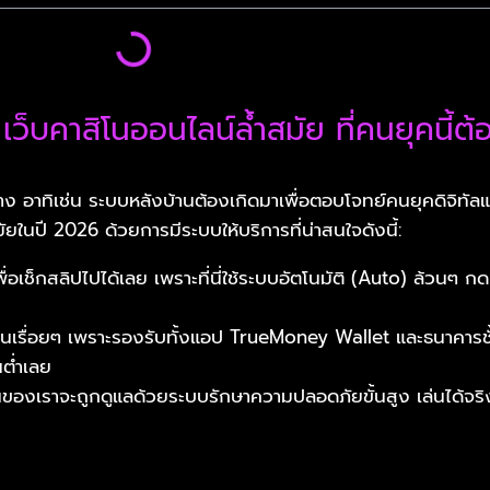
 เว็บคาสิโนออนไลน์ล้ำสมัย ที่คนยุคนี้ต
ย่าง อาทิเช่น ระบบหลังบ้านต้องเกิดมาเพื่อตอบโจทย์คนยุคดิจิทัลแ
มัยในปี 2026 ด้วยการมีระบบให้บริการที่น่าสนใจดังนี้:
เช็กสลิปไปได้เลย เพราะที่นี่ใช้ระบบอัตโนมัติ (Auto) ล้วนๆ กด
ยเล่นเรื่อยๆ เพราะรองรับทั้งแอป TrueMoney Wallet และธนาคารช
นต่ำเลย
ินของเราจะถูกดูแลด้วยระบบรักษาความปลอดภัยขั้นสูง เล่นได้จริ