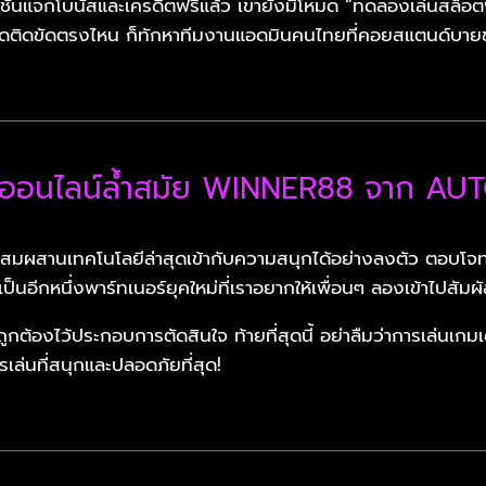
โมชันแจกโบนัสและเครดิตฟรีแล้ว เขายังมีโหมด “ทดลองเล่นสล็อตฟร
ิดติดขัดตรงไหน ก็ทักหาทีมงานแอดมินคนไทยที่คอยสแตนด์บายช
โนออนไลน์ล้ำสมัย WINNER88 จาก A
ผสมผสานเทคโนโลยีล่าสุดเข้ากับความสนุกได้อย่างลงตัว ตอบโจท
ีกหนึ่งพาร์ทเนอร์ยุคใหม่ที่เราอยากให้เพื่อนๆ ลองเข้าไปสัมผ
ถูกต้องไว้ประกอบการตัดสินใจ ท้ายที่สุดนี้ อย่าลืมว่าการเล่นเก
ล่นที่สนุกและปลอดภัยที่สุด!