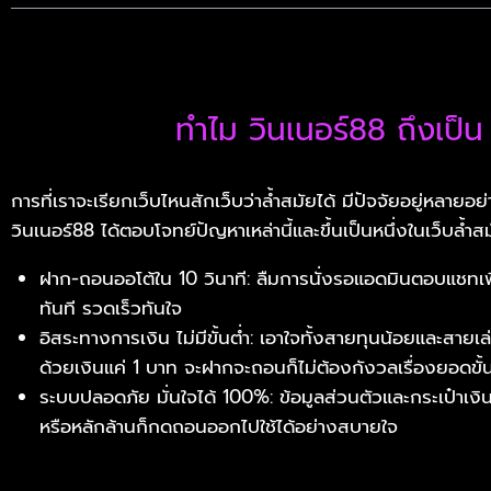
ทำไม วินเนอร์88 ถึงเป็น
การที่เราจะเรียกเว็บไหนสักเว็บว่าล้ำสมัยได้ มีปัจจัยอยู่หลายอ
วินเนอร์88 ได้ตอบโจทย์ปัญหาเหล่านี้และขึ้นเป็นหนึ่งในเว็บล้ำส
ฝาก-ถอนออโต้ใน 10 วินาที: ลืมการนั่งรอแอดมินตอบแชทเพื่อ
ทันที รวดเร็วทันใจ
อิสระทางการเงิน ไม่มีขั้นต่ำ: เอาใจทั้งสายทุนน้อยและสา
ด้วยเงินแค่ 1 บาท จะฝากจะถอนก็ไม่ต้องกังวลเรื่องยอดขั้
ระบบปลอดภัย มั่นใจได้ 100%: ข้อมูลส่วนตัวและกระเป๋าเง
หรือหลักล้านก็กดถอนออกไปใช้ได้อย่างสบายใจ