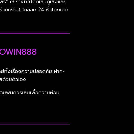
ี” ให้เราเข้าไปกดเล่นดูเชิงและ
่วยเหลือได้ตลอด 24 ชั่วโมงเลย
UTOWIN888
ย์ทั้งเรื่องความปลอดภัย ฝาก-
ัสด้วยตัวเอง
มเดิมพันควรเล่นเพื่อความผ่อน