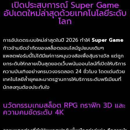
เปิดประสบการณ์ Super Game
อัปเดตใหม่ล่าสุดด้วยเทคโนโลยีระดับ
โลก
การอัปเดตระบบใหม่ล่าสุดในปี 2026 ทำให้
Super Game
ก้าวข้ามขีดจำกัดของสล็อตออนไลน์รูปแบบเดิมๆ
แพลตฟอร์มนี้ไม่ได้มีแค่การหมุนวงล้อเพื่อลุ้นรางวัล แต่ถูก
ยกระดับให้กลายเป็นสุดยอดเว็บพนันออนไลน์ที่เปิดให้บริการ
ความบันเทิงอย่างครบวงจรตลอด 24 ชั่วโมง โดดเด่นด้วย
เทคโนโลยีล้ำยุคและมาตรฐานการให้บริการระดับพรีเมียมที่
นักลงทุนต้องประทับใจ
นวัตกรรมเกมสล็อต RPG กราฟิก 3D และ
ความคมชัดระดับ 4K