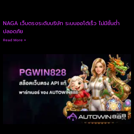
NAGA เว็บตรงระดับบริษัท ระบบออโต้เร็ว ไม่มีขั้นต่ำ
ปลอดภัย
Read More »