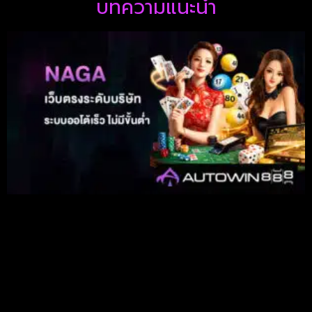
บทความแนะนำ