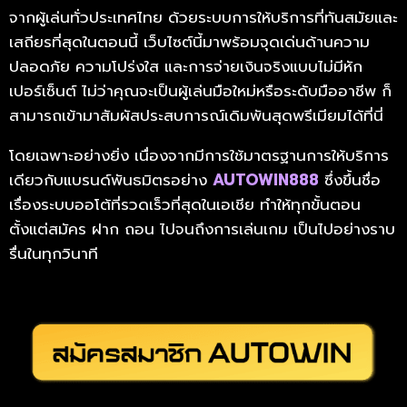
จากผู้เล่นทั่วประเทศไทย ด้วยระบบการให้บริการที่ทันสมัยและ
เสถียรที่สุดในตอนนี้ เว็บไซต์นี้มาพร้อมจุดเด่นด้านความ
ปลอดภัย ความโปร่งใส และการจ่ายเงินจริงแบบไม่มีหัก
เปอร์เซ็นต์ ไม่ว่าคุณจะเป็นผู้เล่นมือใหม่หรือระดับมืออาชีพ ก็
สามารถเข้ามาสัมผัสประสบการณ์เดิมพันสุดพรีเมียมได้ที่นี่
โดยเฉพาะอย่างยิ่ง เนื่องจากมีการใช้มาตรฐานการให้บริการ
เดียวกับแบรนด์พันธมิตรอย่าง
AUTOWIN888
ซึ่งขึ้นชื่อ
เรื่องระบบออโต้ที่รวดเร็วที่สุดในเอเชีย ทำให้ทุกขั้นตอน
ตั้งแต่สมัคร ฝาก ถอน ไปจนถึงการเล่นเกม เป็นไปอย่างราบ
รื่นในทุกวินาที