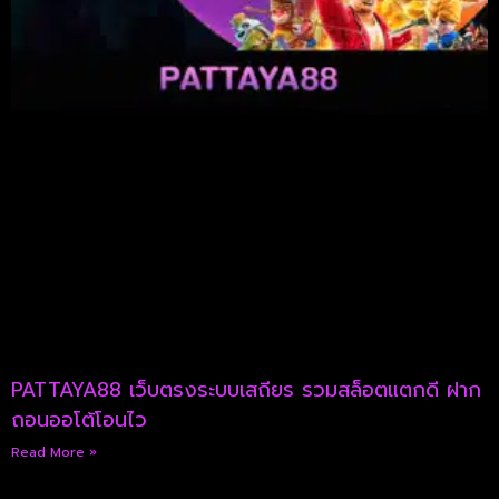
PATTAYA88 เว็บตรงระบบเสถียร รวมสล็อตแตกดี ฝาก
ถอนออโต้โอนไว
Read More »