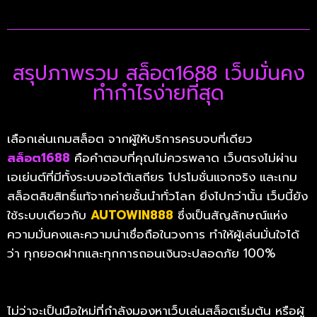
สรุปภาพรวม สล็อต1688 เว็บมั่นคง
ทำกำไรง่ายที่สุด
เลือกเล่นเกมสล็อต จากผู้ให้บริการครบจบที่เดียว
สล็อต1688
คือคำตอบที่คุณไม่ควรพลาด เว็บตรงไม่ผ่าน
เอเย่นต์ที่มีทั้งระบบออโต้เสถียร โปรโมชั่นแจกจริง และเกม
สล็อตลิขสิทธิ์แท้จากค่ายชั้นนำทั่วโลก ยิ่งไปกว่านั้น เว็บนี้ยัง
ใช้ระบบเดียวกับ
AUTOWIN888
ซึ่งเป็นสัญลักษณ์แห่ง
ความมั่นคงและความน่าเชื่อถือในวงการ ทำให้ผู้เล่นมั่นใจได้
ว่า ทุกยอดฝากและทุกการถอนเงินจะปลอดภัย 100%
ไม่ว่าจะเป็นมือใหม่ที่กำลังมองหาเว็บเล่นสล็อตเริ่มต้น หรือผู้