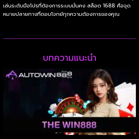
เล่นระดับมือโปรที่ต้องการระบบมั่นคง สล็อต 1688 คือจุด
หมายปลายทางที่ตอบโจทย์ทุกความต้องการของคุณ
บทความแนะนำ