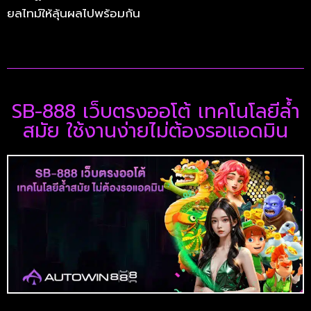
ยลไทม์ให้ลุ้นผลไปพร้อมกัน
SB-888 เว็บตรงออโต้ เทคโนโลยีล้ำ
สมัย ใช้งานง่ายไม่ต้องรอแอดมิน