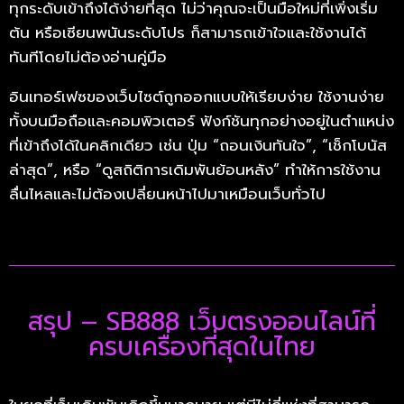
ทุกระดับเข้าถึงได้ง่ายที่สุด ไม่ว่าคุณจะเป็นมือใหม่ที่เพิ่งเริ่ม
ต้น หรือเซียนพนันระดับโปร ก็สามารถเข้าใจและใช้งานได้
ทันทีโดยไม่ต้องอ่านคู่มือ
อินเทอร์เฟซของเว็บไซต์ถูกออกแบบให้เรียบง่าย ใช้งานง่าย
ทั้งบนมือถือและคอมพิวเตอร์ ฟังก์ชันทุกอย่างอยู่ในตำแหน่ง
ที่เข้าถึงได้ในคลิกเดียว เช่น ปุ่ม “ถอนเงินทันใจ”, “เช็กโบนัส
ล่าสุด”, หรือ “ดูสถิติการเดิมพันย้อนหลัง” ทำให้การใช้งาน
ลื่นไหลและไม่ต้องเปลี่ยนหน้าไปมาเหมือนเว็บทั่วไป
สรุป – SB888 เว็บตรงออนไลน์ที่
ครบเครื่องที่สุดในไทย