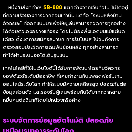
หนึ่งในสิ่งที่ทำให้
SB-888
แตกต่างจากเว็บทั่วไป ไม่ได้อยู่
ที่ความเร็วของการฝากถอนเท่านั้น แต่คือ “ระบบหลังบ้าน
อัจฉริยะ” ที่ออกแบบมาเพื่อให้ผู้เล่นสามารถจัดการทุกอย่าง
ได้ด้วยตัวเองอย่างแท้จริง โดยไม่ต้องพึ่งแอดมินแม้แต่นิด
เดียว ตั้งแต่การสมัครสมาชิก การรับโบนัส ไปจนถึงการ
ตรวจสอบประวัติการเดิมพันย้อนหลัง ทุกอย่างสามารถ
ทำได้ผ่านระบบออโต้เต็มรูปแบบ
เทคโนโลยีที่ใช้ในเว็บไซต์นี้ได้รับการพัฒนาโดยทีมวิศวกร
ซอฟต์แวร์ระดับมืออาชีพ ที่เคยทำงานกับแพลตฟอร์มเกม
ออนไลน์ระดับโลก ทำให้ระบบมีความเสถียรสูง ปลอดภัยต่อ
ข้อมูลส่วนตัว และรองรับผู้เล่นพร้อมกันได้มากกว่าหลาย
หมื่นคนต่อวินาทีโดยไม่หน่วงหรือค้าง
ระบบจัดการข้อมูลอัตโนมัติ ปลอดภัย
เหมือนธนาคารระดับโลก