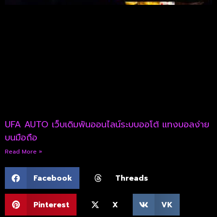
UFA AUTO เว็บเดิมพันออนไลน์ระบบออโต้ แทงบอลง่าย
บนมือถือ
Read More »
Facebook
Threads
Pinterest
X
VK