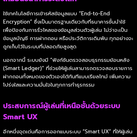
ใช้เทคโนโลยีการเข้ารหัสข้อมูลแบบ “End-to-End
Encryption” ซึ่งเป็นมาตรฐานเดียวกับที่ธนาคารชั้นนำใช้
เพื่อป้องกันการรั่วไหลของข้อมูลส่วนตัวผู้เล่น ไม่ว่าจะเป็น
ข้อมูลบัญชี การฝากถอน หรือประวัติการเดิมพัน ทุกอย่างจะ
ถูกเก็บไว้ในระบบที่ปลอดภัยสูงสุด
นอกจากนี้ ระบบยังมี “ฟังก์ชันตรวจสอบธุรกรรมย้อนหลัง
(Smart Ledger)” ที่ช่วยให้ผู้เล่นสามารถตรวจสอบรายการ
ฝากถอนทั้งหมดของตัวเองได้ทันทีแบบเรียลไทม์ เพิ่มความ
โปร่งใสและความมั่นใจในทุกการทำธุรกรรม
ประสบการณ์ผู้เล่นที่เหนือชั้นด้วยระบบ
Smart UX
อีกหนึ่งจุดเด่นคือการออกแบบระบบ “Smart UX” ที่ให้ผู้เล่น