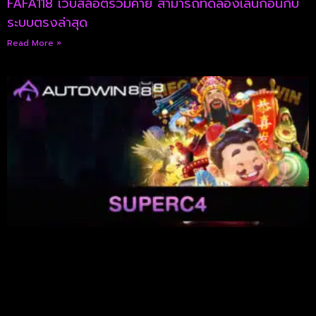
FAFA118 เว็บสล็อตรวมค่าย สามารถทดลองเล่นก่อนกับ
ระบบตรงล่าสุด
Read More »