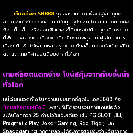
เว็บสล็อต SB888
ถูกออกแบบมาเพื่อให้ผู้เล่นทุกคน
สามารถเข้าถึงความสนุกได้ในทุกอุปกรณ์ ไม่ว่าจะเล่นผ่านมือ
ถือ แท็บเล็ต หรือคอมพิวเตอร์ก็ลื่นไหลไม่มีสะดุด ด้วยระบบ
ที่พัฒนาอย่างต่อเนื่องและมีเสถียรภาพสูงสุด ผู้เล่นสามารถ
เลือกเดิมพันได้หลากหลายรูปแบบ ทั้งสล็อตออนไลน์ คาสิโน
สด และเกมกีฬายอดนิยมจากทั่วโลก
เกมสล็อตแตกง่าย โบนัสคุ้มจากค่ายชั้นนำ
ทั่วโลก
หนึ่งในหมวดที่ได้รับความนิยมมากที่สุดใน เอสบี888 คือ
“เกมสล็อตออนไลน์”
เพราะที่นี่ได้รวบรวมค่ายเกมชื่อดัง
ระดับโลกกว่า 25 ค่ายไว้ในเว็บเดียว เช่น PG SLOT, JILI,
Pragmatic Play, Joker Gaming, Red Tiger, และ
Spadegaming ทุกค่ายล้วนได้รับการยอมรับว่ามีอัตราการ