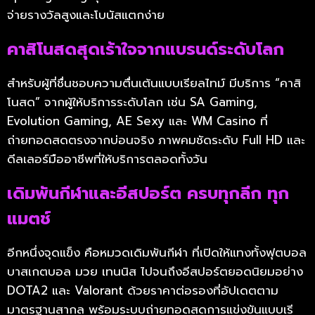
จ่ายรางวัลสูงและโบนัสแตกง่าย
คาสิโนสดสุดเร้าใจจากแบรนด์ระดับโลก
สำหรับผู้ที่ชื่นชอบความตื่นเต้นแบบเรียลไทม์ มีบริการ “คาสิ
โนสด” จากผู้ให้บริการระดับโลก เช่น SA Gaming,
Evolution Gaming, AE Sexy และ WM Casino ที่
ถ่ายทอดสดตรงจากบ่อนจริง ภาพคมชัดระดับ Full HD และ
ดีลเลอร์มืออาชีพที่ให้บริการตลอดทั้งวัน
เดิมพันกีฬาและอีสปอร์ต ครบทุกลีก ทุก
แมตช์
อีกหนึ่งจุดแข็ง คือหมวดเดิมพันกีฬา ที่เปิดให้แทงทั้งฟุตบอล
บาสเกตบอล มวย เทนนิส ไปจนถึงอีสปอร์ตยอดนิยมอย่าง
DOTA2 และ Valorant ด้วยราคาต่อรองที่อัปเดตตาม
มาตรฐานสากล พร้อมระบบถ่ายทอดสดการแข่งขันแบบเรี