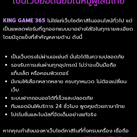
เป็นเว็บยอดนิยมในหมู่ผู้เล่นไทย
KING GAME 365
ไม่ใช่แค่เว็บไซต์คาสิโนออนไลน์ทั่วไป แต่
เป็นแพลตฟอร์มที่ถูกออกแบบมาอย่างใส่ใจในทุกรายละเอียด
โดยมีจุดแข็งที่สำคัญหลายด้าน ดังนี้
เป็นเว็บตรงไม่ผ่านเอเย่นต์ มั่นใจได้ในความปลอดภัย
รองรับการเล่นผ่านทุกอุปกรณ์ ไม่ว่าจะเป็นมือถือ
แท็บเล็ต หรือคอมพิวเตอร์
มีเกมให้เลือกหลากหลาย ครบทุกหมวด ไม่ต้องเปลี่ยน
เว็บ
ระบบฝากถอนออโต้ที่เร็วและปลอดภัย
ทีมแอดมินให้บริการ 24 ชั่วโมง พูดคุยด้วยภาษาไทย
โปรโมชั่นและโบนัสที่จัดเต็มอย่างแท้จริง
หากคุณกำลังมองหาเว็บไซต์คาสิโนที่ทั้งครบเครื่อง เชื่อถือ