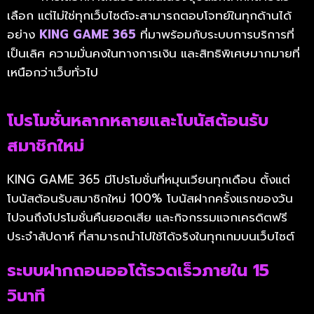
เลือก แต่ไม่ใช่ทุกเว็บไซต์จะสามารถตอบโจทย์ในทุกด้านได้
อย่าง
KING GAME 365
ที่มาพร้อมกับระบบการบริการที่
เป็นเลิศ ความมั่นคงในทางการเงิน และสิทธิพิเศษมากมายที่
เหนือกว่าเว็บทั่วไป
โปรโมชั่นหลากหลายและโบนัสต้อนรับ
สมาชิกใหม่
KING GAME 365 มีโปรโมชั่นที่หมุนเวียนทุกเดือน ตั้งแต่
โบนัสต้อนรับสมาชิกใหม่ 100% โบนัสฝากครั้งแรกของวัน
ไปจนถึงโปรโมชั่นคืนยอดเสีย และกิจกรรมแจกเครดิตฟรี
ประจำสัปดาห์ ที่สามารถนำไปใช้ได้จริงในทุกเกมบนเว็บไซต์
ระบบฝากถอนออโต้รวดเร็วภายใน 15
วินาที