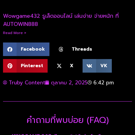
Wowgame432 รูเล็ตออนไลน์ เล่นง่าย จ่ายหนัก ที่
AUTOWIN888
Read More »
Facebook
Threads
Pinterest
X
VK
Truby Content
ตุลาคม 2, 2025
6:42 pm
คำถามที่พบบ่อย (FAQ)