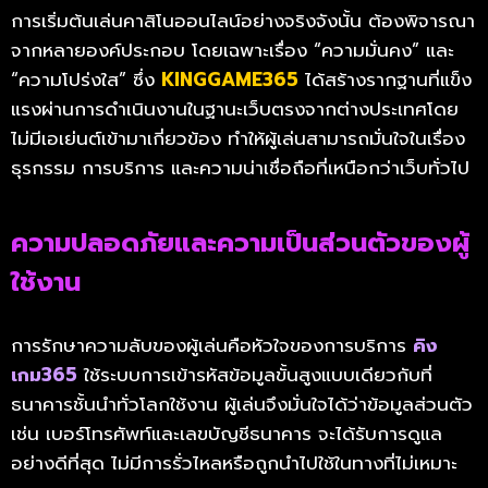
การเริ่มต้นเล่นคาสิโนออนไลน์อย่างจริงจังนั้น ต้องพิจารณา
จากหลายองค์ประกอบ โดยเฉพาะเรื่อง “ความมั่นคง” และ
“ความโปร่งใส” ซึ่ง
KINGGAME365
ได้สร้างรากฐานที่แข็ง
แรงผ่านการดำเนินงานในฐานะเว็บตรงจากต่างประเทศโดย
ไม่มีเอเย่นต์เข้ามาเกี่ยวข้อง ทำให้ผู้เล่นสามารถมั่นใจในเรื่อง
ธุรกรรม การบริการ และความน่าเชื่อถือที่เหนือกว่าเว็บทั่วไป
ความปลอดภัยและความเป็นส่วนตัวของผู้
ใช้งาน
การรักษาความลับของผู้เล่นคือหัวใจของการบริการ
คิง
เกม365
ใช้ระบบการเข้ารหัสข้อมูลขั้นสูงแบบเดียวกับที่
ธนาคารชั้นนำทั่วโลกใช้งาน ผู้เล่นจึงมั่นใจได้ว่าข้อมูลส่วนตัว
เช่น เบอร์โทรศัพท์และเลขบัญชีธนาคาร จะได้รับการดูแล
อย่างดีที่สุด ไม่มีการรั่วไหลหรือถูกนำไปใช้ในทางที่ไม่เหมาะ