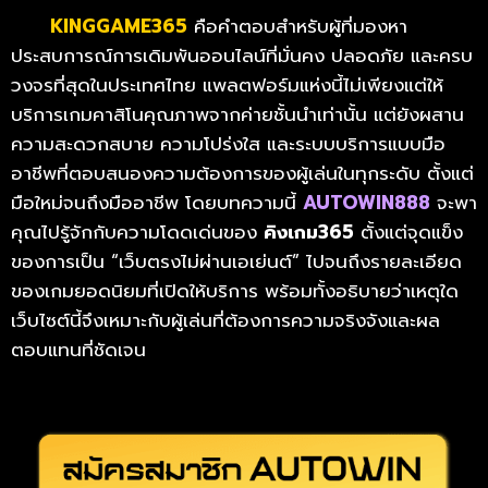
KINGGAME365
คือคำตอบสำหรับผู้ที่มองหา
ประสบการณ์การเดิมพันออนไลน์ที่มั่นคง ปลอดภัย และครบ
วงจรที่สุดในประเทศไทย แพลตฟอร์มแห่งนี้ไม่เพียงแต่ให้
บริการเกมคาสิโนคุณภาพจากค่ายชั้นนำเท่านั้น แต่ยังผสาน
ความสะดวกสบาย ความโปร่งใส และระบบบริการแบบมือ
อาชีพที่ตอบสนองความต้องการของผู้เล่นในทุกระดับ ตั้งแต่
มือใหม่จนถึงมืออาชีพ โดยบทความนี้
AUTOWIN888
จะพา
คุณไปรู้จักกับความโดดเด่นของ
คิงเกม365
ตั้งแต่จุดแข็ง
ของการเป็น “เว็บตรงไม่ผ่านเอเย่นต์” ไปจนถึงรายละเอียด
ของเกมยอดนิยมที่เปิดให้บริการ พร้อมทั้งอธิบายว่าเหตุใด
เว็บไซต์นี้จึงเหมาะกับผู้เล่นที่ต้องการความจริงจังและผล
ตอบแทนที่ชัดเจน