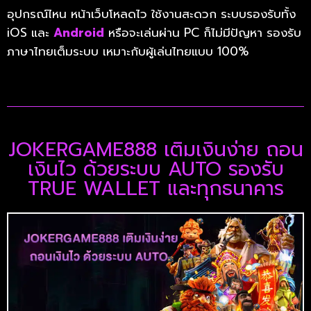
อุปกรณ์ไหน หน้าเว็บโหลดไว ใช้งานสะดวก ระบบรองรับทั้ง
iOS และ
Android
หรือจะเล่นผ่าน PC ก็ไม่มีปัญหา รองรับ
ภาษาไทยเต็มระบบ เหมาะกับผู้เล่นไทยแบบ 100%
JOKERGAME888 เติมเงินง่าย ถอน
เงินไว ด้วยระบบ AUTO รองรับ
TRUE WALLET และทุกธนาคาร