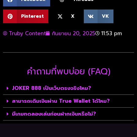
Pinterest
X
VK
Truby Content
กันยายน 20, 2025
11:53 pm
คำถามที่พบบ่อย (FAQ)
JOKER 888 เป็นเว็บตรงจริงไหม?
สามารถเติมเงินผ่าน True Wallet ได้ไหม?
มีเกมทดลองเล่นก่อนฝากเงินหรือไม่?