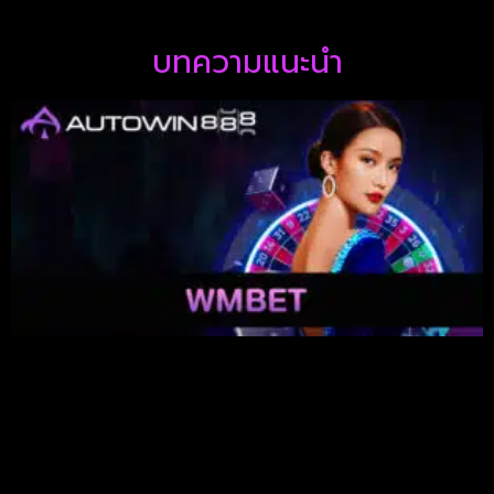
บทความแนะนำ