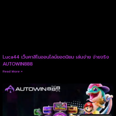
Luca44 เว็บคาสิโนออนไลน์ยอดนิยม เล่นง่าย จ่ายจริง
AUTOWIN888
Read More »