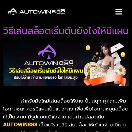
วิธีเล่นสล็อตเริ่มต้นยังไงให้มีแผน
สำหรับมือใหม่เล่นสล็อตให้ง่าย ปั่นสนุก ทุกเกมเพิ่ม
โอกาสชนะ ควรมีแผนเป็นแนวทาง เพื่อเพิ่มโอกาสหมุนสล็อต
ให้เป็นระบบ มีรูปแบบเข้าใจง่าย เล่นค่ายปลอดภัย
AUTOWIN888
เว็บแท้รวมวิธีเล่นสล็อตให้เข้าใจง่าย มีเกม