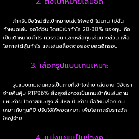
2. ตั้งเป้าหมายเล่นชัด
สำหรับมือใหม่ตั้งเป้าหมายเล่นให้พอดี ไม่นาน ไม่สั้น
กำหนดเล่น ออโต้วิน โดยมีเป้ากำไร 20-30% ของทุน ถึอ
เป็นเป้าหมายกำไร ควรถอน และเหลือทุนเล่นบางส่วน เพือ
โอกาสได้ลุ้นกำไร และเล่นสล็อตต่อยอดยอดอีกรอบ
3. เลือกรูปแบบเกมเหมาะ
รูปแบบเกมเล่นควรเป็นเกมที่เข้าใจง่าย เล่นง่าย มีอัตรา
จ่ายคืนคุ้ม RTP96% ยิ่งสุงยิ่งควรเป็นเกมเข้ากับเล่นตาม
แผนง่าย โอกาสชนะสูง ลื่นไหล ปั่นง่าย มือใหม่เลือกเกม
เหมาะกับทุนที่มี ปรับใช้ให้พอดเหมาะ เพิ่มโอกาสรับรางวัล
ใหญ่ง่าย
4. แบ่งแผนเป็นช่วงๆ