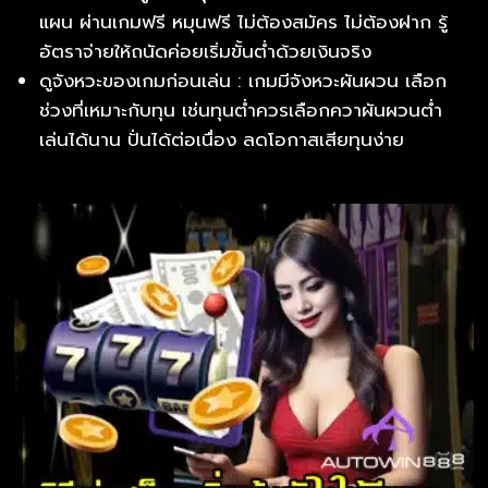
แผน ผ่านเกมฟรี หมุนฟรี ไม่ต้องสมัคร ไม่ต้องฝาก รู้
อัตราจ่ายให้ถนัดค่อยเริ่มขั้นต่ำด้วยเงินจริง
ดูจังหวะของเกมก่อนเล่น : เกมมีจังหวะผันผวน เลือก
ช่วงที่เหมาะกับทุน เช่นทุนต่ำควรเลือกควาผันผวนต่ำ
เล่นได้นาน ปั่นได้ต่อเนื่อง ลดโอกาสเสียทุนง่าย