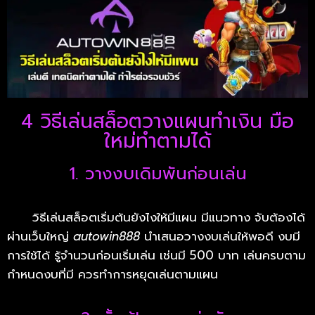
4 วิธีเล่นสล็อตวางแผนทำเงิน มือ
ใหม่ทำตามได้
1. วางงบเดิมพันก่อนเล่น
วิธีเล่นสล็อตเริ่มต้นยังไงให้มีแผน มีแนวทาง จับต้องได้
ผ่านเว็บใหญ่
autowin888
นำเสนอวางงบเล่นให้พอดี งบมี
การใช้ได้ รู้จำนวนก่อนเริ่มเล่น เช่นมี 500 บาท เล่นครบตาม
กำหนดงบที่มี ควรทำการหยุดเล่นตามแผน