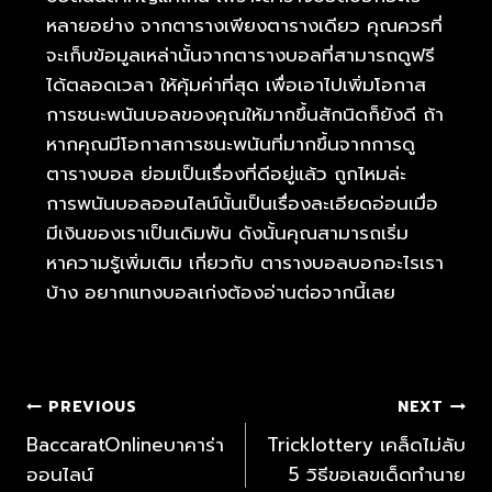
หลายอย่าง จากตารางเพียงตารางเดียว คุณควรที่
จะเก็บข้อมูลเหล่านั้นจากตารางบอลที่สามารถดูฟรี
ได้ตลอดเวลา ให้คุ้มค่าที่สุด เพื่อเอาไปเพิ่มโอกาส
การชนะพนันบอลของคุณให้มากขึ้นสักนิดก็ยังดี ถ้า
หากคุณมีโอกาสการชนะพนันที่มากขึ้นจากการดู
ตารางบอล ย่อมเป็นเรื่องที่ดีอยู่แล้ว ถูกไหมล่ะ
การพนันบอลออนไลน์นั้นเป็นเรื่องละเอียดอ่อนเมื่อ
มีเงินของเราเป็นเดิมพัน ดังนั้นคุณสามารถเริ่ม
หาความรู้เพิ่มเติม เกี่ยวกับ ตารางบอลบอกอะไรเรา
บ้าง อยากแทงบอลเก่งต้องอ่านต่อจากนี้เลย
PREVIOUS
NEXT
BaccaratOnlineบาคาร่า
Tricklottery เคล็ดไม่ลับ
ออนไลน์
5 วิธีขอเลขเด็ดทำนาย