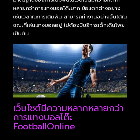
หลายกว่าการแทงบอลโต๊ะมาก ข้อแตกต่างอย่าง
เช่นเวลาในการเดิมพัน สามารถทำงานอย่างอื่นได้ใน
ขณะที่เล่นแทงบอลอยู่ ไม่ต้องมีบริการเด็กเดินโพย
เป็นต้น
เว็บไซต์มีความหลากหลายกว่า
การแทงบอลโต๊ะ
FootballOnline