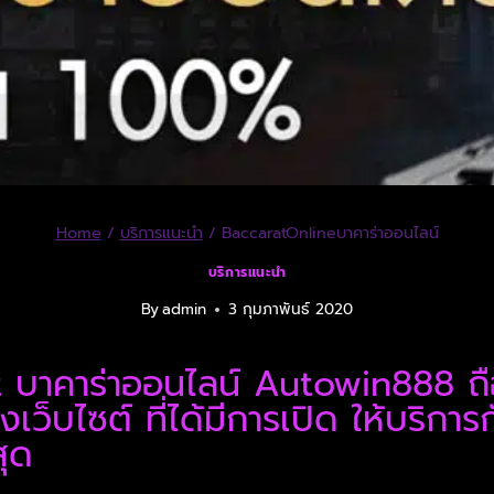
Home
/
บริการแนะนำ
/
BaccaratOnlineบาคาร่าออนไลน์
บริการแนะนำ
By
admin
3 กุมภาพันธ์ 2020
 บาคาร่าออนไลน์ Autowin888 ถือ
่งเว็บไซต์ ที่ได้มีการเปิด ให้บริการ
สุด