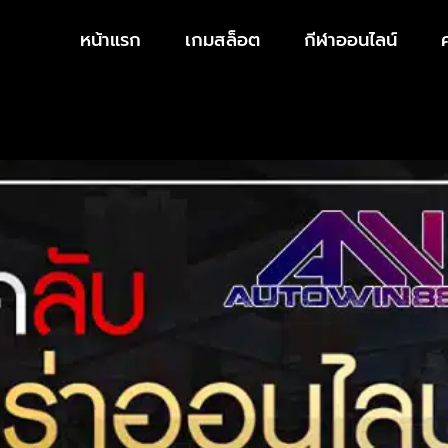
หน้าแรก
เกมสล็อต
กีฬาออนไลน์