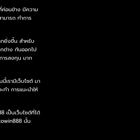
ี่ค่อนข้าง มีความ
็สามารถ ทำการ
ยิ่งขึ้น สำหรับ
มแตกต่าง กันออกไป
่อการลงทุน มาก
ี้เรามีเว็บไซต์ มา
จะทำ การแนะนำให้
เป็นเว็บไซต์ที่ได้
utowin888 นั้น