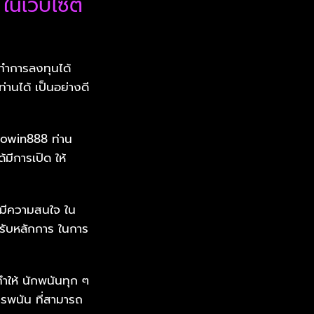
ในเว็บไซต์
ทำการลงทุนได้
่านได้ เป็นอย่างดี
towin888 ท่าน
มีการเปิด ให้
ละมีความสนใจ ใน
หรับหลักการ ในการ
ทำให้ นักพนันทุก ๆ
ารพนัน ที่สามารถ