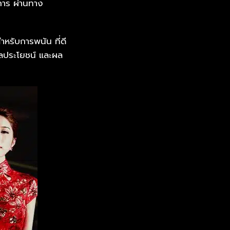
การ ผ่านทาง
หรับการพนัน ที่ดี
งผลประโยชน์ และผล