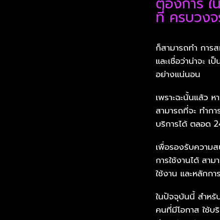
ต้องการ ใน
ที่ ครบวงจ
ก็สามารถทำ การสม
และเชื่อว่าน่าจะ เ
อย่างแน่นอน
เพราะฉะนั้นแล้ว 
สามารถที่จะ ทำการ
บริการได้ ตลอด 24
เพื่อรองรับความสน
การใช้งานได้ สาม
ใช้งาน และหลักการ
ในปัจจุบันนี้ สำห
คนที่มีโอกาส ใช้บ