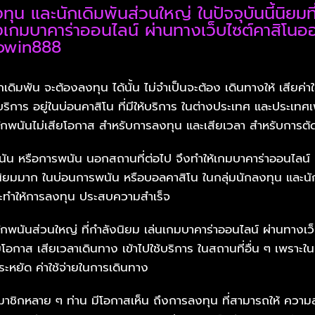
ทุน และนักเดิมพันส่วนใหญ่ ในปัจจุบันนี้นิยมที
เกมบาคาร่าออนไลน์ ผ่านทางเว็บไซต์คาสิโนออ
towin888
เดิมพัน จะต้องลงทุน ได้นั้น ไม่จำเป็นจะต้อง เดินทางให้ เสียค่า
ริการ อยู่ในบ่อนคาสิโน ที่มีให้บริการ ในต่างประเทศ และประเทศ
กพนันไม่เสียโอกาส สำหรับการลงทุน และเสียเวลา สำหรับการตัดส
ัน หรือการพนัน นอกสถานที่ต่อไป จึงทำให้เกมบาคาร่าออนไลน์
นิยมมาก ในบ่อนการพนัน หรือบอลคาสิโน ในกลุ่มนักลงทุน และนัก
ะทำให้การลงทุน ประสบความสำเร็จ
กพนันส่วนใหญ่ ที่กำลังนิยม เล่นเกมบาคาร่าออนไลน์ ผ่านทางเว
โอกาส เสียเวลาเดินทาง เข้าไปใช้บริการ ในสถานที่อื่น ๆ เพราะในป
ระหยัด ค่าใช้จ่ายในการเดินทาง
สมาชิกหลาย ๆ ท่าน มีโอกาสเห็น ถึงการลงทุน ที่สามารถให้ คว