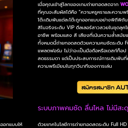
เมื่อคุณเข้าสู่โลกของเกมถ่ายทอดสดจาก
WO
ที่คุณจะสัมผัสได้คือ “ความหรูหราและความพรี
โต๊ะเดิมพันแต่ละโต๊ะถูกออกแบบอย่างพิถีพิถัน 
สิโนจริงระดับ VIP ดีลเลอร์สาวสวยในชุดลุคโ
อาชีพ พร้อมแสง สี เสียงที่เน้นความล้ำสมัย
ทั้งหมดนี้ถ่ายทอดสดด้วยความคมชัดระดับ F
แพลตฟอร์ม ไม่ว่าจะเป็นมือถือหรือเดสก์ท็อป ทำ
สดธรรมดา แต่เป็นประสบการณ์การเดิมพันที
ความพรีเมียมในทุกวินาทีของการเล่น
ระบบภาพคมชัด ลื่นไหล ไม่มีสะด
ออกแบบให้
ด้วยเทคโนโลยีการถ่ายทอดสดระดับ Full HD