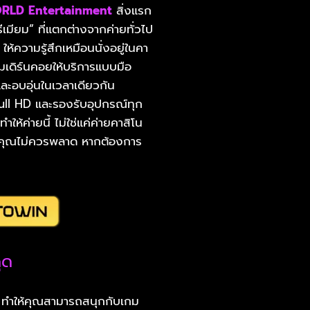
RLD Entertainment
สิ่งแรก
เมียม” ที่แตกต่างจากค่ายทั่วไป
ให้ความรู้สึกเหมือนนั่งอยู่ในคา
มเดิร์นคอยให้บริการแบบมือ
และอบอุ่นในเวลาเดียวกัน
ull HD และรองรับอุปกรณ์ทุก
ให้ค่ายนี้ ไม่ใช่แค่ค่ายคาสิโน
่คุณไม่ควรพลาด หากต้องการ
ุด
 ทำให้คุณสามารถสนุกกับเกม