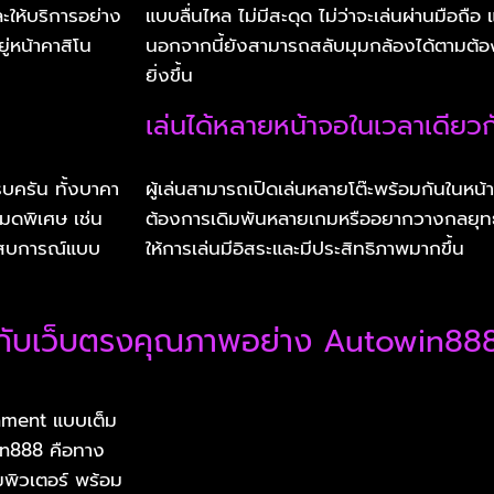
ละให้บริการอย่าง
แบบลื่นไหล ไม่มีสะดุด ไม่ว่าจะเล่นผ่านมือถือ
่หน้าคาสิโน
นอกจากนี้ยังสามารถสลับมุมกล้องได้ตามต้อง
ยิ่งขึ้น
เล่นได้หลายหน้าจอในเวลาเดียวก
บครัน ทั้งบาคา
ผู้เล่นสามารถเปิดเล่นหลายโต๊ะพร้อมกันในหน้าจ
หมดพิเศษ เช่น
ต้องการเดิมพันหลายเกมหรืออยากวางกลยุทธ์แ
ระสบการณ์แบบ
ให้การเล่นมีอิสระและมีประสิทธิภาพมากขึ้น
t กับเว็บตรงคุณภาพอย่าง Autowin88
nment แบบเต็ม
in888 คือทาง
อมพิวเตอร์ พร้อม