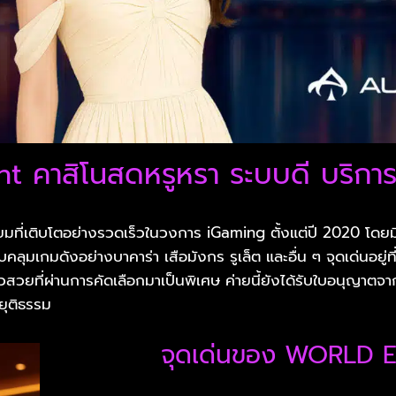
คาสิโนสดหรูหรา ระบบดี บริการ
มียมที่เติบโตอย่างรวดเร็วในวงการ iGaming ตั้งแต่ปี 2020 โดย
เกมดังอย่างบาคาร่า เสือมังกร รูเล็ต และอื่น ๆ จุดเด่นอยู่ที
สวยที่ผ่านการคัดเลือกมาเป็นพิเศษ ค่ายนี้ยังได้รับใบอนุญ
ยุติธรรม
จุดเด่นของ WORLD E