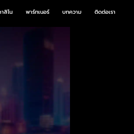
คาสิโน
พาร์ทเนอร์
บทความ
ติดต่อเรา