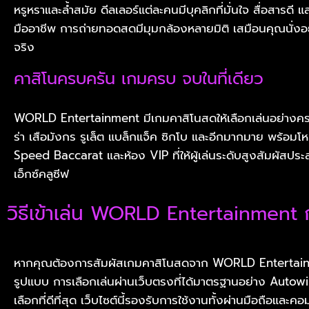
หรูหราและล้ำสมัย ดีลเลอร์แต่ละคนมีบุคลิกที่มั่นใจ สื่อสารดี แ
มืออาชีพ การถ่ายทอดสดมีมุมกล้องหลายมิติ เสมือนคุณนั่งอยู
จริง
คาสิโนครบครัน เกมครบ จบในที่เดียว
WORLD Entertainment มีเกมคาสิโนสดให้เลือกเล่นอย่างคร
ร่า เสือมังกร รูเล็ต แบล็กแจ็ค ซิกโบ และอีกมากมาย พร้อมโ
Speed Baccarat และห้อง VIP ที่ให้ผู้เล่นระดับสูงสัมผัสป
เอ็กซ์คลูซีฟ
วิธีเข้าเล่น WORLD Entertainmen
หากคุณต้องการสัมผัสเกมคาสิโนสดจาก WORLD Entertai
รูปแบบ การเลือกเล่นผ่านเว็บตรงที่ได้มาตรฐานอย่าง Autow
เลือกที่ดีที่สุด เว็บไซต์นี้รองรับการใช้งานทั้งผ่านมือถือและค