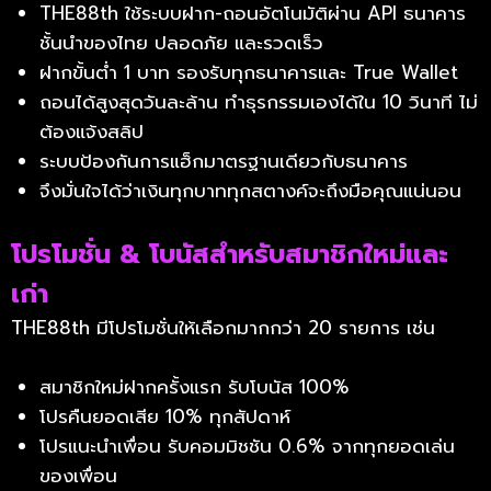
THE88th ใช้ระบบฝาก-ถอนอัตโนมัติผ่าน API ธนาคาร
ชั้นนำของไทย ปลอดภัย และรวดเร็ว
ฝากขั้นต่ำ 1 บาท รองรับทุกธนาคารและ True Wallet
ถอนได้สูงสุดวันละล้าน ทำธุรกรรมเองได้ใน 10 วินาที ไม่
ต้องแจ้งสลิป
ระบบป้องกันการแฮ็กมาตรฐานเดียวกับธนาคาร
จึงมั่นใจได้ว่าเงินทุกบาททุกสตางค์จะถึงมือคุณแน่นอน
โปรโมชั่น & โบนัสสำหรับสมาชิกใหม่และ
เก่า
THE88th มีโปรโมชั่นให้เลือกมากกว่า 20 รายการ เช่น
สมาชิกใหม่ฝากครั้งแรก รับโบนัส 100%
โปรคืนยอดเสีย 10% ทุกสัปดาห์
โปรแนะนำเพื่อน รับคอมมิชชัน 0.6% จากทุกยอดเล่น
ของเพื่อน