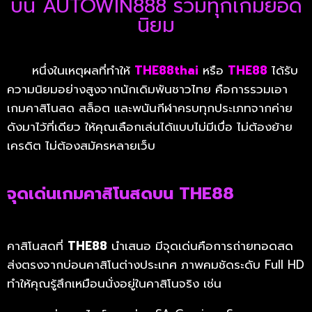
บน AUTOWIN888 รวมทุกเกมยอด
นิยม
หนึ่งในเหตุผลที่ทำให้
THE88thai
หรือ
THE88
ได้รับ
ความนิยมอย่างสูงจากนักเดิมพันชาวไทย คือการรวมเอา
เกมคาสิโนสด สล็อต และพนันกีฬาครบทุกประเภทจากค่าย
ดังมาไว้ที่เดียว ให้คุณเลือกเล่นได้แบบไม่มีเบื่อ ไม่ต้องย้าย
เครดิต ไม่ต้องสมัครหลายเว็บ
จุดเด่นเกมคาสิโนสดบน THE88
คาสิโนสดที่
THE88
นำเสนอ มีจุดเด่นคือการถ่ายทอดสด
ส่งตรงจากบ่อนคาสิโนต่างประเทศ ภาพคมชัดระดับ Full HD
ทำให้คุณรู้สึกเหมือนนั่งอยู่ในคาสิโนจริง เช่น