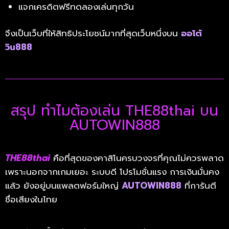
แจกเครดิตฟรีทดลองเล่นทุกวัน
จึงเป็นเว็บที่ให้สิทธิประโยชน์มากที่สุดเว็บหนึ่งบน
ออโต้
วิน888
สรุป ทำไมต้องเล่น THE88thai บน
AUTOWIN888
THE88thai
คือที่สุดของคาสิโนครบวงจรที่คุณไม่ควรพลาด
เพราะนอกจากเกมเยอะ ระบบดี โปรโมชั่นแรง การเงินมั่นคง
แล้ว ยังอยู่บนแพลตฟอร์มใหญ่
AUTOWIN888
ที่การันตี
ชื่อเสียงในไทย