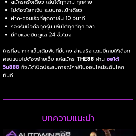
สมัครครั้งเดียว เล่นได้ทุกเกม ทุกค่าย
ไม่ต้องโยกเงิน ระบบกระเป๋าเดียว
ฝาก-ถอนเร็วที่สุดภายใน 10 วินาที
รองรับมือถือทุกรุ่น เล่นได้ทุกที่ทุกเวลา
มีทีมแอดมินดูแล 24 ชั่วโมง
ใครที่อยากหาเว็บเดิมพันที่มั่นคง จ่ายจริง แถมมีเกมให้เลือก
ครบแบบไม่ต้องย้ายเว็บ แค่สมัคร
THE88
ผ่าน
ออโต้
วิน888
ก็จะได้เปิดประสบการณ์คาสิโนออนไลน์ระดับโลก
ทันที
บทความแนะนำ