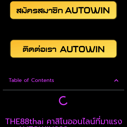
Table of Contents
THE88thai คาสิโนออนไลน์ที่มาแรง