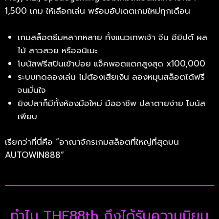
1,500 เกม ให้เลือกเล่น พร้อมอัปเดตเกมใหม่ทุกเดือน
เกมสล็อตธีมหลากหลาย ทั้งแนวเทพเจ้า จีน อียิปต์ ผล
ไม้ สาวสวย หรืออนิเมะ
โบนัสฟรีสปินเข้าบ่อย แจ็คพอตแตกสูงสุด x100,000
ระบบทดลองเล่น ไม่ต้องเสียเงิน ลองหมุนสล็อตได้ฟรี
จนมั่นใจ
ยิงปลาก็มีทั้งห้องมือใหม่ มืออาชีพ ปลาตายง่าย โบนัส
เพียบ
เรียกว่าที่นี่คือ “อาณาจักรเกมสล็อตที่ใหญ่ที่สุดบน
AUTOWIN888”
ทำไม THE88th ถึงได้รับความนิยม