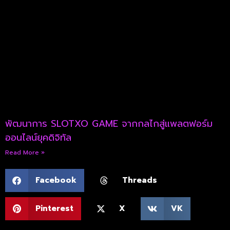
พัฒนาการ SLOTXO GAME จากกลไกสู่แพลตฟอร์ม
ออนไลน์ยุคดิจิทัล
Read More »
Facebook
Threads
Pinterest
X
VK