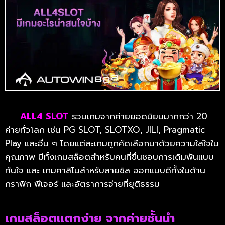
ALL4 SLOT
รวมเกมจากค่ายยอดนิยมมากกว่า 20
ค่ายทั่วโลก เช่น PG SLOT, SLOTXO, JILI, Pragmatic
Play และอื่น ๆ โดยแต่ละเกมถูกคัดเลือกมาด้วยความใส่ใจใน
คุณภาพ มีทั้งเกมสล็อตสำหรับคนที่ขื่นชอบการเดิมพันแบบ
ทันใจ และ เกมคาสิโนสำหรับสายชิล ออกแบบดีทั้งในด้าน
กราฟิก ฟีเจอร์ และอัตราการจ่ายที่ยุติธรรม
เกมสล็อตแตกง่าย จากค่ายชั้นนำ