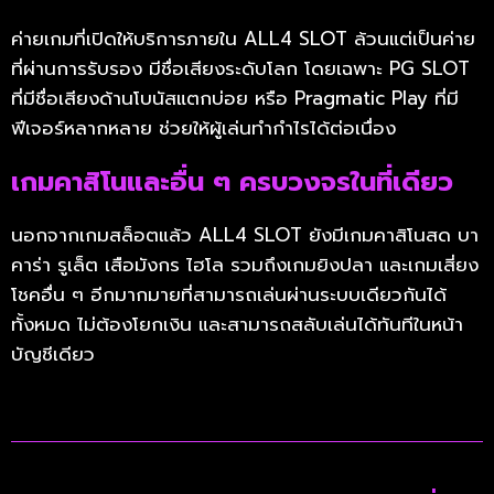
ค่ายเกมที่เปิดให้บริการภายใน ALL4 SLOT ล้วนแต่เป็นค่าย
ที่ผ่านการรับรอง มีชื่อเสียงระดับโลก โดยเฉพาะ PG SLOT
ที่มีชื่อเสียงด้านโบนัสแตกบ่อย หรือ Pragmatic Play ที่มี
ฟีเจอร์หลากหลาย ช่วยให้ผู้เล่นทำกำไรได้ต่อเนื่อง
เกมคาสิโนและอื่น ๆ ครบวงจรในที่เดียว
นอกจากเกมสล็อตแล้ว ALL4 SLOT ยังมีเกมคาสิโนสด บา
คาร่า รูเล็ต เสือมังกร ไฮโล รวมถึงเกมยิงปลา และเกมเสี่ยง
โชคอื่น ๆ อีกมากมายที่สามารถเล่นผ่านระบบเดียวกันได้
ทั้งหมด ไม่ต้องโยกเงิน และสามารถสลับเล่นได้ทันทีในหน้า
บัญชีเดียว