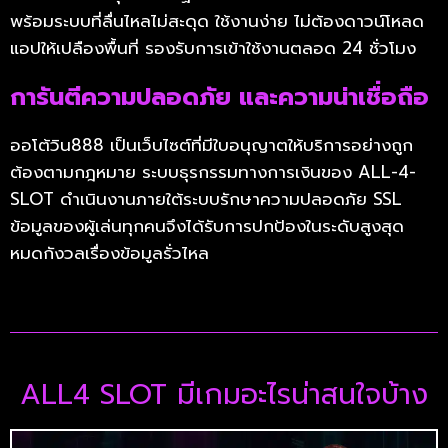
พร้อมระบบที่ลื่นไหลไม่สะดุด ใช้งานง่าย ไม่ต้องดาวน์โหลด
แอปให้เปลืองพื้นที่ รองรับการเข้าใช้งานตลอด 24 ชั่วโมง
การันตีความปลอดภัย และความน่าเชื่อถือ
ออโต้วิน888 เป็นเว็บไซต์ที่มีใบอนุญาตให้บริการอย่างถูก
ต้องตามกฎหมาย ระบบธุรกรรมทางการเงินของ ALL-4-
SLOT ดำเนินงานภายใต้ระบบรักษาความปลอดภัย SSL
ข้อมูลของผู้เล่นทุกคนจึงได้รับการปกป้องในระดับสูงสุด
หมดกังวลเรื่องข้อมูลรั่วไหล
ALL4 SLOT มีเกมอะไรน่าสนใจบ้าง