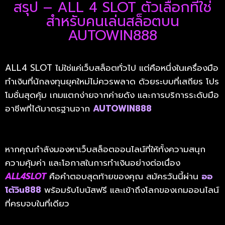
สรุป – ALL 4 SLOT ตัวเลือกที่ใช่
สำหรับคนเล่นสล็อตบน
AUTOWIN888
ALL4 SLOT ไม่ใช่แค่เว็บสล็อตทั่วไป แต่คือหนึ่งในเครื่องมือ
ทำเงินที่นักลงทุนยุคใหม่ไม่ควรพลาด ด้วยระบบที่เสถียร โปร
โมชั่นสุดคุ้ม เกมแตกง่ายจากค่ายดัง และการบริการระดับมือ
อาชีพที่ได้มาตรฐานจาก
AUTOWIN888
หากคุณกำลังมองหาเว็บสล็อตออนไลน์ที่ให้ทั้งความสนุก
ความคุ้มค่า และโอกาสในการทำเงินอย่างต่อเนื่อง
ALL4SLOT
คือคำตอบสุดท้ายของคุณ สมัครวันนี้ผ่าน
ออ
โต้วิน888
พร้อมรับโบนัสฟรี และเข้าถึงโลกของเกมออนไลน์
ที่ครบจบในที่เดียว