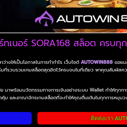
ทเนอร์ SORA168 สล็อต ครบทุก
ว่างให้เป็นโอกาสในการทำกำไร เว็บไซต์
AUTOWIN888
ขอแนะ
ที่รวบรวมเกมสล็อตสุดฮิตไว้ครบจบในที่เดียว พาคุณสัมผัสควา
ลอดภัย มาพร้อมนวัตกรรมทางการเงินอย่างระบบ Wallet ทำให้ทุกก
คุ้ม และอาณาจักรเกมสล็อตที่จะทำให้คุณตื่นเต้นในทุกการหมุนวง
ติดต่อเรา AU