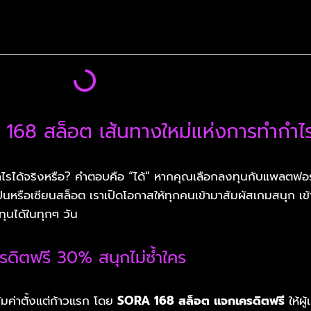
68 สล็อต เส้นทางใหม่แห่งการทำกำไรที
รได้จริงหรือ? คำตอบคือ “ได้” หากคุณเลือกลงทุนกับแพลตฟอร
หัดปั่นหรือเซียนสล็อต เราเปิดโอกาสให้ทุกคนเข้ามาสัมผัสเกมสนุก เข
ทุนได้ในทุกๆ วัน
ครดิตฟรี 30% สนุกไม่ซ้ำใคร
้มค่าตั้งแต่ก้าวแรก โดย
SORA 168 สล็อต แจกเครดิตฟรี
ให้ผู