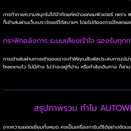
การท้าทายความสนุกไม่ได้จำกัดแค่หน้าจอคอมพิวเตอร์ เพราะ
ท
ก็เข้าเล่นผ่านเว็บเบราว์เซอร์ได้สบายๆ โดยไม่ต้องดาวน์โหลดแอ
กราฟิกอลังการ ระบบเสียงเร้าใจ รองรับทุกกา
การเข้าเล่นผ่านทางเข้าของเราจะทำให้คุณสัมผัสประสบการณ์น่า
โหลดเกมไว ไม่มีค้าง ไม่ว่าจะอยู่ที่บ้าน หรือกำลังเดินทาง ก็สาม
สรุปภาพรวม ทำไม AUTOWIN8
จากความยอดเยี่ยมทั้งหมด คงเป็นเครื่องการันตีได้อย่างชัดเจ