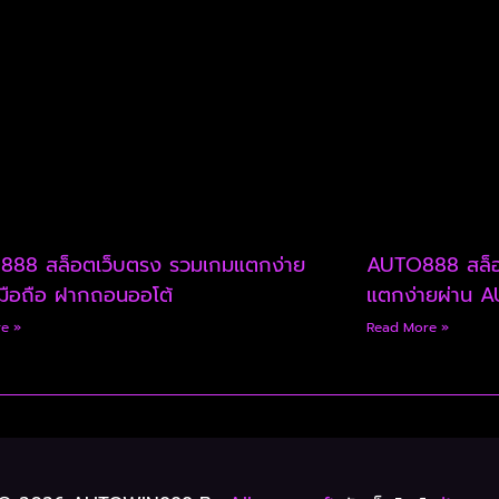
88 สล็อตเว็บตรง รวมเกมแตกง่าย
AUTO888 สล็อต
มือถือ ฝากถอนออโต้
แตกง่ายผ่าน 
e »
Read More »