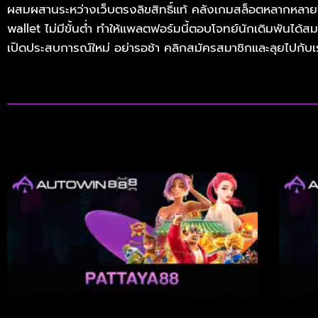
ผสมผสานระหว่างเว็บตรงลิขสิทธิ์แท้ คลังเกมสล็อตหลากหลา
wallet ไม่มีขั้นต่ำ ทำให้แพลตฟอร์มนี้ตอบโจทย์นักเดิมพันได้ส
เปิดประสบการณ์ใหม่ อย่ารอช้า คลิกสมัครสมาชิกและลุยไปกับเราไ