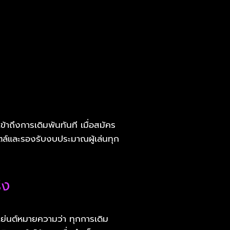
้าถึงการเดิมพันทันที เมื่อสมัคร
สไตล์และรองรับงบประมาณผู้เล่นทุก
ิง
เย่นต์หมายความว่า ทุกการเดิม