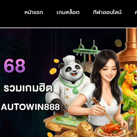
หน้าแรก
เกมสล็อต
กีฬาออนไลน์