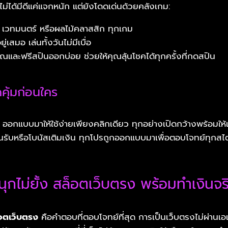
ไม่ได้มีดีแค่แจกหนัก แต่ยังโดดเด่นด้วยคลังเกม:
ย เวทมนตร์ หรือผลไม้คลาสสิก ทุกเกม
เสมอ เล่นทั้งวันไม่มีเบื่อ
ูณและฟรีสปินออกบ่อย ช่วยให้คุณลุ้นโชคได้ทุกครั้งที่กดสปิน
คุ้มก่อนใคร
ออกแบบมาให้ใช้ง่ายเพียงคลิกเดียว ทุกอย่างเปิดกว้างพร้อมให้เข
ัสต้อนรับหรือโบนัสเติมเงิน ทุกโปรถูกออกแบบมาเพื่อตอบโจทย์ทุก
ุกไม่ยั้ง สล็อตเว็บตรง พร้อมทำเงินจร
อตเว็บตรง
คือคำตอบที่ตอบโจทย์ที่สุด การเป็นเว็บตรงไม่ผ่านเอ