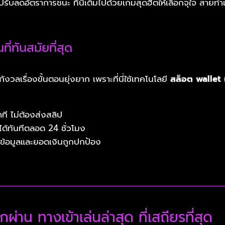
ับลดอัตราการชนะ ที่นี่เต็มไปด้วยเกมสุดฮิตให้เลือกจุใจ สายทำ
่ทันสมัยที่สุด
ังวลเรื่องขั้นตอนยุ่งยาก เพราะที่นี่ใช้เทคโนโลยี
สล็อต wallet
(
าที ไม่ต้องส่งสลิป
ินได้ทันทีตลอด 24 ชั่วโมง
จข้อมูลและยอดเงินถูกปกป้อง
่าน ทางเข้าเล่นล่าสุด ที่เสถียรที่สุด