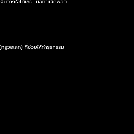
เงินวางใจได้เลย เมื่อทำแจ็คพอต
ทรูวอเลท) ที่ช่วยให้ทำธุรกรรม