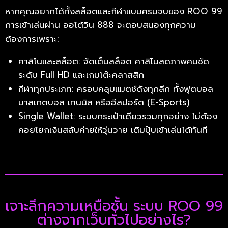
หากคุณอยากได้ทั้งสล็อตและกีฬาแบบครบจบของ ROO 99
การเข้าเล่นผ่าน ออโต้วิน 888 จะตอบสนองทุกความ
ต้องการเพราะ:
คาสิโนและสล็อต: จัดเต็มสล็อต คาสิโนสดภาพคมชัด
ระดับ Full HD และเกมโต๊ะคลาสสิก
กีฬาทุกประเภท: ครอบคลุมแมตช์ดังทุกลีก ทั้งฟุตบอล
บาสเกตบอล เทนนิส หรืออีสปอร์ต (E-Sports)
Single Wallet: ระบบกระเป๋าเดียวรวมทุกอย่าง ไม่ต้อง
คอยโยกเงินสลับค่ายให้วุ่นวาย เติมปุ๊บเข้าเล่นได้ทันที
เจาะลึกความเหนือชั้น ระบบ ROO 99
ต่างจากเว็บทั่วไปอย่างไร?