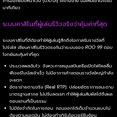
การออกแบบหน้าเว็บ (UX/UI) ใช้งานง่าย มือใหม่เข้าใจได้ใน
นาทีเดียว
ระบบคาสิโนที่ผู้เล่นรีวิวจริงว่าคุ้มค่าที่สุด
ระบบคาสิโนที่ดีต้องทำให้ผู้เล่นรู้สึกถึงโอกาสรับรางวัลที่
โปร่งใส เซียนคาสิโนรีวิวตรงกันว่าระบบของ
ROO 99
ตอบ
โจทย์และคุ้มค่าที่สุด:
ประมวลผลฉับไว: จังหวะการหมุนสปินหรือเปิดไพ่ไหลลื่น
ฟีเจอร์โบนัสเข้าเร็ว ไม่มีอาการค้างตอนรางวัลใหญ่กำลัง
จะแตก
อัตราจ่ายตามจริง (Real RTP): ปล่อยอัตราการชนะตาม
มาตรฐานสากล ไม่ปรับลดเรท ทำให้ผู้เล่นสัมผัสได้ถึงผล
ตอบแทนที่เป็นธรรม
ไม่มีข้อจำกัดในการถอน: ถอนออกได้เต็มจำนวนแบบไม่
ต้องตามแอดมิน ไม่ต้องทำเทิร์นโอเวอร์ซับซ้อน