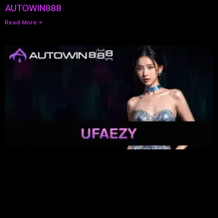
AUTOWIN888
Read More »