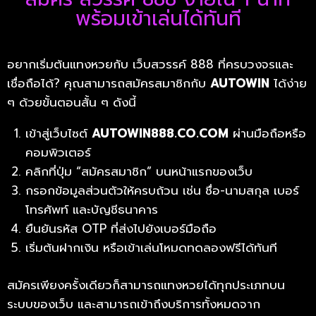
พร้อมเข้าเล่นได้ทันที
อยากเริ่มต้นแทงหวยกับ เว็บสวรรค์ 888 ที่ครบวงจรและ
เชื่อถือได้? คุณสามารถสมัครสมาชิกกับ
AUTOWIN
ได้ง่าย
ๆ ด้วยขั้นตอนสั้น ๆ ดังนี้
เข้าสู่เว็บไซต์
AUTOWIN888.CO.COM
ผ่านมือถือหรือ
คอมพิวเตอร์
คลิกที่ปุ่ม “สมัครสมาชิก” บนหน้าแรกของเว็บ
กรอกข้อมูลส่วนตัวให้ครบถ้วน เช่น ชื่อ-นามสกุล เบอร์
โทรศัพท์ และบัญชีธนาคาร
ยืนยันรหัส OTP ที่ส่งไปยังเบอร์มือถือ
เริ่มต้นฝากเงิน หรือเข้าเล่นโหมดทดลองฟรีได้ทันที
สมัครเพียงครั้งเดียวก็สามารถแทงหวยได้ทุกประเภทบน
ระบบของเว็บ และสามารถเข้าถึงบริการทั้งหมดจาก