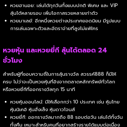
หวยฮานอย: เล่นได้ทุกวันทั้งแบบปกติ พิเศษ และ VIP
ลุ้นได้หลายรอบ เพิ่มโอกาสรวยหลายเท่าตัว
หวยมาเลย์: อีกหนึ่งหวยต่างประเทศยอดนิยม มีรูปแบบ
การเล่นเฉพาะตัวและอัตราจ่ายที่สูงไม่แพ้ใคร
หวยหุ้น และหวยยี่กี ลุ้นได้ตลอด 24
ชั่วโมง
สำหรับผู้ที่ชอบความถี่ในการลุ้นรางวัล สวรรค์888 ก็มีให้
ครบ ไม่ว่าจะเป็นหวยหุ้นที่อิงจากตลาดหลักทรัพย์ทั่วโลก
หรือหวยยี่กีที่ออกรางวัลทุก 15 นาที
หวยหุ้นออนไลน์: มีให้เลือกกว่า 10 ประเทศ เช่น หุ้นไทย
หุ้นนิเคอิ หุ้นฮั่งเส็ง หุ้นดาวโจนส์
หวยยี่กี: ออกรางวัลมากถึง 88 รอบต่อวัน เล่นได้ทั้งวัน
ทั้งคืน เหมาะสำหรับคนที่อยากสร้างรายได้แบบต่อเนื่อง