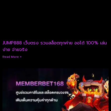
JUMP888 เว็บตรง รวมสล็อตทุกค่าย ออโต้ 100% เล่น
ง่าย จ่ายจริง
Read More »