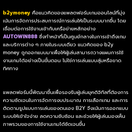
b2ymoney
คือแนวคิดของแพลตฟอร์มเกมออนไลน์ที่มุ่ง
เน้นการจัดการประสบการณ์การเล่นให้เป็นระบบมากขึ้น โดย
เชื่อมต่อการใช้งานเข้ากับเครือข่ายหลักอย่าง
AUTOWIN888
ซึ่งทำหน้าที่เป็นศูนย์กลางในการเข้าถึงเกม
และบริการต่าง ๆ ภายในระบบเดียว แนวคิดของ b2y
money ถูกออกแบบมาเพื่อให้ผู้เล่นสามารถวางแผนการใช้
งานเกมได้อย่างเป็นขั้นตอน ไม่ใช่การเล่นแบบสุ่มหรือขาด
ทิศทาง
แพลตฟอร์มนี้พัฒนาขึ้นเพื่อรองรับผู้เล่นยุคดิจิทัลที่ต้องการ
ความชัดเจนในการจัดการงบประมาณ การเลือกเกม และการ
ติดตามรูปแบบการเล่นของตนเอง B2Y จึงเน้นการออกแบบ
ระบบให้เข้าใจง่าย ลดความซับซ้อน และช่วยให้ผู้เล่นมองเห็น
ภาพรวมของการใช้งานเกมได้ชัดเจนขึ้น