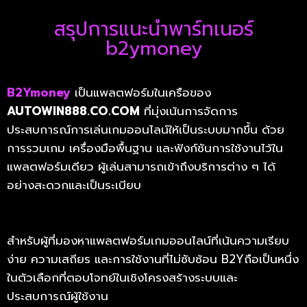
สรุปการแนะนำพาร์ทเนอร์
b2ymoney
B2Ymoney
เป็นแพลตฟอร์มในเครือของ
AUTOWIN888.CO.COM
ที่มุ่งเน้นการจัดการ
ประสบการณ์การเล่นเกมออนไลน์ให้เป็นระบบมากขึ้น ด้วย
การรวมเกม เครื่องมือพื้นฐาน และฟังก์ชันการใช้งานไว้ใน
แพลตฟอร์มเดียว ผู้เล่นสามารถเข้าถึงบริการต่าง ๆ ได้
อย่างสะดวกและเป็นระเบียบ
สำหรับผู้ที่มองหาแพลตฟอร์มเกมออนไลน์ที่เน้นความเรียบ
ง่าย ความเสถียร และการใช้งานที่ไม่ซับซ้อน B2Yถือเป็นหนึ่ง
ในตัวเลือกที่ตอบโจทย์ในเชิงโครงสร้างระบบและ
ประสบการณ์ผู้ใช้งาน