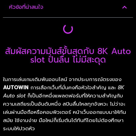
หัวข้อที่น่าสนใจ
สัมผัสความมันส์ขั้นสุดกับ 8K Auto
slot ปั่นลื่น ไม่มีสะดุด
ในการเล่นเกมเดิมพันออนไลน์ จากประบการณ์ตรงของ
AUTOWIN
การเลือกเว็บที่มั่นคงคือหัวใจสำคัญ และ
8K
Auto slot
ก็เป็นอีกหนึ่งแพลตฟอร์มที่ให้ความสำคัญกับ
ความเสถียรเป็นอันดับหนึ่ง สปินลื่นไหลทุกจังหวะ ไม่ว่าจะ
เล่นผ่านมือถือหรือคอมพิวเตอร์ หน้าเว็บออกแบบมาให้ทัน
สมัย ใช้งานง่าย มือใหม่ก็เริ่มต้นได้ทันทีโดยไม่ต้องศึกษา
ระบบให้ปวดหัว