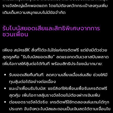
รางวัลใหญ่แจ็คพอตแตก โดยไม่ต้องควักกระเป๋าลงทุนเพิ่ม
เติมเต็มความสนุกแบบไม่มีข้อจำกัด
รับโบนัสยอดเสียและสิทธิพิเศษจากการ
ชวนเพื่อน
เพียง
สมัคร8K
สิ่งที่ได้จะไม่ใช่แค่เครดิตฟรี แต่ยังมีตัวช่วย
สุดคูลคือ “รับโบนัสยอดเสีย” ลดแรงกดดันเวลาสปินพลาด
เพิ่มโอกาสให้ลุ้นต่อได้ทันที พร้อมสิทธิประโยชน์มากมาย:
รับยอดเสียคืนทันที: ลดความเสี่ยงเมื่อเล่นเสีย ช่วยให้มี
ทุนลุ้นต่อได้อย่างต่อเนื่อง
แนะนำเพื่อนรับโบนัส: แชร์ลิงก์ให้เพื่อนเพื่อรับเครดิตฟรี
สุดคุ้ม เพิ่มโอกาสลุ้นรางวัลโดยไม่ต้องฝากเงินเพิ่ม
ต่อยอดรางวัลได้จริง: เครดิตฟรีใช้ทดลองเล่นเกมได้ทุก
ประเภท จับจังหวะโบนัสและถอนเป็นเงินสดได้ตามเงื่อนไข