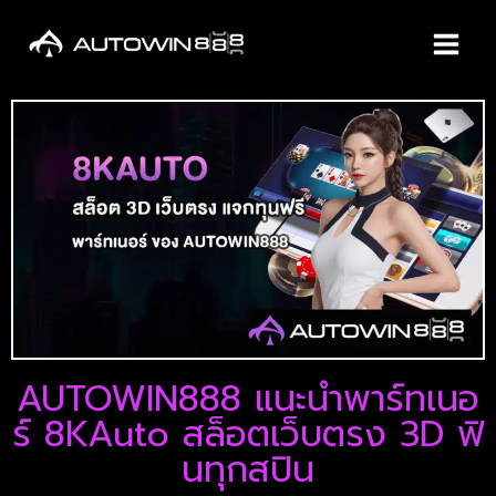
AUTOWIN888 แนะนำพาร์ทเนอ
ร์ 8KAuto สล็อตเว็บตรง 3D ฟิ
นทุกสปิน