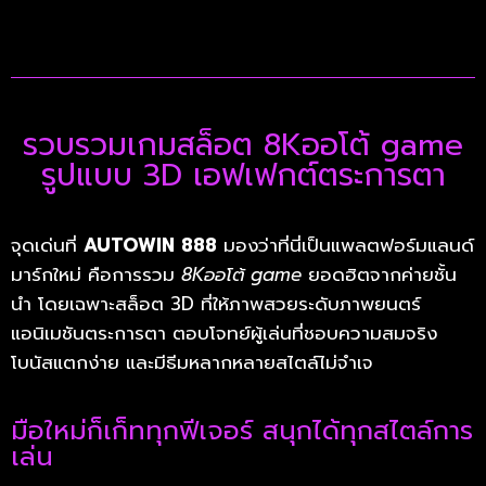
รวบรวมเกมสล็อต 8Kออโต้ game
รูปแบบ 3D เอฟเฟกต์ตระการตา
จุดเด่นที่
AUTOWIN 888
มองว่าที่นี่เป็นแพลตฟอร์มแลนด์
มาร์กใหม่ คือการรวม
8Kออโต้ game
ยอดฮิตจากค่ายชั้น
นำ โดยเฉพาะสล็อต 3D ที่ให้ภาพสวยระดับภาพยนตร์
แอนิเมชันตระการตา ตอบโจทย์ผู้เล่นที่ชอบความสมจริง
โบนัสแตกง่าย และมีธีมหลากหลายสไตล์ไม่จำเจ
มือใหม่ก็เก็ททุกฟีเจอร์ สนุกได้ทุกสไตล์การ
เล่น