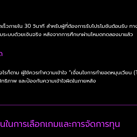
วภายใน 30 วินาที สำหรับผู้ที่ต้องการรับโปรโมชันต้อนรับ ทา
สอบระบบด้วยเงินจริง หลังจากการศึกษาผ่านโหมดทดลองมาแล้ว
ด
ก็ตาม ผู้ใช้ควรทำความเข้าใจ “เงื่อนไขการทำยอดหมุนเวียน (Tu
สิทธิภาพ และป้องกันความเข้าใจผิดในภายหลัง
านในการเลือกเกมและการจัดการทุน