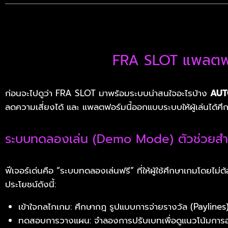
FRA SLOT แพลตฟอ
ก่อนจะไปดูว่า FRA SLOT มาพร้อมระบบน่าสนใจอะไรบ้าง
AUT
ลดความเสี่ยงได้ และ แพลตฟอร์มนี้ออกแบบระบบให้ผู้เล่นได้ศ
ระบบทดลองเล่น (Demo Mode) ตัวช่วยสำค
ฟีเจอร์เด่นคือ “ระบบทดลองเล่นฟรี” ที่ให้ผู้ใช้ศึกษาเกมโดยไม่ต
ประโยชน์ดังนี้:
เข้าใจกลไกเกม: ศึกษากฎ รูปแบบการจ่ายรางวัล (Paylines)
ทดสอบการวางแผน: จำลองการปรับเบทเพื่อดูแนวโน้มการออก