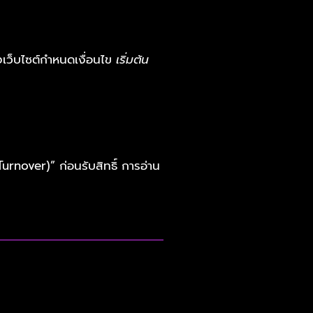
งเว็บไซต์กำหนดเงื่อนไข
เริ่มต้น
rnover)” ก่อนรับสิทธิ์ การอ่าน