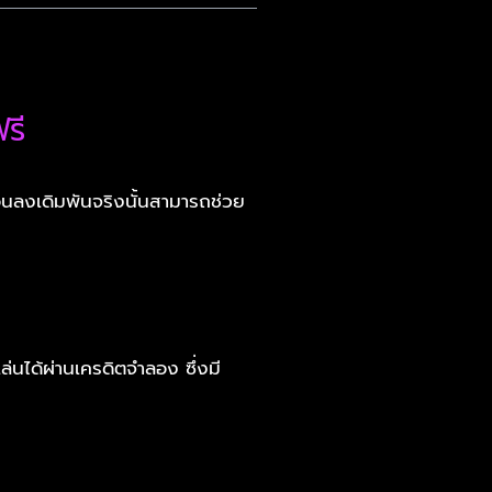
รี
ลงเดิมพันจริงนั้นสามารถช่วย
ล่นได้ผ่านเครดิตจำลอง ซึ่งมี