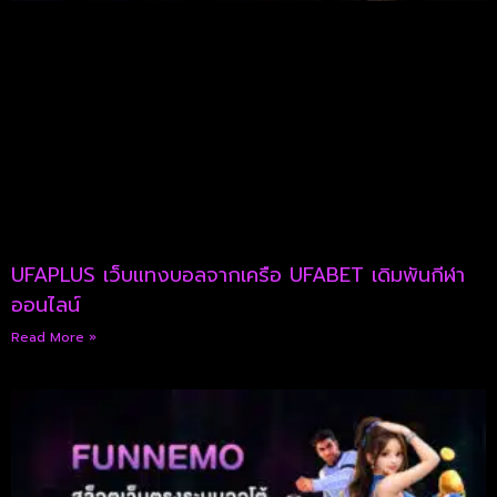
UFAPLUS เว็บแทงบอลจากเครือ UFABET เดิมพันกีฬา
ออนไลน์
Read More »