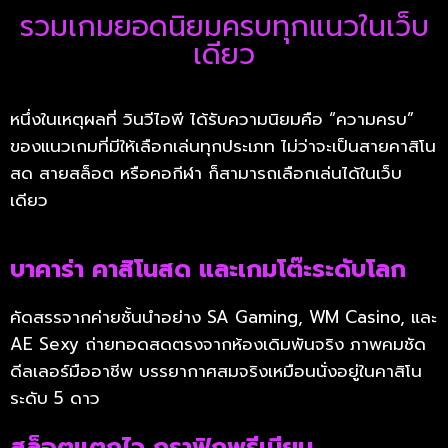
รวมเกมยอดนิยมครบทุกแนวในเว็บ
เดียว
หนึ่งในเหตุผลที่ วินวีไอพี ได้รับความนิยมคือ “ความครบ”
ของแนวเกมที่มีให้เลือกเล่นทุกประเภท ไม่ว่าจะเป็นสายคาสิโน
สด สายสล็อต หรือคอกีฬา ก็สามารถเลือกเล่นได้ในเว็บ
เดียว
บาคาร่า คาสิโนสด และเกมโต๊ะระดับโลก
คัดสรรจากค่ายชั้นนำอย่าง SA Gaming, WM Casino, และ
AE Sexy ถ่ายทอดสดตรงจากห้องเดิมพันจริง ภาพคมชัด
ดีลเลอร์มืออาชีพ บรรยากาศสมจริงเหมือนนั่งอยู่ในคาสิโน
ระดับ 5 ดาว
สล็อตแตกไว กราฟิกพรีเมียม