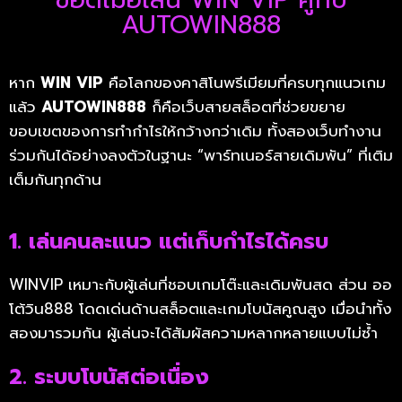
AUTOWIN888
หาก
WIN VIP
คือโลกของคาสิโนพรีเมียมที่ครบทุกแนวเกม
แล้ว
AUTOWIN888
ก็คือเว็บสายสล็อตที่ช่วยขยาย
ขอบเขตของการทำกำไรให้กว้างกว่าเดิม ทั้งสองเว็บทำงาน
ร่วมกันได้อย่างลงตัวในฐานะ “พาร์ทเนอร์สายเดิมพัน” ที่เติม
เต็มกันทุกด้าน
1. เล่นคนละแนว แต่เก็บกำไรได้ครบ
WINVIP เหมาะกับผู้เล่นที่ชอบเกมโต๊ะและเดิมพันสด ส่วน ออ
โต้วิน888 โดดเด่นด้านสล็อตและเกมโบนัสคูณสูง เมื่อนำทั้ง
สองมารวมกัน ผู้เล่นจะได้สัมผัสความหลากหลายแบบไม่ซ้ำ
2. ระบบโบนัสต่อเนื่อง