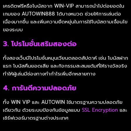
เครดิตฟรีหรือโบนัสจาก WIN-VIP สามารถนำไปต่อยอดใน
เกมของ AUTOWIN888 ได้บางหมวด ช่วยให้การเล่นต่อ
เนื่องมากขึ้น และเพิ่มความยืดหยุ่นในการใช้โบนัสตามเงื่อนไข
ของระบบ
3. โปรโมชั่นเสริมสองต่อ
ทั้งสองเว็บมีโปรโมชั่นหมุนเวียนตลอดสัปดาห์ เช่น โบนัสฝาก
แรก โบนัสคืนยอดเสีย และกิจกรรมสะสมแต้มที่ให้รางวัลจริง
ทำให้ผู้เล่นมีช่องทางทำกำไรเพิ่มอีกหลายทาง
4. การันตีความปลอดภัย
ทั้ง WIN VIP และ AUTOWIN ใช้มาตรฐานความปลอดภัย
เดียวกัน ด้วยระบบป้องกันข้อมูลแบบ
SSL Encryption
และ
เซิร์ฟเวอร์มาตรฐานต่างประเทศ