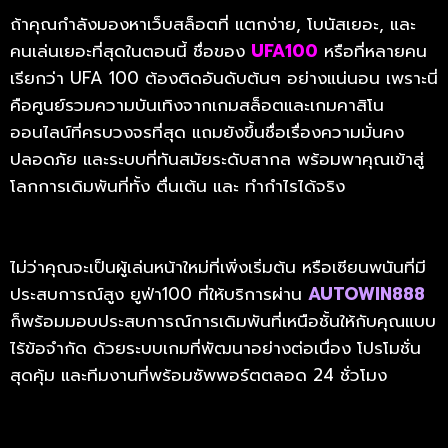
ถ้าคุณกำลังมองหาเว็บสล็อตที่ แตกง่าย, โบนัสเยอะ, และ
คนเล่นเยอะที่สุดในตอนนี้ ชื่อของ
UFA100
หรือที่หลายคน
เรียกว่า UFA 100 ต้องติดอันดับต้นๆ อย่างแน่นอน เพราะนี่
คือศูนย์รวมความบันเทิงจากเกมสล็อตและเกมคาสิโน
ออนไลน์ที่ครบวงจรที่สุด แถมยังขึ้นชื่อเรื่องความมั่นคง
ปลอดภัย และระบบที่ทันสมัยระดับสากล พร้อมพาคุณเข้าสู่
โลกการเดิมพันที่ทั้ง ตื่นเต้น และ ทำกำไรได้จริง
ไม่ว่าคุณจะเป็นผู้เล่นหน้าใหม่ที่เพิ่งเริ่มต้น หรือเซียนพนันที่มี
ประสบการณ์สูง ยูฟ่า100 ที่ให้บริการผ่าน
AUTOWIN888
ก็พร้อมมอบประสบการณ์การเดิมพันที่เหนือชั้นให้กับคุณแบบ
ไร้ข้อจำกัด ด้วยระบบเกมที่พัฒนาอย่างต่อเนื่อง โปรโมชั่น
สุดคุ้ม และทีมงานที่พร้อมซัพพอร์ตตลอด 24 ชั่วโมง