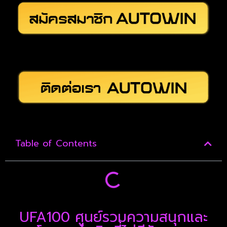
Table of Contents
UFA100 ศูนย์รวมความสนุกและ