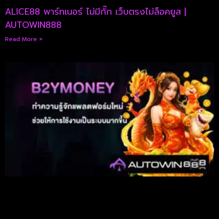
ALICE88 พาร์ทเนอร์ ไม่มีกั๊ก เว็บตรงไม่ล็อคยูส |
AUTOWIN888
Read More »