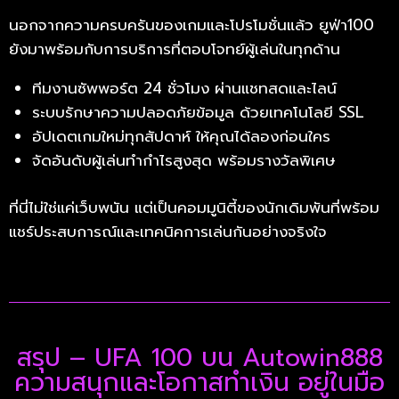
นอกจากความครบครันของเกมและโปรโมชั่นแล้ว ยูฟ่า100
ยังมาพร้อมกับการบริการที่ตอบโจทย์ผู้เล่นในทุกด้าน
ทีมงานซัพพอร์ต 24 ชั่วโมง ผ่านแชทสดและไลน์
ระบบรักษาความปลอดภัยข้อมูล ด้วยเทคโนโลยี SSL
อัปเดตเกมใหม่ทุกสัปดาห์ ให้คุณได้ลองก่อนใคร
จัดอันดับผู้เล่นทำกำไรสูงสุด พร้อมรางวัลพิเศษ
ที่นี่ไม่ใช่แค่เว็บพนัน แต่เป็นคอมมูนิตี้ของนักเดิมพันที่พร้อม
แชร์ประสบการณ์และเทคนิคการเล่นกันอย่างจริงใจ
สรุป – UFA 100 บน Autowin888
ความสนุกและโอกาสทำเงิน อยู่ในมือ