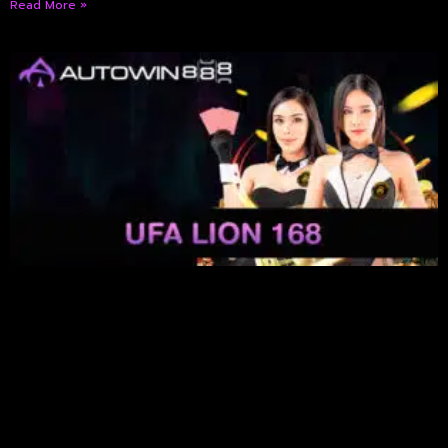
Read More »