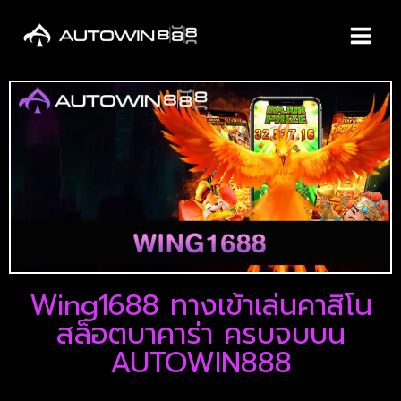
Wing1688 ทางเข้าเล่นคาสิโน
สล็อตบาคาร่า ครบจบบน
AUTOWIN888