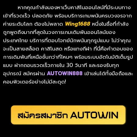
หากคุณกำลังมองหาเว็บคาสิโนออนไลน์ที่มีระบบทาง
เข้าที่รวดเร็ว ปลอดภัย พร้อมบริการเกมพนันครบวงจรจาก
ค่ายระดับโลก ต้องไม่พลาด
Wing1688
หนึ่งในชื่อที่กำลัง
ถูกพูดถึงมากที่สุดในวงการเกมเดิมพันออนไลน์ของ
ประเทศไทย บริการที่ตอบโจทย์นักพนันทุกรูปแบบ ไม่ว่าคุณ
จะเป็นสายสล็อต คาสิโนสด หรือแทงกีฬา ที่นี่คือคำตอบของ
การเดิมพันที่เหนือชั้นกว่าที่ไหนๆ พร้อมระบบอัตโนมัติเต็มรูป
แบบ ฝากถอนรวดเร็วภายใน 30 วินาที และรองรับทุก
อุปกรณ์ สมัครผ่าน
AUTOWIN888
เข้าเล่นได้ทั้งมือถือและ
คอมพิวเตอร์อย่างไม่มีสะดุด!