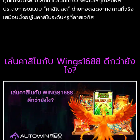
ทุกแบรนด์ระดับโลกมาไว้ในที่เดียว พร้อมให้คุณสัมผัส
ประสบการณ์แบบ “คาสิโนสด” ถ่ายทอดสดจากสถานที่จริง
เสมือนนั่งอยู่ในคาสิโนระดับหรูที่ลาสเวกัส
เล่นคาสิโนกับ Wings1688 ดีกว่ายัง
ไง?