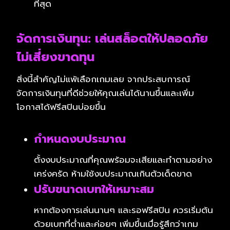
ที่สุด
จัดการเงินทุน: เล่นสล็อตให้ปลอดภัย
ไม่เสี่ยงขาดทุน
สิ่งนี้สำคัญไม่แพ้เลือกเกมเลย จากประสบการณ์
จัดการเงินทุนที่ดีช่วยให้คุณเล่นได้นานขึ้นและเพิ่ม
โอกาสได้ฟรีสปินบ่อยขึ้น
กำหนดงบประมาณ
ตั้งงบประมาณที่คุณพร้อมจะเสียและทำตามอย่าง
เคร่งครัด ห้ามใช้งบประมาณเกินตัวเด็ดขาด
ปรับขนาดเบทให้เหมาะสม
หากต้องการเล่นนานๆ และรอฟรีสปิน ควรเริ่มต้น
ด้วยเบทที่ต่ำและค่อยๆ เพิ่มขึ้นเมื่อรู้สึกว่าเกม