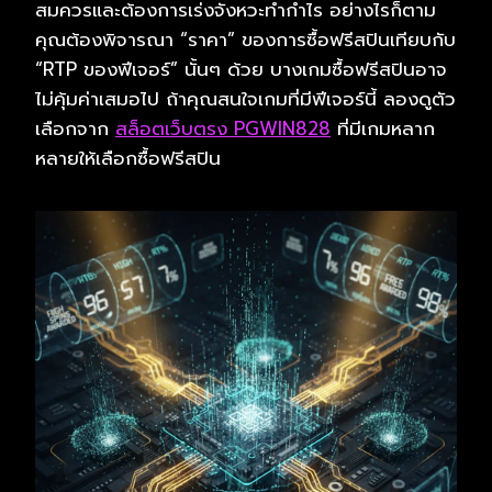
สมควรและต้องการเร่งจังหวะทำกำไร อย่างไรก็ตาม
คุณต้องพิจารณา “ราคา” ของการซื้อฟรีสปินเทียบกับ
“RTP ของฟีเจอร์” นั้นๆ ด้วย บางเกมซื้อฟรีสปินอาจ
ไม่คุ้มค่าเสมอไป ถ้าคุณสนใจเกมที่มีฟีเจอร์นี้ ลองดูตัว
เลือกจาก
สล็อตเว็บตรง PGWIN828
ที่มีเกมหลาก
หลายให้เลือกซื้อฟรีสปิน