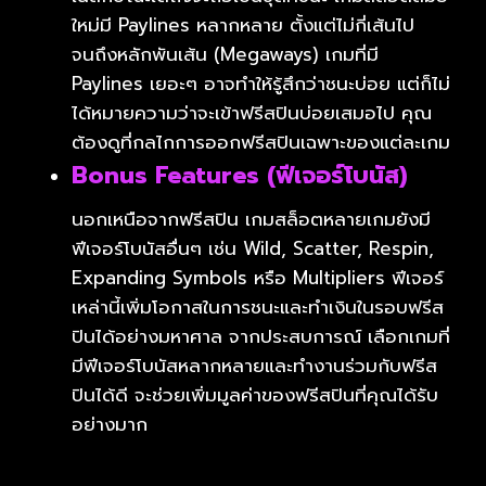
ใหม่มี Paylines หลากหลาย ตั้งแต่ไม่กี่เส้นไป
จนถึงหลักพันเส้น (Megaways) เกมที่มี
Paylines เยอะๆ อาจทำให้รู้สึกว่าชนะบ่อย แต่ก็ไม่
ได้หมายความว่าจะเข้าฟรีสปินบ่อยเสมอไป คุณ
ต้องดูที่กลไกการออกฟรีสปินเฉพาะของแต่ละเกม
Bonus Features (ฟีเจอร์โบนัส)
นอกเหนือจากฟรีสปิน เกมสล็อตหลายเกมยังมี
ฟีเจอร์โบนัสอื่นๆ เช่น Wild, Scatter, Respin,
Expanding Symbols หรือ Multipliers ฟีเจอร์
เหล่านี้เพิ่มโอกาสในการชนะและทำเงินในรอบฟรีส
ปินได้อย่างมหาศาล จากประสบการณ์ เลือกเกมที่
มีฟีเจอร์โบนัสหลากหลายและทำงานร่วมกับฟรีส
ปินได้ดี จะช่วยเพิ่มมูลค่าของฟรีสปินที่คุณได้รับ
อย่างมาก