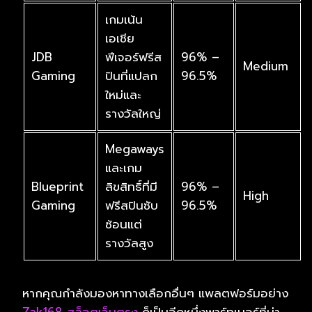
เกมเน้น
เอเชีย
JDB
ฟีเจอร์ฟรีส
96% –
Medium
Gaming
ปินที่แปลก
96.5%
ใหม่และ
รางวัลใหญ่
Megaways
และเกม
Blueprint
ลิขสิทธิ์ที่มี
96% –
High
Gaming
ฟรีสปินซับ
96.5%
ซ้อนแต่
รางวัลสูง
หากคุณกำลังมองหาทางเลือกอื่นๆ แพลตฟอร์มอย่าง
Zak168 สล็อตเว็บตรง
ก็เป็นอีกหนึ่งพาร์ทเนอร์ที่น่า