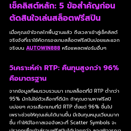
เช็คลิสต์หลัก: 5 ข้อสำคัญก่อน
ตัดสินใจเล่นสล็อตฟรีสปิน
เมื่อคุณเข้าใจกลไกพื้นฐานแล้ว ถึงเวลาเข้าสู่เช็คลิสต์
จริงจังที่เราใช้คัดกรองเกมสล็อตฟรีสปินบ่อยและแจก
จริงบน
AUTOWIN888
หรือแพลตฟอร์มอื่นๆ
วิเคราะห์ค่า RTP: คืนทุนสูงกว่า 96%
คือมาตรฐาน
จากข้อมูลที่ผมรวบรวมมา เกมสล็อตที่มี RTP ต่ำกว่า
95% มักไม่ใช่ตัวเลือกที่ดีนัก ถ้าคุณตามหาฟรีสปิ
นบ่อยๆ ควรเลือกเกมที่มี RTP ตั้งแต่ 96% ขึ้นไป
เพราะช่วยให้คุณเล่นได้นานขึ้น มีเงินทุนหมุนเวียนมาก
ขึ้น ทำให้มีโอกาสเจอจังหวะที่ Scatter Symbols จะ
ปรากฏเพื่อเข้าสู่รอบฟรีสปินได้บ่อยกว่า ลองพิจารณา