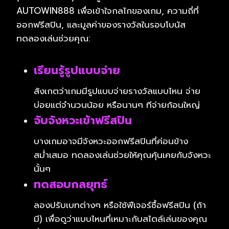
AUTOWIN888 เพื่อเข้าใจกลไกของเกม, ความถี่ที่
ออกฟรีสปิน, และมูลค่าของรางวัลในรอบโบนัส
ทดลองเล่นช่วยคุณ:
เรียนรู้รูปแบบจ่าย
สังเกตว่าเกมมีรูปแบบจ่ายรางวัลแบบไหน จ่าย
บ่อยแต่จำนวนน้อย หรือนานๆ ทีจ่ายก้อนใหญ่
จับจังหวะเข้าฟรีสปิน
บางเกมอาจมีจังหวะออกฟรีสปินที่ค่อนข้าง
สม่ำเสมอ ทดลองเล่นช่วยให้คุณคุ้นเคยกับจังหวะ
นั้นๆ
ทดสอบกลยุทธ์
ลองปรับเบทต่างๆ หรือใช้ฟีเจอร์ซื้อฟรีสปิน (ถ้า
มี) เพื่อดูว่าแบบไหนที่เหมาะกับสไตล์เล่นของคุณ