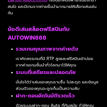
สนใจ และมีเกมจากค่ายชั้นนำมากมายให้เลือกเล่นเช่น
กัน
ข้อดีเล่นสล็อตฟรีสปินกับ
AUTOWIN888
รวมเกมคุณภาพจากค่ายดัง
เราคัดสรรเกมที่มี RTP สูงและฟรีสปินเข้าบ่อย
จากค่ายเกมชั้นนำทั่วโลกมาไว้ให้คุณ
ระบบที่เสถียรและปลอดภัย
มั่นใจได้ว่าเล่นของคุณราบรื่น ไม่สะดุด และข้อมูล
ส่วนตัวของคุณจะถูกเก็บเป็นความลับ
ฝาก-ถอนอัตโนมัติรวดเร็ว
ด้วยระบบฝาก-ถอน Auto ที่ทันสมัย ทำให้คุณ