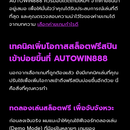
AUTOWIN888 ควรมีอัปเดตเกมใหม่ๆ จากค่ายชั้นนำ
อยู่เสมอ เพื่อให้มั่นใจว่าคุณได้รับประสบการณ์เล่นที่ดี
ที่สุด และคุณตรวจสอบความน่าไว้ใจของค่ายเกมได้
จากบทความ
เลือกค่ายเกมกำไรดี
เทคนิคเพิ่มโอกาสสล็อตฟรีสปิน
เข้าบ่อยขึ้นที่ AUTOWIN888
นอกจากเลือกเกมที่ถูกต้องแล้ว ยังมีเทคนิคเล่นที่คุณ
ปรับใช้เพื่อเพิ่มโอกาสเข้าถึงฟรีสปินบ่อยขึ้นอีกด้วย นี่
คือสิ่งที่คุณควรทำ
ทดลองเล่นสล็อตฟรี เพื่อจับจังหวะ
ก่อนลงเงินจริง ผมแนะนำให้คุณใช้ฟีเจอร์ทดลองเล่น
(Demo Mode) ที่มีอยู่ในหลายๆ เกมของ