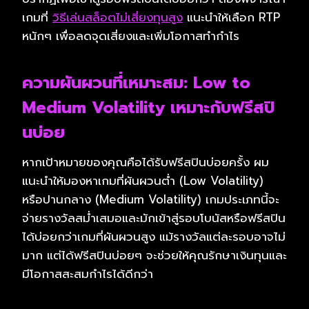
เกมที่
วิธีเล่นสล็อตไม่เสี่ยงทุนสูง
แนะนำให้เลือก RTP
หนักๆ เพื่อลดจุดเสี่ยงและเพิ่มโอกาสทำกำไร
ความผันผวนที่เหมาะสม: Low to
Medium Volatility เหมาะกับฟรีสปิ
นบ่อย
หากเป้าหมายของคุณคือได้รับฟรีสปินบ่อยครั้ง ผม
แนะนำให้มองหาเกมที่ผันผวนต่ำ (Low Volatility)
หรือปานกลาง (Medium Volatility) เกมประเภทนี้จะ
จ่ายรางวัลสม่ำเสมอและมักเข้าสู่รอบโบนัสหรือฟรีสปิน
ได้บ่อยกว่าเกมที่ผันผวนสูง แม้รางวัลแต่ละรอบอาจไม่
มาก แต่ได้ฟรีสปินบ่อยๆ จะช่วยให้คุณรักษาเงินทุนและ
มีโอกาสสะสมกำไรได้ดีกว่า