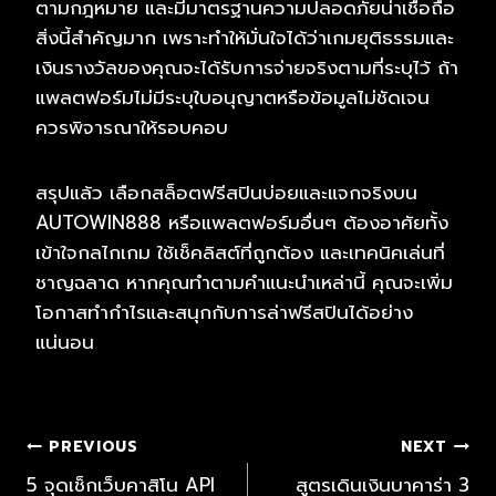
ตามกฎหมาย และมีมาตรฐานความปลอดภัยน่าเชื่อถือ
สิ่งนี้สำคัญมาก เพราะทำให้มั่นใจได้ว่าเกมยุติธรรมและ
เงินรางวัลของคุณจะได้รับการจ่ายจริงตามที่ระบุไว้ ถ้า
แพลตฟอร์มไม่มีระบุใบอนุญาตหรือข้อมูลไม่ชัดเจน
ควรพิจารณาให้รอบคอบ
สรุปแล้ว เลือกสล็อตฟรีสปินบ่อยและแจกจริงบน
AUTOWIN888 หรือแพลตฟอร์มอื่นๆ ต้องอาศัยทั้ง
เข้าใจกลไกเกม ใช้เช็คลิสต์ที่ถูกต้อง และเทคนิคเล่นที่
ชาญฉลาด หากคุณทำตามคำแนะนำเหล่านี้ คุณจะเพิ่ม
โอกาสทำกำไรและสนุกกับการล่าฟรีสปินได้อย่าง
แน่นอน
แนะแนว
PREVIOUS
NEXT
5 จุดเช็กเว็บคาสิโน API
สูตรเดินเงินบาคาร่า 3