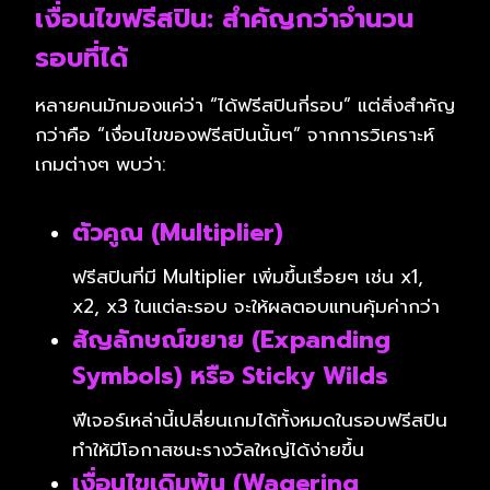
เงื่อนไขฟรีสปิน: สำคัญกว่าจำนวน
รอบที่ได้
หลายคนมักมองแค่ว่า “ได้ฟรีสปินกี่รอบ” แต่สิ่งสำคัญ
กว่าคือ “เงื่อนไขของฟรีสปินนั้นๆ” จากการวิเคราะห์
เกมต่างๆ พบว่า:
ตัวคูณ (Multiplier)
ฟรีสปินที่มี Multiplier เพิ่มขึ้นเรื่อยๆ เช่น x1,
x2, x3 ในแต่ละรอบ จะให้ผลตอบแทนคุ้มค่ากว่า
สัญลักษณ์ขยาย (Expanding
Symbols) หรือ Sticky Wilds
ฟีเจอร์เหล่านี้เปลี่ยนเกมได้ทั้งหมดในรอบฟรีสปิน
ทำให้มีโอกาสชนะรางวัลใหญ่ได้ง่ายขึ้น
เงื่อนไขเดิมพัน (Wagering