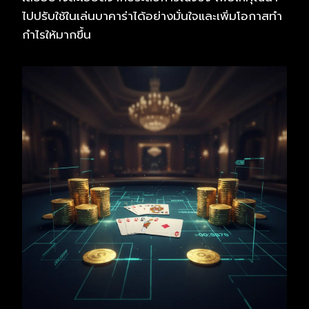
ไปปรับใช้ในเล่นบาคาร่าได้อย่างมั่นใจและเพิ่มโอกาสทำ
กำไรให้มากขึ้น