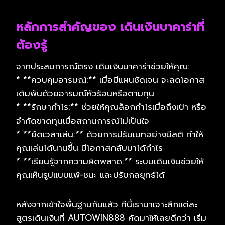
หลักการสำคัญของ เดินเงินบาคาร่าที่
ต้องรู้
จากประสบการณ์ตรง เดินเงินบาคาร่าช่วยให้คุณ:
* **ควบคุมอารมณ์:** เมื่อมีแผนชัดเจน จะลดโอกาส
เดิมพันด้วยอารมณ์หัวร้อนหรือตามทุน
* **รักษากำไร:** ช่วยให้คุณล็อกกำไรเมื่อถึงเป้า หรือ
จำกัดขาดทุนเมื่อสถานการณ์ไม่เป็นใจ
* **ยืดเวลาเล่น:** ด้วยการปรับเบทอย่างมีสติ ทำให้
คุณเล่นได้นานขึ้น มีโอกาสกลับมาได้กำไร
* **เรียนรู้จากความผิดพลาด:** ระบบเดินเงินช่วยให้
คุณเห็นรูปแบบแพ้-ชนะ และปรับกลยุทธ์ได้
หลังจากเข้าใจพื้นฐานกันแล้ว ทีนี้เรามาเจาะลึกแต่ละ
สูตรเดินเงินที่ AUTOWIN888 คัดมาให้เลยดีกว่า เริ่ม