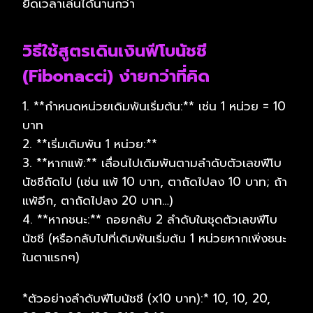
ยืดเวลาเล่นได้นานกว่า
วิธีใช้สูตรเดินเงินฟีโบนัชชี
(Fibonacci) ง่ายกว่าที่คิด
1. **กำหนดหน่วยเดิมพันเริ่มต้น:** เช่น 1 หน่วย = 10
บาท
2. **เริ่มเดิมพัน 1 หน่วย:**
3. **หากแพ้:** เลื่อนไปเดิมพันตามลำดับตัวเลขฟีโบ
นัชชีถัดไป (เช่น แพ้ 10 บาท, ตาถัดไปลง 10 บาท; ถ้า
แพ้อีก, ตาถัดไปลง 20 บาท…)
4. **หากชนะ:** ถอยกลับ 2 ลำดับในชุดตัวเลขฟีโบ
นัชชี (หรือกลับไปที่เดิมพันเริ่มต้น 1 หน่วยหากเพิ่งชนะ
ในตาแรกๆ)
*ตัวอย่างลำดับฟีโบนัชชี (x10 บาท):* 10, 10, 20,