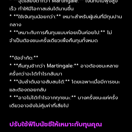
* **จุดเสี่ยงต่ำกว่า Martingale:** เงินทบไม่พุ่งสูง
เร็ว ทำให้มีโอกาสเล่นได้นานขึ้น
* **ใช้เงินทุนน้อยกว่า:** เหมาะสำหรับผู้เล่นที่มีทุนปาน
กลาง
* **เหมาะกับการคืนทุนแบบค่อยเป็นค่อยไป:** ไม่
จำเป็นต้องชนะครั้งเดียวเพื่อคืนทุนทั้งหมด
**ข้อจำกัด:**
* **คืนทุนช้ากว่า Martingale:** อาจต้องชนะหลาย
ครั้งกว่าจะได้กำไรกลับมา
* **นับลำดับอาจสับสนได้:** โดยเฉพาะเมื่อมีการชนะ
และต้องถอยกลับ
* **อาจไม่ได้กำไรจากทุกชนะ:** บางครั้งชนะแค่ครั้ง
เดียวอาจยังไม่คุ้มค่าที่เสียไป
ปรับใช้ฟีโบนัชชีให้เหมาะกับทุนคุณ