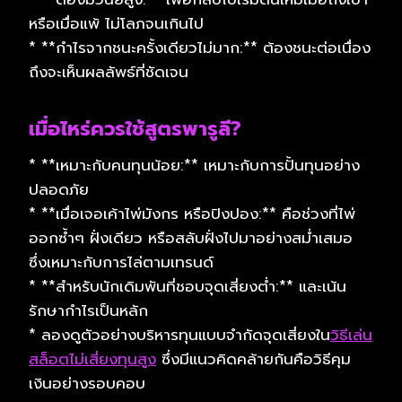
หรือเมื่อแพ้ ไม่โลภจนเกินไป
* **กำไรจากชนะครั้งเดียวไม่มาก:** ต้องชนะต่อเนื่อง
ถึงจะเห็นผลลัพธ์ที่ชัดเจน
เมื่อไหร่ควรใช้สูตรพารูลี?
* **เหมาะกับคนทุนน้อย:** เหมาะกับการปั้นทุนอย่าง
ปลอดภัย
* **เมื่อเจอเค้าไพ่มังกร หรือปิงปอง:** คือช่วงที่ไพ่
ออกซ้ำๆ ฝั่งเดียว หรือสลับฝั่งไปมาอย่างสม่ำเสมอ
ซึ่งเหมาะกับการไล่ตามเทรนด์
* **สำหรับนักเดิมพันที่ชอบจุดเสี่ยงต่ำ:** และเน้น
รักษากำไรเป็นหลัก
* ลองดูตัวอย่างบริหารทุนแบบจำกัดจุดเสี่ยงใน
วิธีเล่น
สล็อตไม่เสี่ยงทุนสูง
ซึ่งมีแนวคิดคล้ายกันคือวิธีคุม
เงินอย่างรอบคอบ