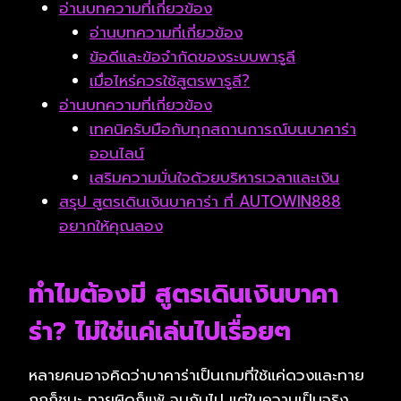
อ่านบทความที่เกี่ยวข้อง
อ่านบทความที่เกี่ยวข้อง
ข้อดีและข้อจำกัดของระบบพารูลี
เมื่อไหร่ควรใช้สูตรพารูลี?
อ่านบทความที่เกี่ยวข้อง
เทคนิครับมือกับทุกสถานการณ์บนบาคาร่า
ออนไลน์
เสริมความมั่นใจด้วยบริหารเวลาและเงิน
สรุป สูตรเดินเงินบาคาร่า ที่ AUTOWIN888
อยากให้คุณลอง
ทำไมต้องมี สูตรเดินเงินบาคา
ร่า? ไม่ใช่แค่เล่นไปเรื่อยๆ
หลายคนอาจคิดว่าบาคาร่าเป็นเกมที่ใช้แค่ดวงและทาย
ถูกก็ชนะ ทายผิดก็แพ้ จบกันไป แต่ในความเป็นจริง