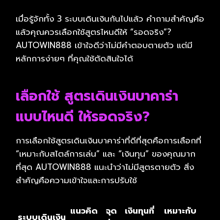
เมื่อรู้จักทั้ง 3 ระบบเดินเงินกันไปแล้ว คำถามสำคัญคือ
แล้วคุณควรเลือกใช้สูตรไหนดีให้ “รอดจริง”?
AUTOWIN888 เข้าใจดีว่าไม่มีคำตอบตายตัว แต่มี
หลักการง่ายๆ ที่คุณใช้ตัดสินใจได้
เลือกใช้ สูตรเดินเงินบาคาร่า
แบบไหนดี ให้รอดจริง?
การเลือกใช้สูตรเดินเงินบาคาร่าที่ดีที่สุดคือการเลือกที่
“เหมาะกับสไตล์การเล่น” และ “เงินทุน” ของคุณมาก
ที่สุด AUTOWIN888 แนะนำว่าไม่มีสูตรตายตัว สิ่ง
สำคัญคือความเข้าใจและการปรับใช้
แนวคิด
จุด
เงินทุนที่
เหมาะกับ
ระบบเดินเงิน