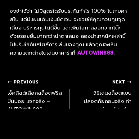
จงจำไว้ว่า ไม่มีสูตรใดรับประกันกำไร 100% ในเกมคา
สิโน แต่มีแผนเดินเงินชัดเจน จะช่วยให้คุณควบคุมจุด
เสี่ยง บริหารทุนได้ดีขึ้น และเพิ่มโอกาสออกจากโต๊ะ
ด้วยรอยยิ้มมากกว่าน้ำตาเสมอ ลองนำเทคนิคเหล่านี้
ไปปรับใช้กับสไตล์การเล่นของคุณ แล้วคุณจะเห็น
ความแตกต่างในเล่นบาคาร่าที่
AUTOWIN888
.
แนะแนว
PREVIOUS
NEXT
เช็คลิสต์เลือกสล็อตฟรีส
วิธีเล่นสล็อตแบบ
เรื่อง
ปินบ่อย แจกจริง –
ปลอดภัยถอนจริง ทำ
AUTOWIN888
ตามง่าย กำไรดี –
Autowin888