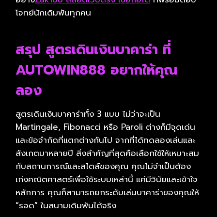
โจทย์นักเดิมพันทุกคน
สรุป สูตรเดินเงินบาคาร่า ที่
AUTOWIN888 อยากให้คุณ
ลอง
สูตรเดินเงินบาคาร่าทั้ง 3 แบบ ไม่ว่าจะเป็น
Martingale, Fibonacci หรือ Paroli ต่างก็มีจุดเด่น
และข้อจำกัดที่แตกต่างกันไป จากที่ได้ทดลองเล่นและ
สังเกตมาหลายปี สิ่งสำคัญที่สุดคือเลือกใช้ให้เหมาะสม
กับสถานการณ์และสไตล์ของคุณ คุณไม่จำเป็นต้อง
เก่งคณิตศาสตร์เพื่อใช้ระบบเหล่านี้ แค่มีวินัยและเข้าใจ
หลักการ คุณก็สามารถยกระดับเล่นบาคาร่าของคุณให้
“รอด” ในสนามเดิมพันได้จริง