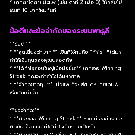
* หากตาใดตาหนึ่งแพ้ (เช่น ตาที่ 2 หรือ 3) ให้กลับไป
เริ่มที่ 10 บาทใหม่ทันที
ข้อดีและข้อจำกัดของระบบพารูลี
**ข้อดี:**
* **จุดเสี่ยงต่ำมาก:** เงินที่ใช้ทบคือ “กำไร” ที่ได้มา
ทำให้เงินทุนของคุณปลอดภัย
* **ได้กำไรก้อนใหญ่เมื่อมือขึ้น:** หากเจอ Winning
Streak คุณจะทำกำไรได้มหาศาล
* **จำกัดขาดทุน:** เมื่อแพ้ ก็จะเสียแค่หน่วยเดิมพัน
เริ่มต้นเท่านั้น
**ข้อจำกัด:**
* **ต้องเจอ Winning Streak:** หากไม่เจอช่วงชนะ
ติดกัน ก็อาจจะไม่ได้กำไรเป็นกอบเป็นกำ
* **ต้องมีวินัยสูง:** เพื่อกลับไปเริ่มต้นใหม่เมื่อถึงเป้า