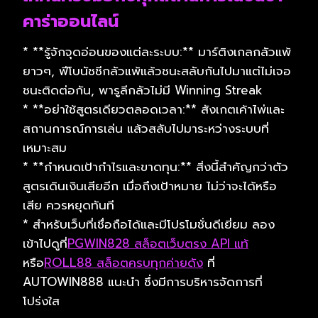
คาร่าออนไลน์
* **รู้จักจุดอ่อนของแต่ละระบบ:** มาร์ติงเกลกลัวแพ้
ยาวๆ, ฟีโบนัชชีกลัวแพ้แล้วชนะสลับกันไปมาแต่ไม่เจอ
ชนะติดต่อกัน, พารูลีกลัวไม่มี Winning Streak
* **อย่าใช้สูตรเดียวตลอดเวลา:** สังเกตเค้าไพ่และ
สถานการณ์การเล่น แล้วสลับไปมาระหว่างระบบที่
เหมาะสม
* **กำหนดเป้ากำไรและขาดทุน:** สิ่งนี้สำคัญกว่าตัว
สูตรเดินเงินเสียอีก เมื่อถึงเป้าหมาย ไม่ว่าจะได้หรือ
เสีย ควรหยุดทันที
* สำหรับเว็บที่เชื่อถือได้และมีโปรโมชั่นดีเยี่ยม ลอง
เข้าไปดูที่
PGWIN828 สล็อตเว็บตรง API แท้
หรือ
ROLL88 สล็อตครบทุกค่ายดัง
ที่
AUTOWIN888 แนะนำ ซึ่งมีการบริหารจัดการที่
โปร่งใส