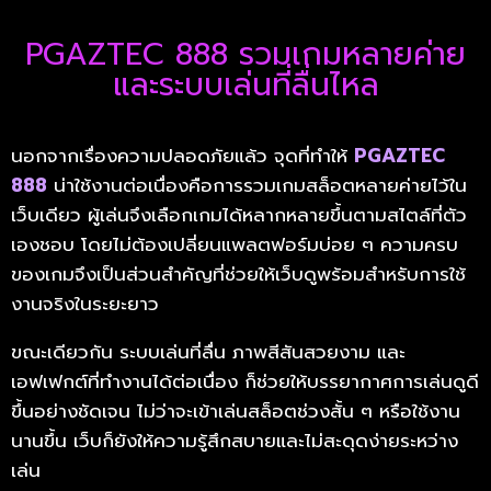
PGAZTEC 888 รวมเกมหลายค่าย
และระบบเล่นที่ลื่นไหล
นอกจากเรื่องความปลอดภัยแล้ว จุดที่ทำให้
PGAZTEC
888
น่าใช้งานต่อเนื่องคือการรวมเกมสล็อตหลายค่ายไว้ใน
เว็บเดียว ผู้เล่นจึงเลือกเกมได้หลากหลายขึ้นตามสไตล์ที่ตัว
เองชอบ โดยไม่ต้องเปลี่ยนแพลตฟอร์มบ่อย ๆ ความครบ
ของเกมจึงเป็นส่วนสำคัญที่ช่วยให้เว็บดูพร้อมสำหรับการใช้
งานจริงในระยะยาว
ขณะเดียวกัน ระบบเล่นที่ลื่น ภาพสีสันสวยงาม และ
เอฟเฟกต์ที่ทำงานได้ต่อเนื่อง ก็ช่วยให้บรรยากาศการเล่นดูดี
ขึ้นอย่างชัดเจน ไม่ว่าจะเข้าเล่นสล็อตช่วงสั้น ๆ หรือใช้งาน
นานขึ้น เว็บก็ยังให้ความรู้สึกสบายและไม่สะดุดง่ายระหว่าง
เล่น