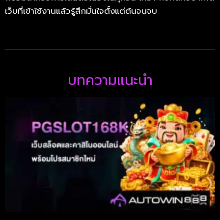
เว็บที่เข้าใช้งานแล้วรู้สึกมั่นใจตั้งแต่ต้นจนจบ
บทความแนะนำ