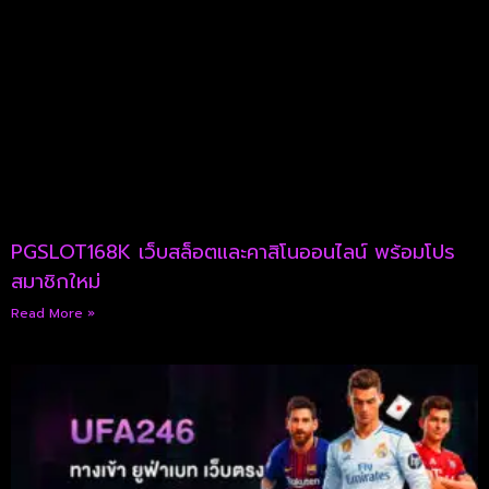
PGSLOT168K เว็บสล็อตและคาสิโนออนไลน์ พร้อมโปร
สมาชิกใหม่
Read More »