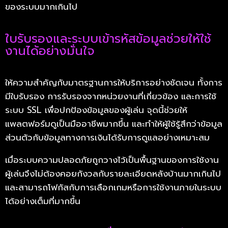
ของระบบมากเกินไป
ใบรับรองและระบบเข้ารหัสข้อมูลช่วยให้ใช้
งานได้อย่างมั่นใจ
ให้ความสำคัญกับมาตรฐานการให้บริการอย่างชัดเจน ทั้งการ
มีใบรับรอง การรับรองจากหน่วยงานที่เกี่ยวข้อง และการใช้
ระบบ SSL เพื่อปกป้องข้อมูลของผู้เล่น จุดนี้ช่วยให้
แพลตฟอร์มดูเป็นมืออาชีพมากขึ้น และทำให้ผู้ใช้รู้สึกว่าข้อมูล
ส่วนตัวกับข้อมูลทางการเงินได้รับการดูแลอย่างเหมาะสม
เมื่อระบบความปลอดภัยถูกวางไว้เป็นพื้นฐานของการใช้งาน
ผู้เล่นจึงไม่ต้องคอยกังวลกับรายละเอียดหลังบ้านมากเกินไป
และสามารถโฟกัสกับการเลือกเกมหรือการใช้งานภายในระบบ
ได้อย่างเต็มที่มากขึ้น