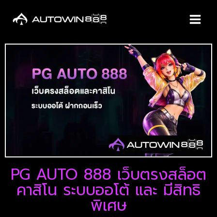
PG AUTO 888 เว็บตรงสล็อต
คาสิโน ระบบออโต้ และ มีสิทธิ
พิเศษ