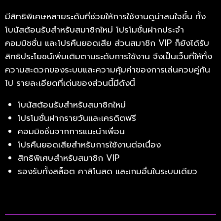
มีสิทธิพิเศษหลายระดับที่ช่วยให้การใช้งานดูน่าสนใจขึ้น ทั้ง
โบนัสต้อนรับสำหรับสมาชิกใหม่ โปรโมชั่นฝากประจำ
คอมมิชชั่น และโปรคืนยอดเสีย ส่วนสมาชิก VIP ก็ยังได้รับ
สิทธิประโยชน์เพิ่มเติมตามระดับการใช้งาน จึงเป็นเว็บที่ให้ทั้ง
ความสะดวกของระบบและความคุ้มค่าของการเล่นควบคู่กัน
ไป รายละเอียดที่เด่นของส่วนนี้มีดังนี้
โบนัสต้อนรับสำหรับสมาชิกใหม่
โปรโมชั่นฝากรายวันและเครดิตฟรี
คอมมิชชั่นจากการแนะนำเพื่อน
โปรคืนยอดเสียสำหรับการใช้งานต่อเนื่อง
สิทธิพิเศษสำหรับสมาชิก VIP
รองรับทั้งสล็อต คาสิโนสด และเกมอื่นในระบบเดียว