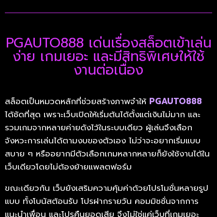
PGAUTO888 เด่นเรื่องสล็อตเข้าเล่น
ง่าย เกมเยอะ และมีสิทธิพิเศษให้ใช้
งานต่อเนื่อง
สล็อตเป็นหมวดหลักที่ช่วยสร้างภาพจำให้
PGAUTO888
ได้ชัดที่สุด เพราะเว็บเปิดให้เริ่มต้นได้ตั้งแต่เงินไม่มาก และ
รวมเกมจากหลายค่ายดังไว้ในระบบเดียว ผู้เล่นจึงเลือก
จังหวะการเล่นได้ตามงบของตัวเอง ไม่ว่าจะอยากเริ่มแบบ
สบาย ๆ หรืออยากมีตัวเลือกเกมหลากหลายก็ยังใช้งานได้ใน
เว็บเดียวโดยไม่ต้องย้ายแพลตฟอร์ม
ขณะเดียวกัน เว็บยังเสริมความคุ้มค่าด้วยโปรโมชั่นหลายรูป
แบบ ทั้งโบนัสต้อนรับ โปรฝากรายวัน คอมมิชชั่นจากการ
แนะนำเพื่อน และโปรคืนยอดเสีย จึงไม่ใช่แค่เว็บที่เกมเยอะ