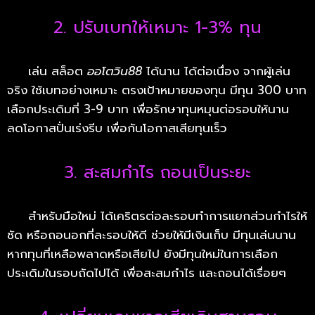
2. ปรับเบทให้เหมาะ 1-3% ทุน
เล่น สล็อต
ออโตวิน88
ได้นาน ได้ต่อเนื่อง จากผู้เล่น
จริง ใช้เบทอย่างเหมาะ ตรงเป้าหมายของทุน มีทุน 300 บาท
เลือกประเดิมที่ 3-9 บาท เพื่อรักษาทุนหมุนต่อรอบให้นาน
ลดโอกาสปั่นเร่งรีบ เพื่อกันโอกาสเสียทุนเร็ว
3. สะสมกำไร ถอนเป็นระยะ
สำหรับมือใหม่ ได้เคริตรต่อละรอบทำการแยกส่วนกำไรให้
ชัด หรือถอนอกที่ละรอบให้ดี ช่วยให้มีเงินเก็บ มีทุนเล่นนาน
หากทุนที่เหลือพลาดหรือเสียไป ยังมีทุนใหม่ในการเลือก
ประเดิมในรอบถัดไปได้ เพื่อสะสมกำไร และถอนได้เรื่อยๆ