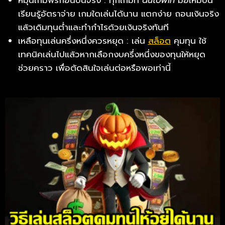
เรียนรู้อัตราจ่าย เกมใดเล่นได้นาน แตกง่าย ถอนเงินจริง
แล้วเดิมทุนต่ำและทำกำไรด้วยเงินจริงทันที
เหลือทุนเล่นครึ่งหนึ่งควรหยุด : เล่น
สล็อต
คุมทุน ใช้
เทคนิคเล่นไปแล้วหากเลือกงบครึ่งหนึ่งของทุนให้หยุด
ช่วยคราว เพื่อตัดสินใจเล่นต่อหรือพอเท่านี้