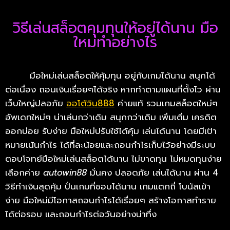
วิธีเล่นสล็อตคุมทุนให้อยู่ได้นาน มือ
ใหม่ทำอย่างไร
มือใหม่เล่นสล็อตให้คุ้มทุน อยู่กับเกมได้นาน สนุกได้
ต่อเนื่อง ถอนเงินเรื่อยๆได้จริง หากทำตามแผนที่ตั้งไว ผ่าน
เว็บใหญ่ปลอภัย
ออโต้วิน888
ค่ายแท้ รวมเกมสล็อตใหม่ๆ
อัพเดทใหม่ๆ น่าเล่นกว่าเดิม สนุกกว่าเดิม เพิ่มเติ่ม เครดิต
ออกบ่อย รับง่าย มือใหม่ปรับใช้ได้คุ้ม เล่นได้นาน โดยมีเป้า
หมายเน้นกำไร ได้ที่ละน้อยและถอนกำไรเก็บไว้อย่างมีระบบ
ตอบโจทย์มือใหม่เล่นสล็อตได้นาน ไม่ขาดทุน ไม่หมดทุนง่าย
เลือกค่าย
autowin88
มั่นคง ปลอดภัย เล่นได้นาน ผ่าน 4
วิธีทำเงินสุดคุ้ม ปั่นเกมที่ชอบได้นาน เกมแตกถี่ โบนัสเข้า
ง่าย มือใหม่มีโอกาสถอนกำไรได้เรื่อยๆ สร้างโอกาสทำราย
ได้ต่อรอบ และถอนกำไรต่อวันอย่างน่าทึ่ง