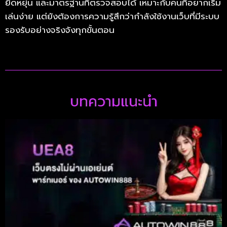
ยืดหยุ่น และมาตรฐานที่ตรวจสอบได้ เหมาะกับคนที่อยากเริ่ม
เล่นง่าย แต่ยังต้องการความรู้สึกว่ากำลังใช้งานเว็บที่มีระบบ
รองรับอย่างจริงจังทุกขั้นตอน
บทความแนะนำ