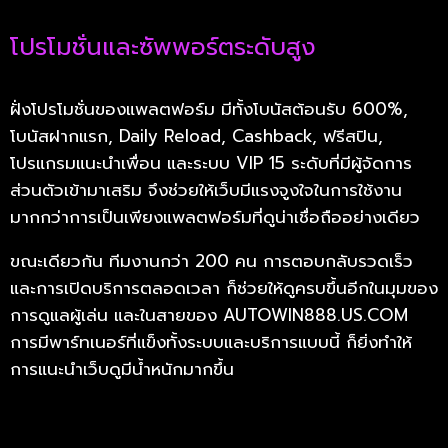
โปรโมชั่นและซัพพอร์ตระดับสูง
ฝั่งโปรโมชั่นของแพลตฟอร์ม มีทั้งโบนัสต้อนรับ 600%,
โบนัสฝากแรก, Daily Reload, Cashback, ฟรีสปิน,
โปรแกรมแนะนำเพื่อน และระบบ VIP 15 ระดับที่มีผู้จัดการ
ส่วนตัวเข้ามาเสริม จึงช่วยให้เว็บมีแรงจูงใจในการใช้งาน
มากกว่าการเป็นเพียงแพลตฟอร์มที่ดูน่าเชื่อถืออย่างเดียว
ขณะเดียวกัน ทีมงานกว่า 200 คน การตอบกลับรวดเร็ว
และการเปิดบริการตลอดเวลา ก็ช่วยให้ดูครบขึ้นอีกในมุมของ
การดูแลผู้เล่น และในสายของ AUTOWIN888.US.COM
การมีพาร์ทเนอร์ที่แข็งทั้งระบบและบริการแบบนี้ ก็ยิ่งทำให้
การแนะนำเว็บดูมีน้ำหนักมากขึ้น