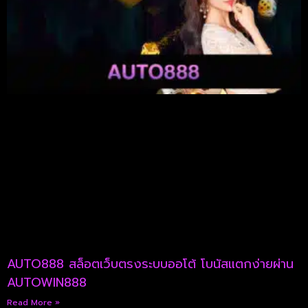
AUTO888 สล็อตเว็บตรงระบบออโต้ โบนัสแตกง่ายผ่าน
AUTOWIN888
Read More »