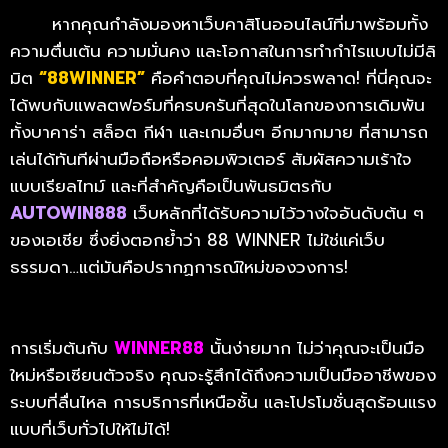
หากคุณกำลังมองหาเว็บคาสิโนออนไลน์ที่มาพร้อมทั้ง
ความตื่นเต้น ความมั่นคง และโอกาสในการทำกำไรแบบไม่มีลิ
มิต
“88WINNER”
คือคำตอบที่คุณไม่ควรพลาด! ที่นี่คุณจะ
ได้พบกับแพลตฟอร์มที่ครบครันที่สุดในโลกของการเดิมพัน
ทั้งบาคาร่า สล็อต กีฬา และเกมอื่นๆ อีกมากมาย ที่สามารถ
เล่นได้ทันทีผ่านมือถือหรือคอมพิวเตอร์ สัมผัสความเร้าใจ
แบบเรียลไทม์ และที่สำคัญคือเป็นพันธมิตรกับ
AUTOWIN888
เว็บหลักที่ได้รับความไว้วางใจอันดับต้น ๆ
ของเอเชีย ซึ่งยิ่งตอกย้ำว่า 88 WINNER ไม่ใช่แค่เว็บ
ธรรมดา…แต่มันคือปรากฏการณ์ใหม่ของวงการ!
การเริ่มต้นกับ
WINNER88
นั้นง่ายมาก ไม่ว่าคุณจะเป็นมือ
ใหม่หรือเซียนตัวจริง คุณจะรู้สึกได้ถึงความเป็นมืออาชีพของ
ระบบที่ลื่นไหล การบริการที่เหนือชั้น และโปรโมชั่นสุดร้อนแรง
แบบที่เว็บทั่วไปให้ไม่ได้!