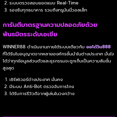
ระบบตรวจสอบยอดแบบ Real-Time
รองรับทุกธนาคาร รวมถึงทรูมันนี่วอลเล็ท
การันตีมาตรฐานความปลอดภัยด้วย
พันธมิตรระดับเอเชีย
WINNER88 ดำเนินงานภายใต้ระบบเดียวกับ
ออโต้วิน888
ที่ได้รับใบอนุญาตจากหลายองค์กรชั้นนำในต่างประเทศ มั่นใจ
ได้ว่าทุกข้อมูลส่วนตัวและธุรกรรมจะถูกเก็บเป็นความลับขั้น
สูงสุด
เซิร์ฟเวอร์ต่างประเทศ มั่นคง
มีระบบ Anti-Bot ตรวจจับการโกง
ได้รับการรีวิวดีจากผู้เล่นในวงกว้าง