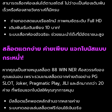
สามารถเลือกห้องเล่นได้ตามสไตล์ ไม่ว่าจะเป็นห้องเดิมพัน
เร็วหรือห้องสายวิเคราะห์ก็มีครบ
ถ่ายทอดสดแบบเรียลไทม์ ภาพคมชัดระดับ Full HD
เดิมพันเริ่มต้นเพียง 10 บาท!
ระบบเลือกห้องอัจฉริยะ ช่วยแนะนำโต๊ะที่มีอัตราชนะสูง
สล็อตแตกง่าย ค่ายเพียบ แจกโบนัสแบบ
กระหน่ำ!
หากคุณเป็นสายหมุนสล็อต 88 WIN NER คือสวรรค์ของ
คุณแน่นอน เพราะรวมเกมสล็อตจากค่ายดังอย่าง PG
SLOT, Joker, Pragmatic Play, JILI และอีกมากกว่า 20
ค่าย ที่พร้อมแจกโบนัสให้คุณทุกการหมุน
มีสล็อตแจ็คพอตหลักล้านจากหลายค่าย
ระบบทดลองเล่นสล็อตฟรีก่อนใช้เงินจริง