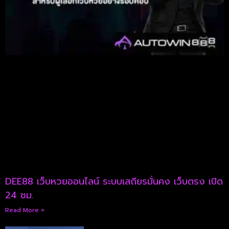
DEE88 เว็บหวยออนไลน์ ระบบเสถียรมั่นคง เว็บตรง เปิด
24 ชม.
Read More »