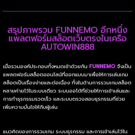
สรุปภาพรวม FUNNEMO อีกหนึ่ง
แพลตฟอร์มสล็อตเว็บตรงในเครือ
AUTOWIN888
เมื่อรวมองค์ประกอบทั้งหมดเข้าด้วยกัน
FUNNEMO
จึงเป็น
แพลตฟอร์มสล็อตออนไลน์ที่ออกแบบมาเพื่อให้การเล่นเกม
สล็อตเป็นเรื่องง่ายและต่อเนื่อง ทั้งในด้านการรวมเกมสล็อต
หลายค่ายไว้ในระบบเดียว ระบบออโต้ที่ช่วยให้การเข้าเล่นและ
การทำธุรกรรมรวดเร็ว และระบบตรวจสอบธุรกรรมที่ช่วย
เพิ่มความมั่นใจให้กับผู้เล่น
แนวคิดของการรวมเกม ระบบธุรกรรม และการเข้าเล่นไว้ใน