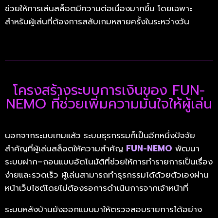
ช่วยให้การเล่นสล็อตมีความต่อเนื่องมากขึ้น โดยเฉพาะ
สำหรับผู้เล่นที่ต้องการสลับเกมหลายครั้งในระหว่างวัน
โครงสร้างระบบการเงินของ FUN-
NEMO ที่ช่วยเพิ่มความมั่นใจให้ผู้เล่น
นอกจากระบบเกมแล้ว ระบบธุรกรรมก็เป็นอีกหนึ่งปัจจัย
สำคัญที่ผู้เล่นสล็อตให้ความสำคัญ
FUN-NEMO
พัฒนา
ระบบฝาก–ถอนแบบอัตโนมัติที่ช่วยให้การทำรายการเป็นเรื่อง
ง่ายและรวดเร็ว ผู้เล่นสามารถทำธุรกรรมได้ด้วยตัวเองผ่าน
หน้าเว็บไซต์โดยไม่ต้องรอการดำเนินการจากเจ้าหน้าที่
ระบบหลังบ้านยังออกแบบมาให้ตรวจสอบรายการได้อย่าง