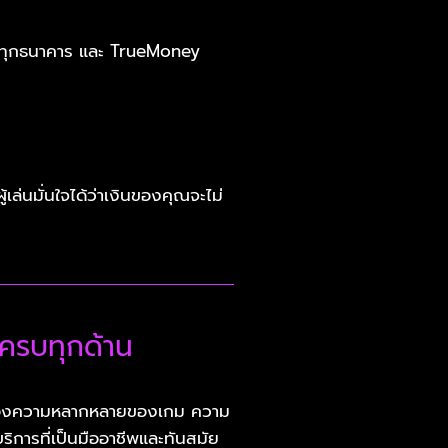
g ทุกธนาคาร และ TrueMoney
เล่นมั่นใจได้ว่าเงินของคุณจะไม่
ครบทุกด้าน
ื่องของความหลากหลายของเกม ความ
การที่เป็นมืออาชีพและทันสมัย