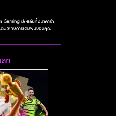
aming มีให้เล่นทั้งบาคาร่า
นเต้นให้กับการเดิมพันของคุณ
อเลท