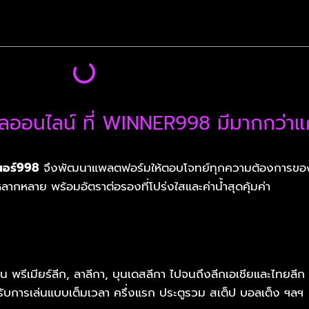
อลออนไลน์ ที่ WINNER998 มีมากกว่าแ
นอร์998
จึงพัฒนาแพลตฟอร์มให้ตอบโจทย์ทุกความต้องการของสาย
ลากหลาย พร้อมอัตราต่อรองที่โปร่งใสและค่าน้ำสุดคุ้มค่า
น พรีเมียร์ลีก, ลาลีกา, บุนเดสลีกา ไปจนถึงลีกเอเชียและไทยลีก
รับการเล่นแบบเต็มเวลา ครึ่งแรก ประตูรวม สเต็ป บอลเต็ง ฯลฯ