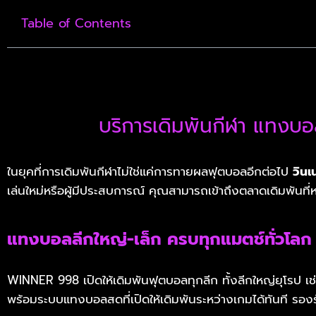
Table of Contents
บริการเดิมพันกีฬา แทงบ
ในยุคที่การเดิมพันกีฬาไม่ใช่แค่การทายผลฟุตบอลอีกต่อไป
วินเ
เล่นใหม่หรือผู้มีประสบการณ์ คุณสามารถเข้าถึงตลาดเดิมพันที่ห
แทงบอลลีกใหญ่-เล็ก ครบทุกแมตช์ทั่วโลก
WINNER 998 เปิดให้เดิมพันฟุตบอลทุกลีก ทั้งลีกใหญ่ยุโรป เช่
พร้อมระบบแทงบอลสดที่เปิดให้เดิมพันระหว่างเกมได้ทันที รอง