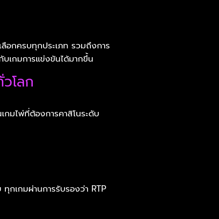
ห้เลือกครบทุกประเภท รวมถึงการ
กับเกมการแข่งขันได้มากขึ้น
่วโลก
เกมไพ่ที่ต้องการคาสิโนระดับ
 ทุกเกมผ่านการรับรองว่า RTP