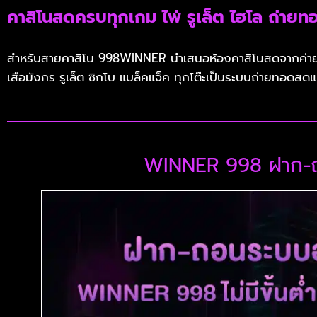
คาสิโนสดครบทุกเกม ไพ่ รูเล็ต ไฮโล ถ่าย
สำหรับสายคาสิโน 998WINNER นำเสนอห้องคาสิโนสดจากค่ายดั
เสือมังกร รูเล็ต ซิกโบ แบล็คแจ็ค ทุกโต๊ะเป็นระบบถ่ายทอดสดแ
WINNER 998 ฝาก-ถอน