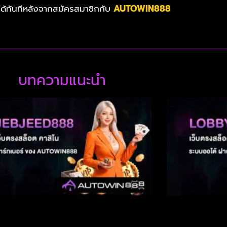
ด้ทันทีหลังจากสมัครสมาชิกกับ
AUTOWIN888
บทความแนะนำ