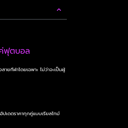
ค่ฟุตบอล
กีฬาโดยเฉพาะ ไม่ว่าจะเป็นผู้
 อัปเดตราคาทุกคู่แบบเรียลไทม์