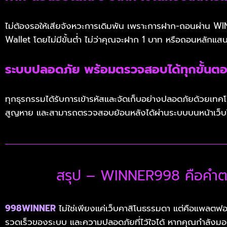
ไม่ต้องรอให้เสียจังหวะการเดิมพัน เพราะการฝาก-ถอนผ่าน W
Wallet โดยไม่มีขั้นต่ำ ไม่ว่าคุณจะฝาก 1 บาท หรือถอนหลักแสน
ระบบปลอดภัย พร้อมตรวจสอบได้ทุกขั้นต
ทุกธุรกรรมได้รับการเข้ารหัสและจัดเก็บอย่างปลอดภัยด้วยเทคโนโ
สูญหาย และสามารถตรวจสอบย้อนหลังได้ผ่านระบบบนหน้าเว็
สรุป – WINNER998 คือคำต
998WINNER
ไม่ใช่เพียงแค่เว็บคาสิโนธรรมดา แต่คือแพลตฟ
รวดเร็วของระบบ และความปลอดภัยที่ไว้ใจได้ หากคุณกำลังมอง