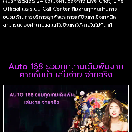
ให้บริการตลอด 24 ชั่วโมงผ่านช่องทาง Live Chat, Line
Official และระบบ Call Center ทีมงานทุกคนผ่านการ
อบรมด้านการบริการลูกค้าและการแก้ปัญหาเชิงเทคนิค
สามารถตอบคำถามและแก้ไขปัญหาได้ภายในไม่กี่นาที
Auto 168 รวมทุกเกมเดิมพันจาก
ค่ายชั้นนำ เล่นง่าย จ่ายจริง