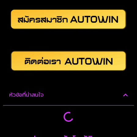
หัวข้อที่น่าสนใจ