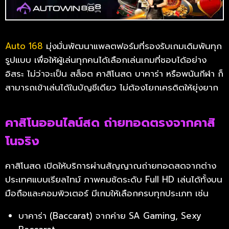
Auto 168
มุ่งมั่นพัฒนาแพลตฟอร์มที่รองรับเกมเดิมพันทุก
รูปแบบ เพื่อให้ผู้เล่นทุกคนได้เลือกเล่นเกมที่ชอบได้อย่าง
อิสระ ไม่ว่าจะเป็น สล็อต คาสิโนสด บาคาร่า หรือพนันกีฬา ก็
สามารถเข้าเล่นได้ในบัญชีเดียว ไม่ต้องโยกเครดิตให้ยุ่งยาก
คาสิโนออนไลน์สด ถ่ายทอดตรงจากคาสิ
โนจริง
คาสิโนสด เปิดให้บริการผ่านสัญญาณถ่ายทอดสดจากต่าง
ประเทศแบบเรียลไทม์ ภาพคมชัดระดับ Full HD เล่นได้ทั้งบน
มือถือและคอมพิวเตอร์ มีเกมให้เลือกครบทุกประเภท เช่น
บาคาร่า (Baccarat) จากค่าย SA Gaming, Sexy