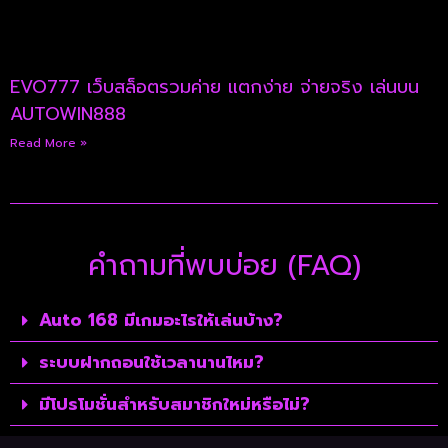
EVO777 เว็บสล็อตรวมค่าย แตกง่าย จ่ายจริง เล่นบน
AUTOWIN888
Read More »
คำถามที่พบบ่อย (FAQ)
Auto 168 มีเกมอะไรให้เล่นบ้าง?
ระบบฝากถอนใช้เวลานานไหม?
มีโปรโมชั่นสำหรับสมาชิกใหม่หรือไม่?