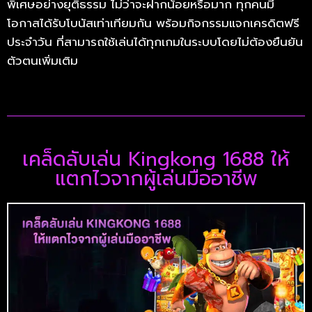
พิเศษอย่างยุติธรรม ไม่ว่าจะฝากน้อยหรือมาก ทุกคนมี
โอกาสได้รับโบนัสเท่าเทียมกัน พร้อมกิจกรรมแจกเครดิตฟรี
ประจำวัน ที่สามารถใช้เล่นได้ทุกเกมในระบบโดยไม่ต้องยืนยัน
ตัวตนเพิ่มเติม
เคล็ดลับเล่น Kingkong 1688 ให้
แตกไวจากผู้เล่นมืออาชีพ