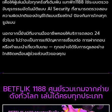
เพื่อให้ผู้เล่นมั่นใจทุกครั้งที่เดิมพัน เบทฟิก1188 ใช้ระบบตรวจ
จับธุรกรรมอัตโนมัติแบบ AI Security ที่สามารถตรวจสอบ
ความผิดปกติของบัญชีได้แบบเรียลไทม์ ป้องกันการโกงทุก
รูปแบบ
นอกจากนี้ยังมีทีมงานมืออาชีพคอยให้บริการตลอด 24
ชั่วโมง ไม่ว่าจะเป็นการแก้ปัญหาการเชื่อมต่อ การฝากถอน
หรือคำแนะนำเกี่ยวกับเกม — ทุกอย่างได้รับการดูแลอย่าง
ใกล้ชิดเหมือนผู้ช่วยส่วนตัวของคุณ
BETFLIK 1188 ศูนย์รวมเกมจากค่าย
ดังทั่วโลก เล่นได้ครบทุกประเภท