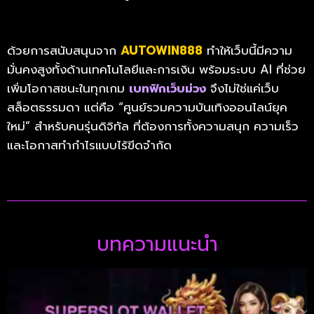
ด้วยการสนับสนุนจาก
AUTOWIN888
ทำให้เว็บนี้มีความ
มั่นคงสูงทั้งด้านเทคโนโลยีและการเงิน พร้อมระบบ AI ที่ช่วย
เพิ่มโอกาสชนะในทุกเกม
เบทฟิกเว็บม่วง
จึงไม่ใช่แค่เว็บ
สล็อตธรรมดา แต่คือ “ศูนย์รวมความบันเทิงออนไลน์ยุค
ใหม่” สำหรับคนรุ่นดิจิทัล ที่ต้องการทั้งความสนุก ความเร็ว
และโอกาสทำกำไรแบบไร้ขีดจำกัด
บทความแนะนำ