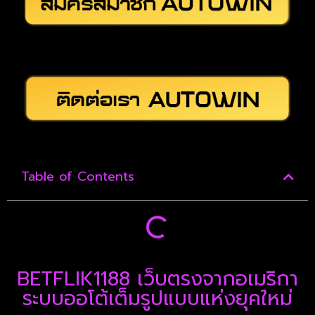
Table of Contents
BETFLIK1188 เว็บตรงจากอเมริกา
ระบบออโต้เต็มรูปแบบแห่งยุคใหม่