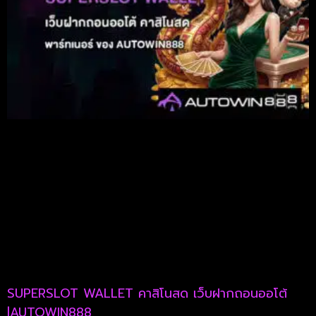
SUPERSLOT WALLET คาสิโนสด เว็บฝากถอนออโต้
|AUTOWIN888