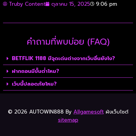
Truby Content
ตุลาคม 15, 2025
9:06 pm
คำถามที่พบบ่อย (FAQ)
BETFLIK 1188 มีจุดเด่นต่างจากเว็บอื่นยังไง?
ฝากถอนมีขั้นต่ำไหม?
เว็บนี้ปลอดภัยไหม?
© 2026 AUTOWIN888 By
Allgamesoft
ผังเว็บไซต์
sitemap