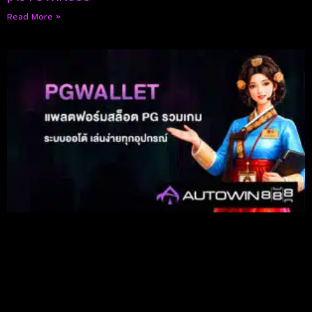
Read More »