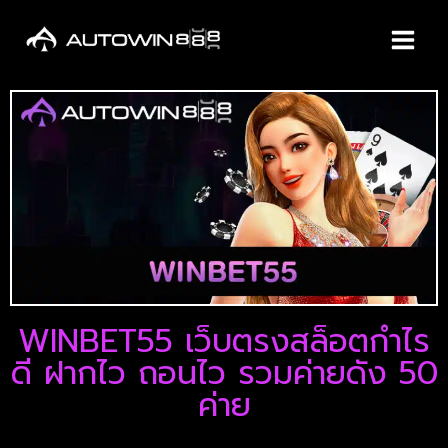
WINBET55 เว็บตรงสล็อตกำไร
ดี ฝากไว ถอนไว รวมค่ายดัง 50
ค่าย