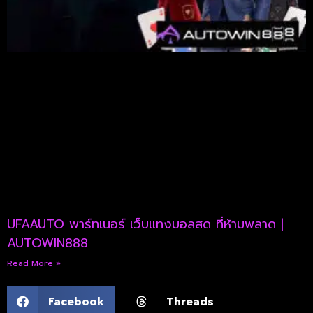
UFAAUTO พาร์ทเนอร์ เว็บแทงบอลสด ที่ห้ามพลาด |
AUTOWIN888
Read More »
Facebook
Threads