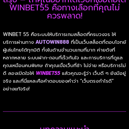
WINBET55 คือทางเลือกที่คุณไม่
ควรพลาด!
WINBET 55 คือระบบให้บริการเกมสล็อตที่ครบวงจร ให้
บริการผ่านทาง
AUTOWIN888
ที่เป็นเว็บสล็อตที่ตอบโจทย์
ผู้เล่นไทยได้ทุกมิติ ทั้งในด้านจำนวนเกมที่มาก ค่ายดังที่
หลากหลาย ระบบฝาก-ถอนที่เร็วทันใจ และการบริการที่ดูแล
คุณเหมือนคนพิเศษ ถ้าคุณเบื่อเว็บที่ช้า ไม่จ่าย หรือบริการไม่
ดี ลองเปิดใจให้
WINBET55
แล้วคุณจะรู้ว่า เว็บดี ๆ ยังมีอยู่
จริง และที่นี่แหละคือคำตอบของคำว่า “เว็บตรงกำไรดี”
อย่างแท้จริง!