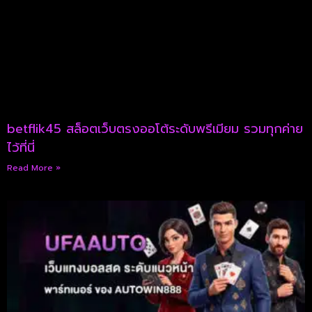
betflik45 สล็อตเว็บตรงออโต้ระดับพรีเมียม รวมทุกค่าย
ไว้ที่นี่
Read More »