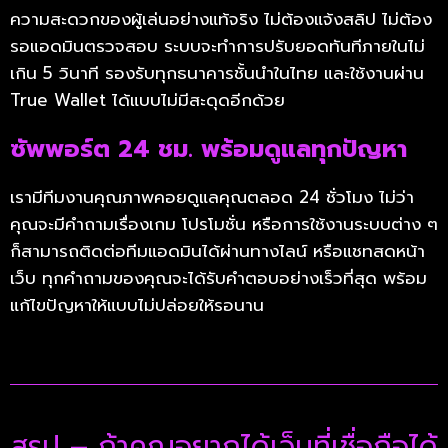
ความสะดวกของผู้เล่นอย่างแท้จริง ไม่ต้องแจ้งสลิป ไม่ต้อง
รอแอดมินตรวจสอบ ระบบจะทำการปรับยอดทันทีภายในไม่
เกิน 5 วินาที รองรับทุกธนาคารชั้นนำในไทย และใช้งานผ่าน
True Wallet ได้แบบไม่มีสะดุดอีกด้วย
ซัพพอร์ต 24 ชม. พร้อมดูแลทุกปัญหา
เรามีทีมงานคุณภาพคอยดูแลคุณตลอด 24 ชั่วโมง ไม่ว่า
คุณจะมีคำถามเรื่องเกม โปรโมชั่น หรือการใช้งานระบบต่าง ๆ
ก็สามารถติดต่อทีมแอดมินได้ผ่านทางไลน์ หรือแชทสดหน้า
เว็บ ทุกคำถามของคุณจะได้รับคำตอบอย่างเร็วที่สุด พร้อม
แก้ไขปัญหาให้แบบไม่ปล่อยให้รอนาน
สรุป – ถ้าคุณอยากได้เว็บที่เชื่อถือได้