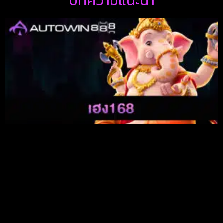
บทความแนะนำ