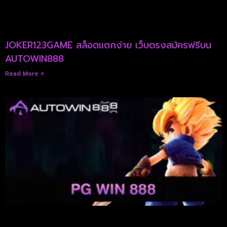
JOKER123GAME สล็อตแตกง่าย เว็บตรงสมัครฟรีบน
AUTOWIN888
Read More »