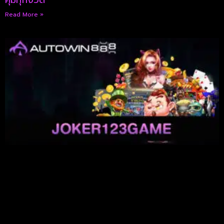
Read More »