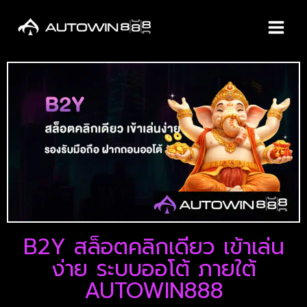
B2Y สล็อตคลิกเดียว เข้าเล่น
ง่าย ระบบออโต้ ภายใต้
AUTOWIN888