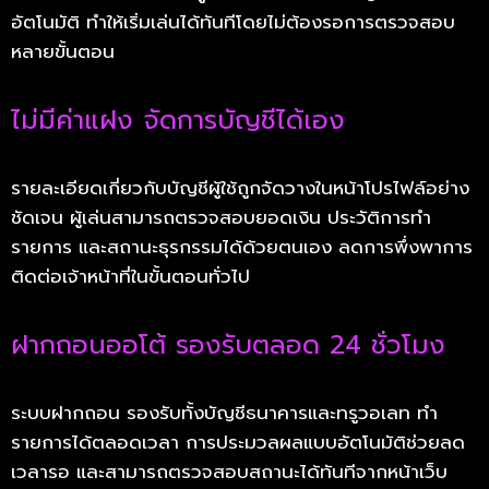
อัตโนมัติ ทำให้เริ่มเล่นได้ทันทีโดยไม่ต้องรอการตรวจสอบ
หลายขั้นตอน
ไม่มีค่าแฝง จัดการบัญชีได้เอง
รายละเอียดเกี่ยวกับบัญชีผู้ใช้ถูกจัดวางในหน้าโปรไฟล์อย่าง
ชัดเจน ผู้เล่นสามารถตรวจสอบยอดเงิน ประวัติการทำ
รายการ และสถานะธุรกรรมได้ด้วยตนเอง ลดการพึ่งพาการ
ติดต่อเจ้าหน้าที่ในขั้นตอนทั่วไป
ฝากถอนออโต้ รองรับตลอด 24 ชั่วโมง
ระบบฝากถอน รองรับทั้งบัญชีธนาคารและทรูวอเลท ทำ
รายการได้ตลอดเวลา การประมวลผลแบบอัตโนมัติช่วยลด
เวลารอ และสามารถตรวจสอบสถานะได้ทันทีจากหน้าเว็บ