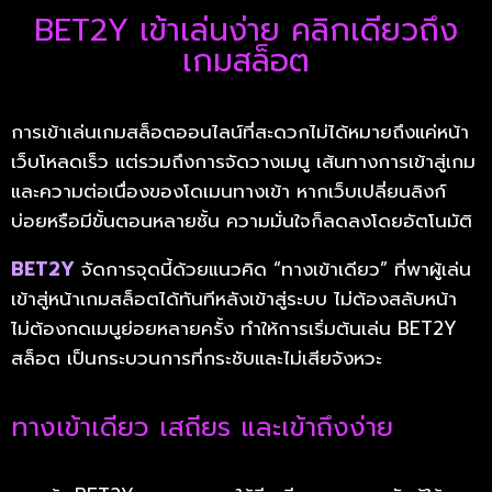
BET2Y เข้าเล่นง่าย คลิกเดียวถึง
เกมสล็อต
การเข้าเล่นเกมสล็อตออนไลน์ที่สะดวกไม่ได้หมายถึงแค่หน้า
เว็บโหลดเร็ว แต่รวมถึงการจัดวางเมนู เส้นทางการเข้าสู่เกม
และความต่อเนื่องของโดเมนทางเข้า หากเว็บเปลี่ยนลิงก์
บ่อยหรือมีขั้นตอนหลายชั้น ความมั่นใจก็ลดลงโดยอัตโนมัติ
BET2Y
จัดการจุดนี้ด้วยแนวคิด “ทางเข้าเดียว” ที่พาผู้เล่น
เข้าสู่หน้าเกมสล็อตได้ทันทีหลังเข้าสู่ระบบ ไม่ต้องสลับหน้า
ไม่ต้องกดเมนูย่อยหลายครั้ง ทำให้การเริ่มต้นเล่น BET2Y
สล็อต เป็นกระบวนการที่กระชับและไม่เสียจังหวะ
ทางเข้าเดียว เสถียร และเข้าถึงง่าย