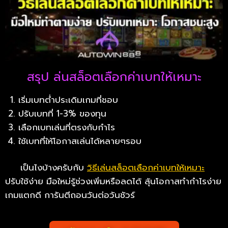
สรุป ล่นสล็อตเลือกค่าเบทให้เหมาะ
เริ่มเบทต่ำประเดิมเกมที่ชอบ
ปรับเบทที่ 1-3% ของทุน
เลือกเบทเล่นที่ตรงกับกำไร
ใช้เบทที่ให้โอกาสเล่นได้หลายๆรอบ
เป็นไงบ้างครับกับ
วิธีเล่นสล็อตเลือกค่าเบทให้เหมาะ
ปรับใช้ง่าย มือใหม่รู้ช่วงเพิ่มหรือลดได้ ลุ้นโอกาสทำกำไรง่าย
เกมแตกดี การันตีถอนวันต่อวันชัวร์