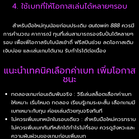
4. ใช้เบทที่ให้โอกาสเล่นได้หลายๆรอบ
สำหรับมือใหม่ทุนน้อยก่อนประเดิม
autowin 888
ควรมี
การคำนวณ คาการณ์ ทุนที่เล่นสามารถรองรับปั่นได้หลายๆ
รอบ เพื่อเพิ่โอกาสรับโบนัสเข้าถี่ ฟรีสปินช่วย ลดโอกาสเติม
เงิบบ่อย และเล่นเกมได้นาน รับกำไรได้ต่อเนื่อง
แนะนำเทคนิคเลือกค่าเบท เพิ่มโอกาส
ชนะ
ทดลองเกมก่อนเดิมพันจริง : วิธีเล่นสล็อตเลือกค่าเบท
ให้เหมาะ เริ่มโหมด ทดลอง เรียนรู้เกมระยะสั้น เลือกเกมมี
เบทเหมาะกับทุน ค่อยเล่นด้วยทุนจริงทันที
ไม่ควรเพิ่มเบทหนักในรอบเดียว : สำหรับมือใหม่ควรทราบ
ไม่ควรเพิ่มเบททันทีหลักได้กำไรไม่กี่รอบ ควรดูจังหวะและ
ความผันผ่วนของเกมก่อนเพิ่มเบท