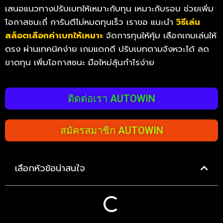
เสนอแนวทางปรับเบทให้เหมาะกับทุน เหมาะกับรอบ ช่วยเพิ่ม
โอกาสชนะถี่ การันตีไม่หมดทุนเร็ว เราขอ แนะนำ
วิธีเล่น
สล็อตเลือกค่าเบทให้เหมาะ
จัดการทุนให้คุ้ม เลือกเกมเล่นให้
ตรง ผ่านเทคนิคง่าย เกมแตกดี ปรับเบทตามจังหวะได้ ลด
ขาดทุน เพิ่มโอกาสชนะ มือใหม่ลุ้นกำไรง่าย
ติดต่อเรา AUTOWIN
สมัครสมาชิก AUTOWIN
เลือกหัวข้อน่าสนใจ