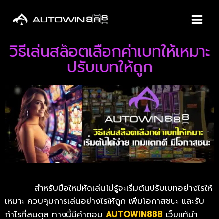
วิธีเล่นสล็อตเลือกค่าเบทให้เหมาะ
ปรับเบทให้ถูก
สำหรับมือใหม่หัดเล่นไม่รู้จะเริ่มต้นปรับเบทอย่างไรให้
เหมาะ ควบคุมการเล่นอย่างไรให้ถูก เพิ่มโอกาสชนะ และรับ
กำไรที่สมดุล ทางนี้มีคำตอบ
AUTOWIN888
เว็บแท้นำ