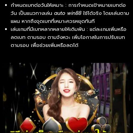
กำหนดเบทต่อวันให้เหมาะ : การกำหนดเป้าหมายเบทต่อ
วัน เป็นแนวทางเล่น
auto win88
ใช้ได้จริง โดยเล่นตาม
แผน หากถึงจุดเบทที่เหมาะควรหยุดทันที
เล่นเกมที่มีเบทหลากหลายให้เดิมพัน : แต่ละเกมเพิ่มหรือ
ลดเบท ตามรอบ ตามจังหวะ เพิ่มโอกาสในการปรับเบท
ตามรอบ เพื่อช่วยเพิ่มหรือลดได้