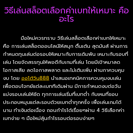
วิธีเล่นสล็อตเลือกค่าเบทให้เหมาะ คือ
อะไร
มือใหม่ควรทราบ วิธีเล่นสล็อตเลือกค่าเบทให้เหมาะ
คือ การเล่นสล็อตออนไลน์ให้สนุก ตื่นเต้น สุดมันส์ ผ่านการ
กำหนดทุนเล่นต่อรอบให้เหมาะกับการเดิมพัน เหมาะกับรอบที่
เล่น โดยจัดสรรทุนให้พอดีกับเกมที่เล่น โดยมีเป้าหมาลด
โอกาสเสีย ลดโอกาสพลาด และไม่เติมเพิ่ม ผ่านกาควบคุม
งบ โดย
ออโต้วิน888
นำเสนอเทคนิคการควบคุมงบเล่น
เพื่อตอบโจทย์แต่ละเบททีเดิมผ่าน มีการกำหนดงบต่อวัน
แบ่งรอบเล่นให้ชัด ทุกการเล่นเริ่มที่เบทต่ำ กับเหมที่ชอบ
ประกอบหมุนแต่ละรอบด้วยเบทต่ำทุกครั้ง เพื่อเล่นเกมได้
นาน ทำเงินต่อเนื่อง ถอนกำไรได้เรื่อยๆผ่าน 4 วิธีเลือกค่า
เบทง่าย ๆ มือใหม่ลุ้นกำไรรอบต่อรอบง่ายๆ