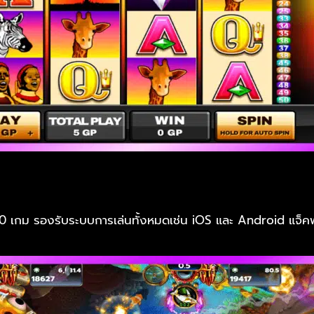
เกม รองรับระบบการเล่นทั้งหมดเช่น iOS และ Android แจ็คพอ