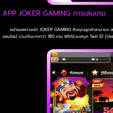
APP JOKER GAMING การเล่นเกม
หน้าแอพทางเข้า JOKER GAMING ซึ่งคุณลูกค้าสามารถ สมัคร
ออนไลน์ รวมกันมากกว่า 180 เกม ให้ได้ร่วมสนุก Test ID (User