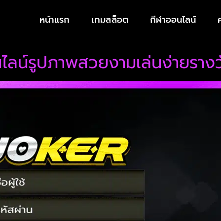
หน้าแรก
เกมสล็อต
กีฬาออนไลน์
น์รูปภาพสวยงามเล่นง่ายรางวั