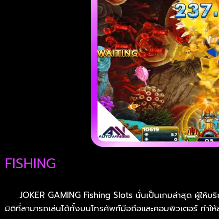
FISHING
JOKER GAMING Fishing Slots นั่นเป็นเกมล่าสุด ผู้ให้บริ
มิติที่สามารถเล่นได้ทั้งบนโทรศัพท์มือถือและคอมพิวเตอร์ ทำให้