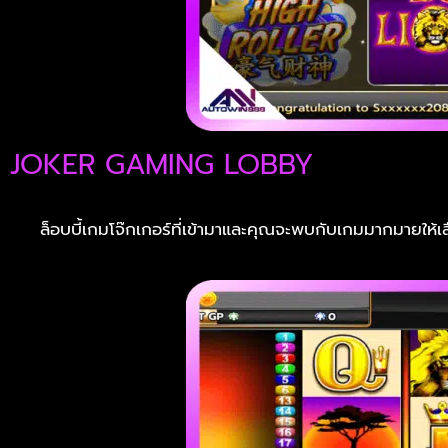
JOKER GAMING LOBBY
ล็อบบี้เกมโจ๊กเกอร์ที่เข้ามาและคุณจะพบกับเกมมากมายให้เลือ