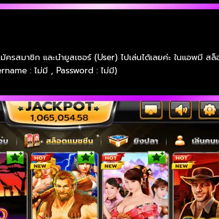
สมาชิก และนำยูสเซอร์ (User) ไปเล่นได้เลยค่ะ ในแอพมี สล็
name : ไม่มี , Password : ไม่มี)