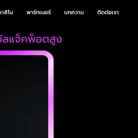
คาสิโน
พาร์ทเนอร์
บทความ
ติดต่อเรา
ลแจ็คพ็อตสูง