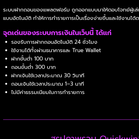
ระบบฝากถอนของแพลตฟอร์ม ถูกออกแบบมาให้ตอบโจทย์ผู้เล่นที
แบบอัตโนมัติ ทำให้การทำรายการเป็นเรื่องง่ายขึ้นและใช้งานได้
จุดเด่นของระบบการเงินในเว็บนี้ ได้แก่
รองรับการฝากถอนอัตโนมัติ 24 ชั่วโมง
ใช้งานได้ทั้งผ่านธนาคารและ True Wallet
ฝากขั้นต่ำ 100 บาท
ถอนขั้นต่ำ 300 บาท
ฝากเงินใช้เวลาประมาณ 30 วินาที
ถอนเงินใช้เวลาประมาณ 1–3 นาที
ไม่มีค่าธรรมเนียมในการทำรายการ
สรุปภาพรวม Quickwin8