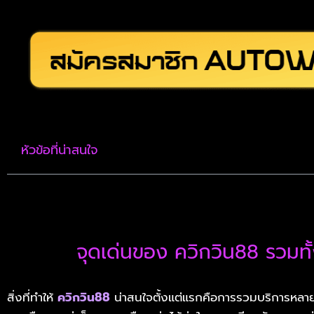
หัวข้อที่น่าสนใจ
จุดเด่นของ ควิกวิน88 รวมทั
สิ่งที่ทำให้
ควิกวิน88
น่าสนใจตั้งแต่แรกคือการรวมบริการหลายด