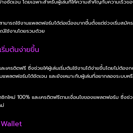
่างชัดเจน โดยเฉพาะสำหรับผู้เล่นที่ให้ความสำคัญกับความเร็วของ
ก็สามารถใช้งานแพลตฟอร์มได้ต่อเนื่องมากขึ้นตั้งแต่ช่วงเริ่มสมั
บการณ์ใช้งานโดยรวมด้วย
ิ่มต้นง่ายขึ้น
ครดิตฟรี ซึ่งช่วยให้ผู้เล่นเริ่มต้นใช้งานได้ง่ายขึ้นโดยไม่ต้องก
ห้กับแพลตฟอร์มได้ชัดเจน และยังเหมาะกับผู้เล่นที่อยากลองระบบหร
าชิกใหม่ 100% และเครดิตฟรีตามเงื่อนไขของแพลตฟอร์ม ซึ่งช่วยใ
หม่
 Wallet