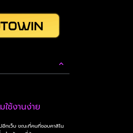
มใช้งานง่าย
อีกเว็บ ขณะที่คนที่ชอบคาสิโน