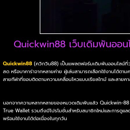
Quickwin88 เว็บเดิมพันออน
Quickwin88
(ควิกวิน88) เป็นแพลตฟอร์มเดิมพันออนไลน์ที่ว
สด หรือบาคาร่าจากหลายค่าย ผู้เล่นสามารถเลือกใช้งานได้ตาม
สายกีฬาที่ชอบติดตามความเคลื่อนไหวแบบเรียลไทม์ และสายคา
นอกจากความหลากหลายของหมวดเดิมพันแล้ว Quickwin-88 ยัง
True Wallet รวมถึงมีโปรโมชั่นสำหรับสมาชิกใหม่และการดูแลตล
พร้อมใช้งานได้ต่อเนื่องในทุกวัน