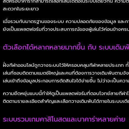
สดหรือบาคาร่าก็สามารถเลือกเล่นได้ต่อในระบบเดียวกัน ความต
สะดวกในระยะยาว
เมื่อรวมกับมาตรฐานของระบบ ความปลอดภัยของข้อมูล และการออกแบ
ยังเป็นแพลตฟอร์มที่วางประสบการณ์ของผู้เล่นไว้ค่อนข้างครบท
ตัวเลือกได้หลากหลายมากขึ้น กับ ระบบเดิมพ
ฝั่งกีฬาออนไลน์ถูกวางระบบไว้ให้ครอบคลุมกีฬาหลายประเภท ท
เล่นที่ชอบติดตามแมตช์ใหญ่และคนที่ต้องการวางเดิมพันตามจังหวะ
เล่นเข้าถึงข้อมูลประกอบการตัดสินใจได้ง่ายขึ้น ไม่ว่าจะเป็นค
ความยืดหยุ่นแบบนี้ทำให้ดูเป็นแพลตฟอร์มที่ตอบโจทย์สายกีฬาได
ติดตามรายละเอียดสำคัญและเลือกวางเดิมพันได้ภายในระบบเดีย
ระบบรวมเกมคาสิโนสดและบาคาร่าหลายค่าย