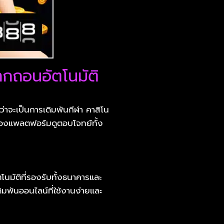
กถอนอัตโนมัติ
่าจะเป็นการเดิมพันกีฬา คาสิโน
มของแพลตฟอร์มดูตอบโจทย์ทั้ง
ัติที่รองรับทั้งธนาคารและ
มพันออนไลน์ที่ใช้งานง่ายและ