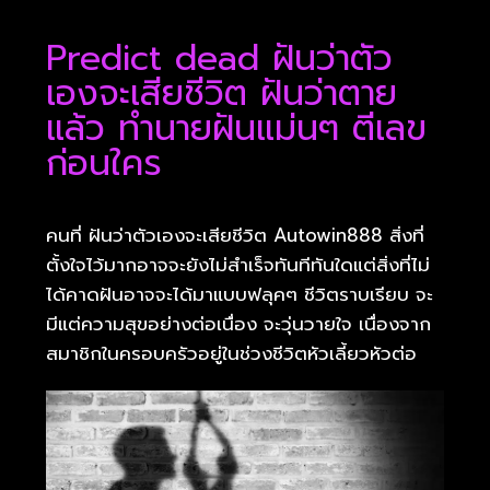
Predict dead ฝันว่าตัว
เองจะเสียชีวิต ฝันว่าตาย
แล้ว ทำนายฝันแม่นๆ ตีเลข
ก่อนใคร
คนที่ ฝันว่าตัวเองจะเสียชีวิต Autowin888 สิ่งที่
ตั้งใจไว้มากอาจจะยังไม่สำเร็จทันทีทันใดแต่สิ่งที่ไม่
ได้คาดฝันอาจจะได้มาแบบฟลุคๆ ชีวิตราบเรียบ จะ
มีแต่ความสุขอย่างต่อเนื่อง จะวุ่นวายใจ เนื่องจาก
สมาชิกในครอบครัวอยู่ในช่วงชีวิตหัวเลี้ยวหัวต่อ