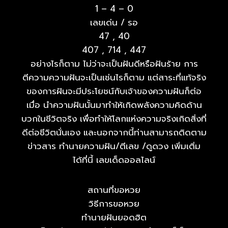
1 – 4 – 0
เลขเด่น / รอ
47 , 40
407 , 714 , 447
อย่างไรก็ตาม ไม่ว่าจะเป็นฝันดีหรือฝันร้าย การ
ตีความความฝันจะเป็นเช่นไรก็ตาม แต่สาระที่แท้จริง
ของการฝันจะมีประโยชน์กับเจ้าของความฝันก็ต่อ
เมื่อ นำความฝันนั้นมาทำให้เกิดพลังความคิดด้าน
บวกในชีวิตจริง เพื่อทำให้โลกแห่งความจริงเกิดสิ่งที่
ดีต่อชีวิตนั่นเอง และนอกจากนี้ท่านสามารถติดตาม
ข่าวสาร ทำนายความฝัน/ตีเลข /ดูดวง เพิ่มเติ่ม
ได้ที่นี้ เลขเด็ดออลไลน์
สถานที่ขอหวย
วิธีการขอหวย
ทำนายฝันยอดฮิต