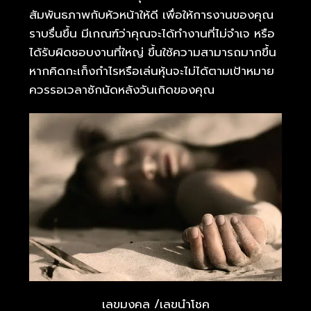
สัมพันธภาพกับหัวหน้าให้ดี เพื่อให้การงานของคุณ
ราบรื่นขึ้น มีเกณฑ์ว่าคุณจะได้ทำงานที่ไม่จำเจ หรือ
ได้รับผิดชอบงานที่ใหญ่ ขึ้นใช้ความสามารถมากขึ้น
หากคิดกะเก็งกำไรหรือเล่นหุ้นจะไม่ได้ตามเป้าหมาย
ควรรอเวลาซักนัดหลังวันเกิดของคุณ
เลขมงคล /เลขนำโชค