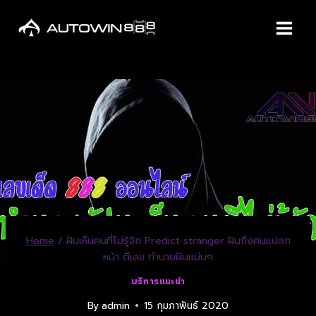
Home
/
ฝันเห็นคนที่ไม่รู้จัก Predict stranger ฝันถึงคนแปลก
หน้า ตีเลข ทำนายฝันแม่นๆ
บริการแนะนำ
By
admin
15 กุมภาพันธ์ 2020