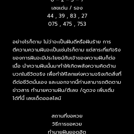
เลขเด่น / รอง
44 , 39 , 83 , 27
075 , 475 , 753
อย่างไรก็ตาม ไม่ว่าจะเป็นฝันดีหรือฝันร้าย การ
ตีความความฝันจะเป็นเช่นไรก็ตาม แต่สาระที่แท้จริง
ของการฝันจะมีประโยชน์กับเจ้าของความฝันก็ต่อ
เมื่อ นำความฝันนั้นมาทำให้เกิดพลังความคิดด้าน
บวกในชีวิตจริง เพื่อทำให้โลกแห่งความจริงเกิดสิ่งที่
ดีต่อชีวิตนั่นเอง และนอกจากนี้ท่านสามารถติดตาม
ข่าวสาร ทำนายความฝัน/ตีเลข /ดูดวง เพิ่มเติ่ม
ได้ที่นี้ เลขเด็ดออลไลน์
สถานที่ขอหวย
วิธีการขอหวย
ทำนายฝันยอดฮิต