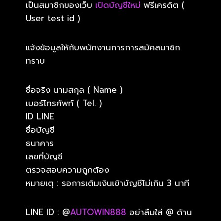
เป็นสมาชิกของเว็บ
เปิดบัญชีใหม่
ฟรีเครดิต (
User test id )
แจ้งข้อมูลให้กับพนักงานการการสมัคสมาชิก
ทราบ
ชื่อจริง นามสกุล ( Name )
เบอร์โทรศัพท์ ( Tel. )
ID LINE
ชื่อบัญชี
ธนาคาร
เลขที่บัญชี
ตรวจสอบความถูกต้อง
หมายเตุ : รอการเติมเงินเข้าบัญชีไม่เกิน 3 นาที
LINE ID : @
AUTOWIN888
อย่าลืมใส่ @ ด้าน