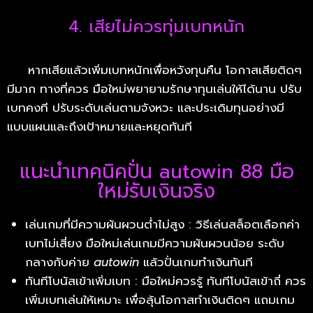
4. เสียไม่ควรทุ่มเบทหนัก
หากเสียแล้วเพิ่มเบทหนักเพื่อหวังทุนคืน โอกาสเสียติดๆ
มีมาก ทางที่ควร มือใหม่พยายามรักษาทุนเล่นให้ได้นาน ปรับ
เบทคงที ปรับระดับเล่นตามจังหวะ และประเดิมทุนอย่างมี
แบบแผนและถึงเป้าหมายและหยุดทันที
แนะนำเทคนิคปั่น autowin 88 มือ
ใหม่รับเงินจริง
เล่นเกมที่มีความผันผวนต่ำไม่สูง : วิธีเล่นสล็อตเลือกค่า
เบทไม่เสี่ยง มือใหม่เล่นเกมมีความผันผวนน้อย ระดับ
กลางกับค่าย
autowin
แล้วปั่นเกมทำเงินทันที
ทันทีโบนัสเข้าเพิ่มเบท : มือใหม่ควรรู้ ทันทีโบนัสเข้าถี่ ควร
เพิ่มเบทเล่นให้เหมาะ เพื่อลุ้นโอกาสทำเงินติดๆ แถมเกม