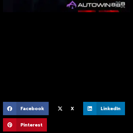
Facebook
X
LinkedIn
Pinterest