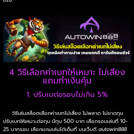
จริง
4 วิธีเลือกค่าเบทให้เหมาะ ไม่เสียง
แถมทำเงินคุ้ม
1. ปรับเบต่อรอบไม่เกิน 5%
วิธีเล่นสล็อตเลือกค่าเบทไม่เสี่ยง ไม่พลาด ไม่ขาดทุน
ปรับเบทให้เหมาะต่อทุน มีทุน 500 บาท เลือกรอบเล่นที่ 10-
25 บาทรอบ เลือกเเกมเล่นได้เต็มที่ บนเว็บดี
autowin888