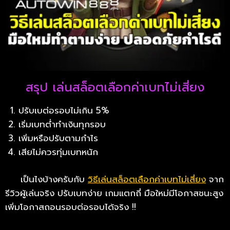
สรุป เล่นสล็อตเลือกค่าเบทไม่เสี่ยง
ปรับเบต่อรอบไม่เกิน 5%
เริ่มเบทต่ำทำเงินทุกรอบ
เพิ่มหรือปรับตามกำไร
เสียไม่ควรทุ่มเบทหนัก
เป็นไงบ้างครับกับ
วิธีเล่นสล็อตเลือกค่าเบทไม่เสี่ยง
จาก
รีวิวผู้เล่นจริง ปรับเบทง่าย เกมแตกถี่ มือใหม่มีโอกาสชนะสูง
เพิ่มโอกาสถอนรอบต่อรอบได้จริง !!