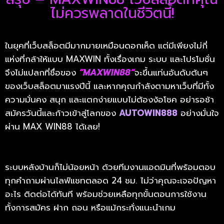
ไม่ควรพลาดในชีวิตนี้!
ในยุคที่เว็บสล็อตมีมากมายเหมือนดอกเห็ด แต่มีเพียงไม่กี่
แห่งที่กล้าให้แบบ MAXWIN ทั้งเรื่องเกม ระบบ และโปรโมชั่น
จึงไม่แปลกที่ชื่อของ
“
MAXWIN88
“
จะขึ้นแท่นอันดับต้นๆ
ของเว็บสล็อตมาแรงปีนี้ และหากคุณกำลังตามหาเว็บที่มีทั้ง
ความมั่นคง สนุก และแตกง่ายแบบไม่ต้องง้อโชค อย่ารอช้า
สมัครวันนี้และก้าวเข้าสู่โลกของ
AUTOWIN888
อย่างมั่นใจ
ผ่าน MAX WIN88 ได้เลย!
ระบบหลังบ้านก็ไม่น้อยหน้า ด้วยทีมงานแอดมินที่พร้อมตอบ
ทุกคำถามผ่านไลฟ์แชทตลอด 24 ชม. ไม่ว่าคุณจะเจอปัญหา
อะไร ติดต่อได้ทันที พร้อมช่วยเหลือทุกขั้นตอนการใช้งาน
ทั้งการสมัคร ฝาก ถอน หรือแม้กระทั่งแนะนำเกม