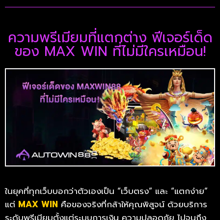
ความพรีเมียมที่แตกต่าง ฟีเจอร์เด็ด
ของ MAX WIN ที่ไม่มีใครเหมือน!
ในยุคที่ทุกเว็บบอกว่าตัวเองเป็น “เว็บตรง” และ “แตกง่าย”
แต่
MAX WIN
คือของจริงที่กล้าให้คุณพิสูจน์ ด้วยบริการ
ระดับพรีเมียมตั้งแต่ระบบการเงิน ความปลอดภัย ไปจนถึง