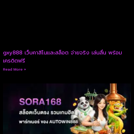
gxy888 เว็บคาสิโนและสล็อต จ่ายจริง เล่นลื่น พร้อม
เครดิตฟรี
Read More »