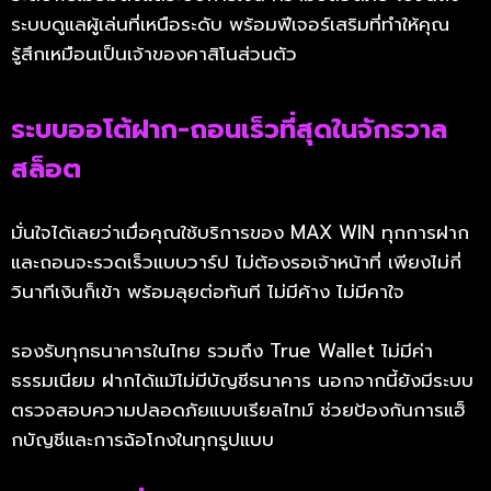
ระบบดูแลผู้เล่นที่เหนือระดับ พร้อมฟีเจอร์เสริมที่ทำให้คุณ
รู้สึกเหมือนเป็นเจ้าของคาสิโนส่วนตัว
ระบบออโต้ฝาก-ถอนเร็วที่สุดในจักรวาล
สล็อต
มั่นใจได้เลยว่าเมื่อคุณใช้บริการของ MAX WIN ทุกการฝาก
และถอนจะรวดเร็วแบบวาร์ป ไม่ต้องรอเจ้าหน้าที่ เพียงไม่กี่
วินาทีเงินก็เข้า พร้อมลุยต่อทันที ไม่มีค้าง ไม่มีคาใจ
รองรับทุกธนาคารในไทย รวมถึง True Wallet ไม่มีค่า
ธรรมเนียม ฝากได้แม้ไม่มีบัญชีธนาคาร นอกจากนี้ยังมีระบบ
ตรวจสอบความปลอดภัยแบบเรียลไทม์ ช่วยป้องกันการแฮ็
กบัญชีและการฉ้อโกงในทุกรูปแบบ