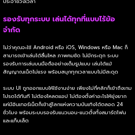
ประจำช่วงเวลา
รองรับทุกระบบ เล่นได้ทุกที่แบบไร้ข้อ
จำกัด
ไม่ว่าคุณจะใช้ Android หรือ iOS, Windows หรือ Mac ก็
สามารถเข้าเล่นได้ลื่นไหล ภาพคมชัด ไม่มีกระตุก ระบบ
รองรับการเล่นบนมือถืออย่างเต็มรูปแบบ เล่นได้แม้
สัญญาณเน็ตไม่แรง พร้อมสนุกทุกเวลาแบบไม่มีสะดุด
ระบบ UI ถูกออกแบบให้ใช้งานง่าย เพียงไม่กี่คลิกก็เข้าถึงเกม
โปรดได้ทันที ไม่ต้องโหลดแอป ไม่ต้องตั้งค่าอะไรให้ยุ่งยาก
แค่มีอินเทอร์เน็ตก็เข้าสู่โลกแห่งความบันเทิงได้ตลอด 24
ชั่วโมง พร้อมระบบรองรับแนวนอน-แนวตั้งทั้งสมาร์ตโฟน
และแท็บเล็ต