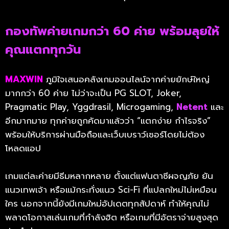
กองทัพค่ายเกมกว่า 60 ค่าย พร้อมลุยให้
คุณแตกทุกวัน
MAXWIN
ภูมิใจเสนอคลังเกมออนไลน์จากค่ายยักษ์ใหญ่
มากกว่า 60 ค่าย ไม่ว่าจะเป็น PG SLOT, Joker,
Pragmatic Play, Yggdrasil, Microgaming,
Netent
และ
อีกมากมาย ทุกค่ายถูกคัดมาแล้วว่า “แตกง่าย กำไรจริง”
พร้อมให้บริการผ่านมือถือและเว็บเบราว์เซอร์โดยไม่ต้อง
โหลดแอป
เกมแต่ละค่ายมีธีมหลากหลาย ตั้งแต่แฟนตาซีผจญภัย ยัน
แนวเทพเจ้า หรือแม้กระทั่งแนว Sci-Fi ที่แปลกใหม่ไม่เหมือน
ใคร นอกจากนี้ยังมีเกมใหม่อัปเดตทุกสัปดาห์ ทำให้คุณไม่
พลาดโอกาสเล่นเกมที่กำลังฮิต หรือเกมที่มีอัตราจ่ายสูงสุด