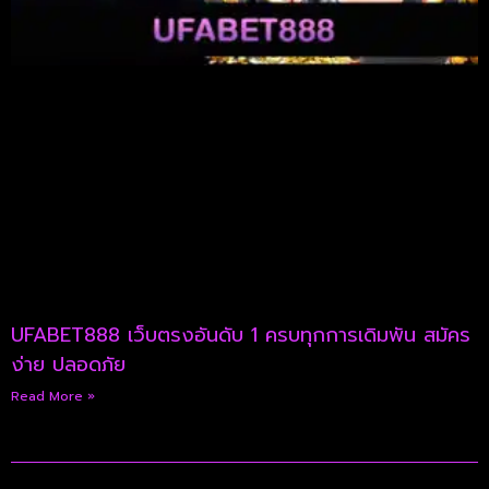
UFABET888 เว็บตรงอันดับ 1 ครบทุกการเดิมพัน สมัคร
ง่าย ปลอดภัย
Read More »