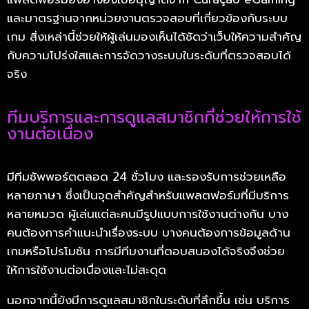
และมาตรฐานจากหน่วยงานตรวจสอบที่เกี่ยวข้องกับระบบ
เกม สิ่งเหล่านี้ช่วยให้ผู้เล่นมองเห็นได้ชัดว่าเว็บให้ความสำคัญ
กับความโปร่งใสและการจัดวางระบบในระดับที่ตรวจสอบได้
จริง
ทีมบริการและการดูแลสมาชิกที่ช่วยให้การใช้
งานต่อเนื่อง
มีทีมซัพพอร์ตตลอด 24 ชั่วโมง และรองรับการช่วยเหลือ
หลายภาษา ซึ่งเป็นจุดสำคัญสำหรับแพลตฟอร์มที่มีบริการ
หลายหมวด ผู้เล่นแต่ละคนมีรูปแบบการใช้งานต่างกัน บาง
คนต้องการคำแนะนำเรื่องระบบ บางคนต้องการข้อมูลด้าน
เกมหรือโปรโมชัน การมีทีมงานที่ตอบสนองได้จริงจึงช่วย
ให้การใช้งานต่อเนื่องและไม่สะดุด
นอกจากนี้ยังมีการดูแลสมาชิกในระดับที่ลึกขึ้น เช่น บริการ