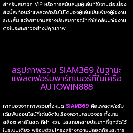
สำหรับสมาชิก VIP หรือการสนับสนุนผู้เล่นที่ใช้งานต่อเนื่อง
สิ่งนี้สะท้อนว่าแพลตฟอร์มไม่ได้มองผู้เล่นเป็นเพียงผู้ใช้งาน
ระยะสั้น แต่พยายามสร้างประสบการณ์ที่ทำให้กลับมาใช้งาน
ต่อในระยะยาวอย่างมีคุณภาพ
สรุปภาพรวม SIAM369 ในฐานะ
แพลตฟอร์มพาร์ทเนอร์ที่ในเครือ
AUTOWIN888
หากมองจากภาพรวมทั้งหมด
SIAM369
คือแพลตฟอร์ม
เดิมพันออนไลน์ที่เด่นชัดในเรื่องความครบวงจร ทั้งเกม
สล็อต คาสิโนสด กีฬา หวย และเกมหลายประเภทที่ถูกจัดไว้
ในระบบเดียว พร้อมด้วยโครงสร้างความปลอดภัยและการ