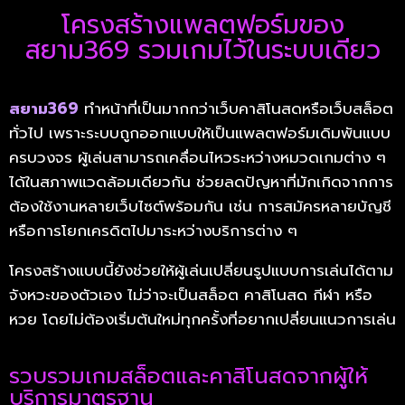
โครงสร้างแพลตฟอร์มของ
สยาม369 รวมเกมไว้ในระบบเดียว
สยาม369
ทำหน้าที่เป็นมากกว่าเว็บคาสิโนสดหรือเว็บสล็อต
ทั่วไป เพราะระบบถูกออกแบบให้เป็นแพลตฟอร์มเดิมพันแบบ
ครบวงจร ผู้เล่นสามารถเคลื่อนไหวระหว่างหมวดเกมต่าง ๆ
ได้ในสภาพแวดล้อมเดียวกัน ช่วยลดปัญหาที่มักเกิดจากการ
ต้องใช้งานหลายเว็บไซต์พร้อมกัน เช่น การสมัครหลายบัญชี
หรือการโยกเครดิตไปมาระหว่างบริการต่าง ๆ
โครงสร้างแบบนี้ยังช่วยให้ผู้เล่นเปลี่ยนรูปแบบการเล่นได้ตาม
จังหวะของตัวเอง ไม่ว่าจะเป็นสล็อต คาสิโนสด กีฬา หรือ
หวย โดยไม่ต้องเริ่มต้นใหม่ทุกครั้งที่อยากเปลี่ยนแนวการเล่น
รวบรวมเกมสล็อตและคาสิโนสดจากผู้ให้
บริการมาตรฐาน