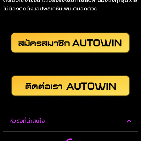
ดั้งเดิมได้ง่ายขึ้น แถมยังรองรับการเล่นผ่านมือถือทุกรุ่นโดย
ไม่ต้องติดตั้งแอปพลิเคชันเพิ่มเติมอีกด้วย
หัวข้อที่น่าสนใจ