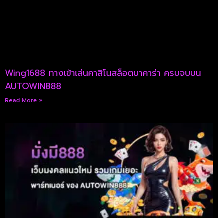
Wing1688 ทางเข้าเล่นคาสิโนสล็อตบาคาร่า ครบจบบน
AUTOWIN888
Read More »