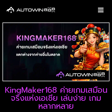
KingMaker168 ค่ายเกมเสมือน
จริงแห่งเอเชีย เล่นง่าย เกม
หลากหลาย