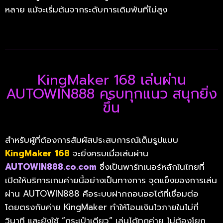
หลาย แม้จะเริ่มต้นจากระดับการเดิมพันที่ไม่สูง
KingMaker 168 เล่นผ่าน
AUTOWIN888 ครบทุกแนว สนุกยิ่ง
ขึ้น
สำหรับผู้ที่ต้องการสัมผัสประสบการณ์เต็มรูปแบบ
KingMaker 168
จะยิ่งครบเมื่อเล่นผ่าน
AUTOWIN888.co.com
ซึ่งเป็นพาร์ทเนอร์หลักในไทยที่
เปิดให้บริการเกมค่ายนี้อย่างเป็นทางการ จุดแข็งของการเล่น
ผ่าน AUTOWIN888 คือระบบฝากถอนออโต้ที่เชื่อมต่อ
โดยตรงกับค่าย KingMaker ทำให้โอนเงินไวภายในไม่กี่
วินาที และยังใช้ “กระเป๋าเดียว” เล่นได้ทุกค่าย ไม่ต้องโยก