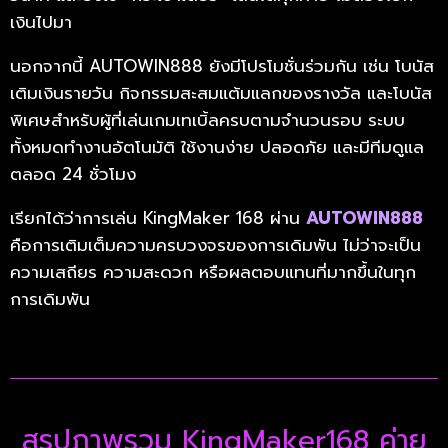
เงินไปมา
นอกจากนี้ AUTOWIN888 ยังมีโปรโมชั่นร่วมกัน เช่น โบนัส
เติมเงินรายวัน กิจกรรมสะสมแต้มแลกของรางวัล และโบนัส
พิเศษสำหรับผู้ที่เล่นเกมเทเบิ้ลครบตามจำนวนรอบ ระบบ
ทั้งหมดทำงานอัตโนมัติ ใช้งานง่าย ปลอดภัย และมีทีมดูแล
ตลอด 24 ชั่วโมง
เรียกได้ว่าการเล่น KingMaker 168 ผ่าน
AUTOWIN888
คือการเติมเต็มความครบวงจรของการเดิมพัน ไม่ว่าจะเป็น
ความเสถียร ความสะดวก หรือผลตอบแทนที่มากขึ้นในทุก
การเดิมพัน
สรุปภาพรวม KingMaker168 ค่าย