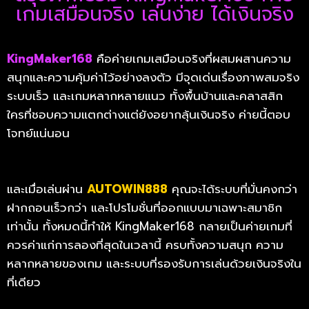
เกมเสมือนจริง เล่นง่าย ได้เงินจริง
KingMaker168
คือค่ายเกมเสมือนจริงที่ผสมผสานความ
สนุกและความคุ้มค่าไว้อย่างลงตัว มีจุดเด่นเรื่องภาพสมจริง
ระบบเร็ว และเกมหลากหลายแนว ทั้งพื้นบ้านและคลาสสิก
ใครที่ชอบความแตกต่างแต่ยังอยากลุ้นเงินจริง ค่ายนี้ตอบ
โจทย์แน่นอน
และเมื่อเล่นผ่าน
AUTOWIN888
คุณจะได้ระบบที่มั่นคงกว่า
ฝากถอนเร็วกว่า และโปรโมชั่นที่ออกแบบมาเฉพาะสมาชิก
เท่านั้น ทั้งหมดนี้ทำให้ KingMaker168 กลายเป็นค่ายเกมที่
ควรค่าแก่การลองที่สุดในเวลานี้ ครบทั้งความสนุก ความ
หลากหลายของเกม และระบบที่รองรับการเล่นด้วยเงินจริงใน
ที่เดียว