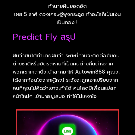
ทำนายฝันยอดฮิต
เผย 5 ราศี ดวงเศรษฐีพุ่งกระฉูด ทำอะไรก็เป็นเงิน
เป็นทอง !!
Predict Fly สรุป
ฝันว่าบินได้ทำนายฝันว่า ระยะนี้ท่านจะติดต่อกับคน
ต่างชาติหรือมิตรสหายที่เป็นคนต่างถิ่นต่างภาค
พวกเขาเหล่านี้จะนำลาภมาให้ Autowin888 คุณจะ
ได้ลาภก้อนโตจากผู้ใหญ่ ระวังจะถูกเอาเปรียบจาก
คนที่คุณไม่คิดว่าเขาจะทำได้ คนโสดมีเพื่อนแปลก
หน้าใหม่ๆ เข้ามาอยู่เสมอ ทำให้ไม่เหงาใจ