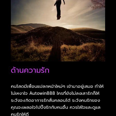
ด้านความรัก
คนโสดมีเพื่อนแปลกหน้าใหม่ๆ เข้ามาอยู่เสมอ ทำให้
ไม่เหงาใจ Autowin888 ใครที่ยังไม่ลงเสารักก็ให้
ระวังจะเกิดอาการรักสั่นคลอนได้ ระวังคนรักของ
คุณจะเผลอใจไปปิ๊งรักกับคนอื่น ควรใส่ใจและดูแล
คนรักให้ดี