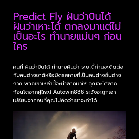
Predict Fly ฝันว่าบินได้
ฝันว่าเหาะได้ ตกลงมาแต่ไม่
เป็นอะไร ทำนายแม่นๆ ก่อน
ใคร
คนที่ ฝันว่าบินได้ ทำนายฝันว่า ระยะนี้ท่านจะติดต่อ
กับคนต่างชาติหรือมิตรสหายที่เป็นคนต่างถิ่นต่าง
ภาค พวกเขาเหล่านี้จะนำลาภมาให้ คุณจะได้ลาภ
ก้อนโตจากผู้ใหญ่ Autowin888 ระวังจะถูกเอา
เปรียบจากคนที่คุณไม่คิดว่าเขาจะทำได้